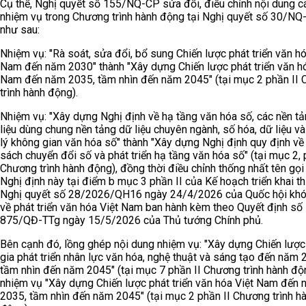
Cụ thể, Nghị quyết số 155/NQ-CP sửa đổi, điều chỉnh nội dung c
nhiệm vụ trong Chương trình hành động tại Nghị quyết số 30/NQ
như sau:
Nhiệm vụ: "Rà soát, sửa đổi, bổ sung Chiến lược phát triển văn hó
Nam đến năm 2030" thành "Xây dựng Chiến lược phát triển văn hó
Nam đến năm 2035, tầm nhìn đến năm 2045" (tại mục 2 phần II
trình hành động).
Nhiệm vụ: "Xây dựng Nghị định về hạ tầng văn hóa số, các nền t
liệu dùng chung nền tảng dữ liệu chuyên ngành, số hóa, dữ liệu v
lý không gian văn hóa số" thành "Xây dựng Nghị định quy định về
sách chuyển đổi số và phát triển hạ tầng văn hóa số" (tại mục 2, 
Chương trình hành động), đồng thời điều chỉnh thống nhất tên gọi
Nghị định này tại điểm b mục 3 phần II của Kế hoạch triển khai th
Nghị quyết số 28/2026/QH16 ngày 24/4/2026 của Quốc hội khó
về phát triển văn hóa Việt Nam ban hành kèm theo Quyết định số
875/QĐ-TTg ngày 15/5/2026 của Thủ tướng Chính phủ.
Bên cạnh đó, lồng ghép nội dung nhiệm vụ: "Xây dựng Chiến lượ
gia phát triển nhân lực văn hóa, nghệ thuật và sáng tạo đến năm 
tầm nhìn đến năm 2045" (tại mục 7 phần II Chương trình hành độ
nhiệm vụ "Xây dựng Chiến lược phát triển văn hóa Việt Nam đến
2035, tầm nhìn đến năm 2045" (tại mục 2 phần II Chương trình h