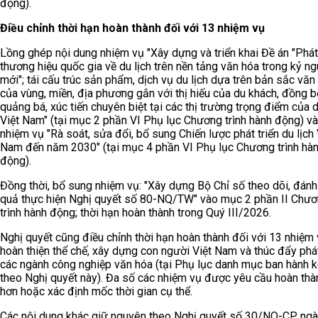
động).
Điều chỉnh thời hạn hoàn thành đối với 13 nhiệm vụ
Lồng ghép nội dung nhiệm vụ "Xây dựng và triển khai Đề án "Phát 
thương hiệu quốc gia về du lịch trên nền tảng văn hóa trong kỷ n
mới"; tái cấu trúc sản phẩm, dịch vụ du lịch dựa trên bản sắc văn
của vùng, miền, địa phương gắn với thị hiếu của du khách, đồng b
quảng bá, xúc tiến chuyên biệt tại các thị trường trọng điểm của d
Việt Nam" (tại mục 2 phần VI Phụ lục Chương trình hành động) v
nhiệm vụ "Rà soát, sửa đổi, bổ sung Chiến lược phát triển du lịch 
Nam đến năm 2030" (tại mục 4 phần VI Phụ lục Chương trình hà
động).
Đồng thời, bổ sung nhiệm vụ: "Xây dựng Bộ Chỉ số theo dõi, đánh 
quả thực hiện Nghị quyết số 80-NQ/TW" vào mục 2 phần II Chư
trình hành động; thời hạn hoàn thành trong Quý III/2026.
Nghị quyết cũng điều chỉnh thời hạn hoàn thành đối với 13 nhiệm 
hoàn thiện thể chế, xây dựng con người Việt Nam và thúc đẩy phát
các ngành công nghiệp văn hóa (tại Phụ lục danh mục ban hành 
theo Nghị quyết này). Đa số các nhiệm vụ được yêu cầu hoàn th
hơn hoặc xác định mốc thời gian cụ thể.
Các nội dung khác giữ nguyên theo Nghị quyết số 30/NQ-CP ng