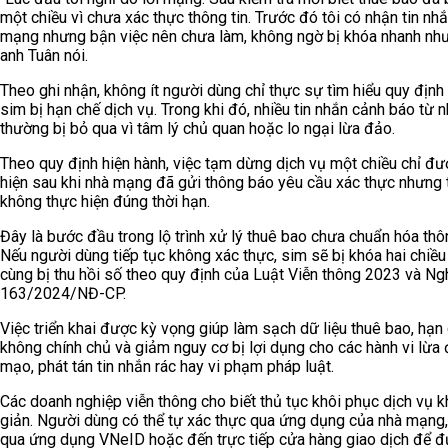
một chiều vì chưa xác thực thông tin. Trước đó tôi có nhận tin nh
mạng nhưng bận việc nên chưa làm, không ngờ bị khóa nhanh như
anh Tuân nói.
Theo ghi nhận, không ít người dùng chỉ thực sự tìm hiểu quy định
sim bị hạn chế dịch vụ. Trong khi đó, nhiều tin nhắn cảnh báo từ
thường bị bỏ qua vì tâm lý chủ quan hoặc lo ngại lừa đảo.
Theo quy định hiện hành, việc tạm dừng dịch vụ một chiều chỉ đư
hiện sau khi nhà mạng đã gửi thông báo yêu cầu xác thực nhưng
không thực hiện đúng thời hạn.
Đây là bước đầu trong lộ trình xử lý thuê bao chưa chuẩn hóa thôn
Nếu người dùng tiếp tục không xác thực, sim sẽ bị khóa hai chiều
cùng bị thu hồi số theo quy định của Luật Viễn thông 2023 và Ng
163/2024/NĐ-CP.
Việc triển khai được kỳ vọng giúp làm sạch dữ liệu thuê bao, hạn
không chính chủ và giảm nguy cơ bị lợi dụng cho các hành vi lừa 
mạo, phát tán tin nhắn rác hay vi phạm pháp luật.
Các doanh nghiệp viễn thông cho biết thủ tục khôi phục dịch vụ 
giản. Người dùng có thể tự xác thực qua ứng dụng của nhà mạng,
qua ứng dụng VNeID hoặc đến trực tiếp cửa hàng giao dịch để 