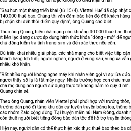
cao tuổi, người ở vùng xa hoặc không có điều kiện đi lại.
“Sau hơn một tháng triển khai (từ 15/4), Viettel Huế đã cập nhật 
140.000 thuê bao. Chúng tôi vẫn đảm bảo tiến độ để khách hàng
bị chặn khi đến thời điểm quy định”, ông Quang cho biết.
Theo ông Quang, hiện nhà mạng còn khoảng 30.000 thuê bao th
ít liên lạc đang được áp dụng hình thức khóa “đóng - mở” để ng
chủ động kiểm tra tình trạng sim và đến xác thực nếu cần.
Dù triển khai nhiều giải pháp, các nhà mạng cho biết việc tiếp cậ
khách hàng lớn tuổi, người nghèo, người ở vùng sâu, vùng xa vẫn
nhiều khó khăn.
“Rất nhiều người không nghe máy khi nhân viên gọi vì sợ lừa đảo
người thấy số lạ là tắt máy ngay. Nhiều trường hợp con cháu mua
cha mẹ dùng nên người sử dụng thực tế không nắm rõ quy định”,
Quang chia sẻ.
Theo ông Quang, nhân viên Viettel phải phối hợp với trưởng thôn,
trưởng dân phố đi từng khu dân cư tuyên truyền bằng loa, thông 
các nhóm Zalo cộng đồng. Tại huyện miền núi Nam Đông, doanh 
còn thuê người biết tiếng đồng bào dân tộc để hỗ trợ truyền thông
Hiện nay, người dân có thể thực hiện xác thực thuê bao theo ba c