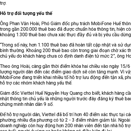
trợ.
Hỗ trợ đối tượng yếu thế
Ông Phan Văn Hoài, Phó Giám đốc phụ trách MobiFone Huế thông
trong gần 200.000 thuê bao đã được chuẩn hóa thông tin, hiện c
khoảng 1.300 thuê bao chưa xác thực đầy đủ và bị yêu cầu dừng 
“Trong số này, hơn 1.100 thuê bao đã hoàn tất cập nhật và sử dụn
bình thường. Khoảng 200 thuê bao còn trong giai đoạn chờ xác th
chủ yếu do khách hàng chưa có định danh điện tử mức 2”, ông Hoà
Theo ông Hoài, càng gần thời điểm khóa hai chiều vào ngày 15/6 
lượng người dân đến các điểm giao dịch sẽ còn tăng mạnh. Vì vậ
MobiFone đang triển khai nhiều tổ hỗ trợ lưu động đến tận xã, p
hỗ trợ các nhóm khách hàng yếu thế.
Giám đốc Viettel Huế Nguyễn Huy Quang cho biết, khách hàng cầ
nhật thông tin chủ yếu là những người trước đây đăng ký thuê b
chứng minh nhân dân 9 số.
Để hỗ trợ người dân, Viettel đã bố trí hơn 40 điểm xác thực tại cá
phường; nhiều địa phương có từ 2 - 3 điểm nhằm giảm tải. Ngoài 
doanh nghiệp còn huy động hơn 200 nhân viên đến tận nhà hỗ trợ