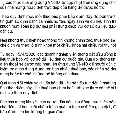
Tự xác thực qua ứng dụng VNeID; tự cập nhật trên ứng dụng chí
của nhà mạng; hoặc đến trực tiếp cửa hàng để được hỗ trợ.
Theo quy định mới, mỗi thuê bao phải bảo đảm đầy đủ bốn trườ
tin gồm số định danh cá nhân, họ tên, ngày sinh và dữ liệu sinh tr
khuôn mặt. Toàn bộ dữ liệu phải trùng khớp với cơ sở dữ liệu quố
dân cư.
Nếu không thực hiện hoặc thông tin không chính xác, thuê bao sẽ 
chế dịch vụ theo lộ trình khóa một chiều, khóa hai chiều rồi thu hồi
Từ ngày 15/4/2026, các doanh nghiệp viễn thông bắt đầu đồng 
liệu thuê bao với cơ sở dữ liệu dân cư quốc gia. Qua đó, thông tin
điện thoại sẽ được cập nhật lên ứng dụng VNeID để người dân 
kiểm tra mình đang đứng tên bao nhiêu thuê bao, xác nhận số đ
dụng hoặc từ chối những số không còn dùng.
Quá trình đối chiếu và chuẩn hóa dữ liệu sẽ tiếp tục đến ít nhất n
Sau thời điểm này, các thuê bao chưa hoàn tất xác thực có thể bị
dịch vụ theo quy định.
Các nhà mạng khuyến cáo người dân nên chủ động thực hiện sớm
chờ đến sát hạn cuối nhằm tránh quá tải tại các điểm giao dịch, đ
bảo đảm liên lạc không bị gián đoạn.