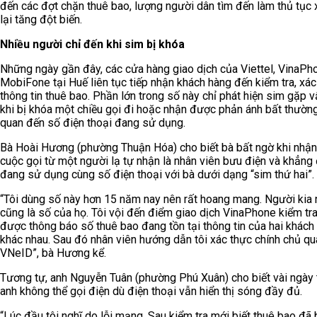
đến các đợt chặn thuê bao, lượng người dân tìm đến làm thủ tục 
lại tăng đột biến.
Nhiều người chỉ đến khi sim bị khóa
Những ngày gần đây, các cửa hàng giao dịch của Viettel, VinaPh
MobiFone tại Huế liên tục tiếp nhận khách hàng đến kiểm tra, xác
thông tin thuê bao. Phần lớn trong số này chỉ phát hiện sim gặp 
khi bị khóa một chiều gọi đi hoặc nhận được phản ánh bất thường
quan đến số điện thoại đang sử dụng.
Bà Hoài Hương (phường Thuận Hóa) cho biết bà bất ngờ khi nhậ
cuộc gọi từ một người lạ tự nhận là nhân viên bưu điện và khẳng 
đang sử dụng cùng số điện thoại với bà dưới dạng “sim thứ hai”.
“Tôi dùng số này hơn 15 năm nay nên rất hoang mang. Người kia 
cũng là số của họ. Tôi vội đến điểm giao dịch VinaPhone kiểm tra
được thông báo số thuê bao đang tồn tại thông tin của hai khách
khác nhau. Sau đó nhân viên hướng dẫn tôi xác thực chính chủ qu
VNeID”, bà Hương kể.
Tương tự, anh Nguyễn Tuân (phường Phú Xuân) cho biết vài ngày 
anh không thể gọi điện dù điện thoại vẫn hiển thị sóng đầy đủ.
“Lúc đầu tôi nghĩ do lỗi mạng. Sau kiểm tra mới biết thuê bao đã 