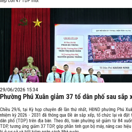
xếp còn 47 TDP mới.
29/06/2026 15:34
Phường Phú Xuân giảm 37 tổ dân phố sau sắp 
Chiều 29/6, tại Kỳ họp chuyên đề lần thứ nhất, HĐND phường Phú Xuân
nhiệm kỳ 2026 - 2031 đã thông qua Đề án sắp xếp, tổ chức lại và đặt t
dân phố (TDP) trên địa bàn. Theo đó, toàn phường sẽ giảm từ 84 xuố
TDP, tương ứng giảm 37 TDP, góp phần tinh gọn bộ máy, nâng cao hiệu
lý ở cơ sở và tiết kiệm ngân sách Nhà nước.