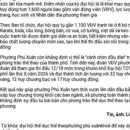
sức lan tỏa mạnh mẽ. Điểm nhấn của kỳ đại hội là lễ khai mạc qu
huy động hơn 1.600 người bao gồm vận động viên (VĐV), lực lư
trang, học sinh và Nhân dân địa phương tham gia.
Theo Ban tổ chức, đại hội quy tụ gần 1.100 VĐV tranh tài ở 8 bộ 
Karate, bida, cầu lông, bóng bàn, cờ vua, cờ tướng, việt dã và kéo
cuộc tranh tài được đánh giá diễn ra an toàn, tiết kiệm nhưng vẫ
bảo chất lượng chuyên môn cao, tạo khí thế thi đấu sôi nổi trong
đồng.
Phường Phú Xuân còn khẳng định vị thế là "cánh chim đầu đàn" t
phong trào thể thao của thành phố. Tính đến nay, đoàn VĐV phườ
Xuân đã tham gia thi đấu 12/18 môn trong khuôn khổ Đại hội TD
phố lần thứ X năm 2026 và đạt thành tích ấn tượng với 32 huy c
vàng, 12 huy chương bạc và 17 huy chương đồng.
Kết quả này giúp phường Phú Xuân tạm thời vươn lên dẫn đầu b
sắp huy chương trong khối các ban ngành, xã phường toàn thành 
khẳng định sự đầu tư bài bản cho phong trào thể dục thể thao tại
phương.
Tin, ảnh: L
Từ khóa:
đại hội thể dục thể thao
phường phú xuân
khoẻ để xây d