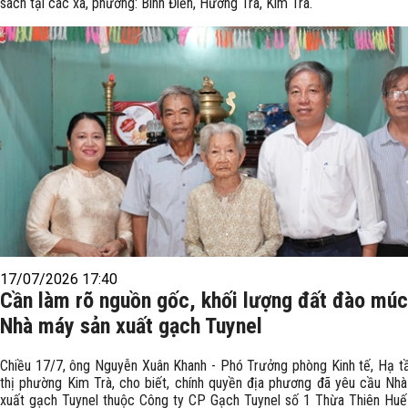
sách tại các xã, phường: Bình Điền, Hương Trà, Kim Trà.
17/07/2026 17:40
Cần làm rõ nguồn gốc, khối lượng đất đào múc
Nhà máy sản xuất gạch Tuynel
Chiều 17/7, ông Nguyễn Xuân Khanh - Phó Trưởng phòng Kinh tế, Hạ t
thị phường Kim Trà, cho biết, chính quyền địa phương đã yêu cầu Nh
xuất gạch Tuynel thuộc Công ty CP Gạch Tuynel số 1 Thừa Thiên Huế