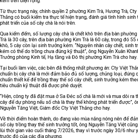
kém trên diện rộng.
Từ thực trạng này, chính quyền 2 phường Kim Trà, Hương Trà, Cty 
Thắng có buổi kiểm tra thực tế hiện trạng, đánh giá tình hình sinh 
phát triển của số cây chà là nói trên.
Qua kiểm đếm, số lượng cây chà là chết khô trên địa bàn phườn
Trà là 30 cây, trên địa bàn phường Kim Trà là 60 cây, trong đó 55 
khô, 5 cây còn lại sinh trưởng kém. “Nguyên nhân cây chết, sinh 
kém có thể do trồng chưa đúng kỹ thuật”, ông Nguyễn Xuân Khan
Trưởng phòng Kinh tế, Hạ tầng và Đô thị phường Kim Trà cho hay.
Tại buổi làm việc, các bên đã thống nhất phương án: Cty Việt Thắ
chuẩn bị cây chà là mới đảm bảo đủ số lượng, chủng loại, đúng 
chuẩn thiết kế để trồng thay thế số cây chết, sinh trưởng kém th
tiêu chuẩn kỹ thuật đã được phê duyệt.
“Hiện, công ty đã đặt mua ở Sa Đéc số chà là mới và mua dôi ra 
cây để dự phòng nếu số chà là thay thế không phát triển được”, ô
Nguyễn Tăng Việt, Giám đốc Cty Việt Thắng cho hay.
Về thời điểm hoàn thành, do đang vào mùa nắng nóng nên để đả
số cây trồng thay thế sinh trưởng tốt, ông Nguyễn Tăng Việt cũng
lùi thời gian vào cuối tháng 7/2026, thay vì trước ngày 30/6 như 
trước đó của các địa phương.