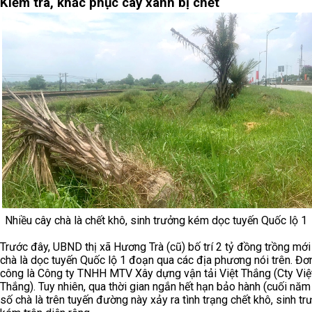
Kiểm tra, khắc phục cây xanh bị chết
Nhiều cây chà là chết khô, sinh trưởng kém dọc tuyến Quốc lộ 1
Trước đây, UBND thị xã Hương Trà (cũ) bố trí 2 tỷ đồng trồng mớ
chà là dọc tuyến Quốc lộ 1 đoạn qua các địa phương nói trên. Đơn 
công là Công ty TNHH MTV Xây dựng vận tải Việt Thắng (Cty Việ
Thắng). Tuy nhiên, qua thời gian ngắn hết hạn bảo hành (cuối năm
số chà là trên tuyến đường này xảy ra tình trạng chết khô, sinh tr