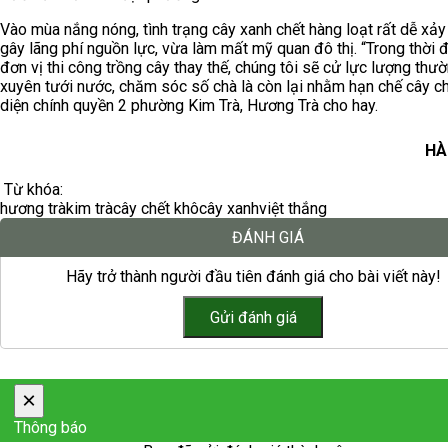
Vào mùa nắng nóng, tình trạng cây xanh chết hàng loạt rất dễ xảy 
gây lãng phí nguồn lực, vừa làm mất mỹ quan đô thị. “Trong thời 
đơn vị thi công trồng cây thay thế, chúng tôi sẽ cử lực lượng thư
xuyên tưới nước, chăm sóc số chà là còn lại nhằm hạn chế cây ch
diện chính quyền 2 phường Kim Trà, Hương Trà cho hay.
HÀ
Từ khóa:
hương trà
kim trà
cây chết khô
cây xanh
việt thắng
ĐÁNH GIÁ
Hãy trở thành người đầu tiên đánh giá cho bài viết này!
×
Thông báo