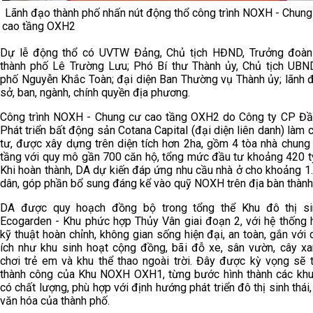
Lãnh đạo thành phố nhấn nút động thổ công trình NOXH - Chung
cao tầng OXH2
Dự lễ động thổ có UVTW Đảng, Chủ tịch HĐND, Trưởng đoà
thành phố Lê Trường Lưu; Phó Bí thư Thành ủy, Chủ tịch UBN
phố Nguyễn Khắc Toàn; đại diện Ban Thường vụ Thành ủy; lãnh 
sở, ban, ngành, chính quyền địa phương.
Công trình NOXH - Chung cư cao tầng OXH2 do Công ty CP Đầ
Phát triển bất động sản Cotana Capital (đại diện liên danh) làm 
tư, được xây dựng trên diện tích hơn 2ha, gồm 4 tòa nhà chung
tầng với quy mô gần 700 căn hộ, tổng mức đầu tư khoảng 420 t
Khi hoàn thành, DA dự kiến đáp ứng nhu cầu nhà ở cho khoảng 1
dân, góp phần bổ sung đáng kể vào quỹ NOXH trên địa bàn thành
DA được quy hoạch đồng bộ trong tổng thể Khu đô thị si
Ecogarden - Khu phức hợp Thủy Vân giai đoạn 2, với hệ thống 
kỹ thuật hoàn chỉnh, không gian sống hiện đại, an toàn, gắn với 
ích như khu sinh hoạt cộng đồng, bãi đỗ xe, sân vườn, cây xa
chơi trẻ em và khu thể thao ngoài trời. Đây được kỳ vọng sẽ t
thành công của Khu NOXH OXH1, từng bước hình thành các k
có chất lượng, phù hợp với định hướng phát triển đô thị sinh thái,
văn hóa của thành phố.