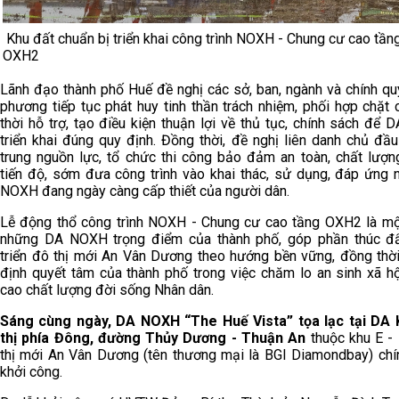
Khu đất chuẩn bị triển khai công trình NOXH - Chung cư cao tần
OXH2
Lãnh đạo thành phố Huế đề nghị các sở, ban, ngành và chính qu
phương tiếp tục phát huy tinh thần trách nhiệm, phối hợp chặt c
thời hỗ trợ, tạo điều kiện thuận lợi về thủ tục, chính sách để 
triển khai đúng quy định. Đồng thời, đề nghị liên danh chủ đầu
trung nguồn lực, tổ chức thi công bảo đảm an toàn, chất lượn
tiến độ, sớm đưa công trình vào khai thác, sử dụng, đáp ứng 
NOXH đang ngày càng cấp thiết của người dân.
Lễ động thổ công trình NOXH - Chung cư cao tầng OXH2 là mộ
những DA NOXH trọng điểm của thành phố, góp phần thúc đ
triển đô thị mới An Vân Dương theo hướng bền vững, đồng thờ
định quyết tâm của thành phố trong việc chăm lo an sinh xã hộ
cao chất lượng đời sống Nhân dân.
Sáng cùng ngày, DA NOXH “The Huế Vista” tọa lạc tại DA
thị phía Đông, đường Thủy Dương - Thuận An
thuộc khu E -
thị mới An Vân Dương (tên thương mại là BGI Diamondbay) chí
khởi công.