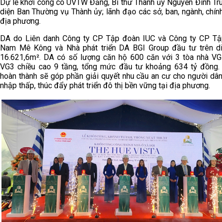
Dự lễ khởi công có UVTW Đảng, Bí thư Thành ủy Nguyễn Đình Tru
diện Ban Thường vụ Thành ủy; lãnh đạo các sở, ban, ngành, chín
địa phương.
DA do Liên danh Công ty CP Tập đoàn IUC và Công ty CP T
Nam Mê Kông và Nhà phát triển DA BGI Group đầu tư trên di
16.621,6m². DA có số lượng căn hộ 600 căn với 3 tòa nhà VG
VG3 chiều cao 9 tầng, tổng mức đầu tư khoảng 634 tỷ đồng.
hoàn thành sẽ góp phần giải quyết nhu cầu an cư cho người dân
nhập thấp, thúc đẩy phát triển đô thị bền vững tại địa phương.