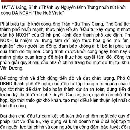
UVTW Đảng, Bí thư Thành ủy Nguyễn Đình Trung nhấn nút khởi
công DA NOXH “The Huế Vista”
Phát biểu tại lễ khởi công, ông Trần Hữu Thùy Giang, Phó Chủ tị
thành phố nhấn mạnh, thực hiện Đề án “Đầu tư xây dựng ít nhất 
căn hộ NOXH” của Chính phủ, lãnh đạo thành phố xác định: Phá
NOXH là nhiệm vụ trọng tâm để hiện thực hóa giấc mơ “an
nghiệp” cho người lao động, đảm bảo không ai bị bỏ lại phía sa
quá trình đô thị hóa. Công trình được khởi công ngày hôm nay c
mảnh ghép quan trọng để hiện thực hóa quyết tâm đó, đồng th
phần giải quyết nhu cầu nhà ở, chỉnh trang bộ mặt đô thị tại khu
Vân Dương.
Để công trình về đích đúng tiến độ và đạt chất lượng, Phó C
UBND thành phố đề nghị, chủ đầu tư tập trung mọi nguồn nhân l
lực tốt nhất để đảm bảo hoàn thành dự án an toàn, đúng tiến đ
lượng kỹ thuật được phê duyệt. Các sở, ban, ngành cần chủ độ
hợp, kịp thời tháo gỡ khó khăn, tạo mọi điều kiện thuận lợi nhất
trình thi công.
Đại diện chủ đầu tư cam kết sẽ tuân thủ nghiêm ngặt các quy đ
pháp luật về đầu tư, xây dựng và kinh doanh nhà ở xã hội; tập tr
đa nguồn lực tài chính và con người, thi công đảm bảo tuyệt đối 