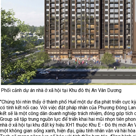
Phối cảnh dự án nhà ở xã hội tại Khu đô thị An Vân Dương
"Chúng tôi nhìn thấy ở thành phố Huế một dư địa phát triển cực kỳ
có tính kết nối cao. Với việc đặt pháp nhân của Phương Đông La
kết sẽ là một công dân doanh nghiệp trách nhiệm, đóng góp tích 
Group sẽ tập trung nguồn lực để triển khai hai mũi nhọn tiên p
nhà ở xã hội tại khu đất ký hiệu XH1 thuộc Khu E - Đô thị mới An
một không gian sống xanh, hiện đại, giàu tính nhân văn và hài h