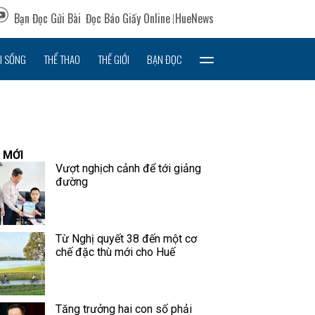
Bạn Đọc Gửi Bài
Đọc Báo Giấy Online
HueNews
I SỐNG
THỂ THAO
THẾ GIỚI
BẠN ĐỌC
 MỚI
Vượt nghịch cảnh để tới giảng
đường
Từ Nghị quyết 38 đến một cơ
chế đặc thù mới cho Huế
Tăng trưởng hai con số phải