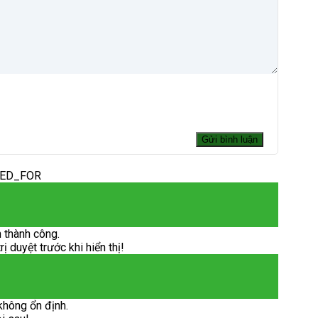
DED_FOR
 thành công.
 duyệt trước khi hiển thị!
không ổn định.