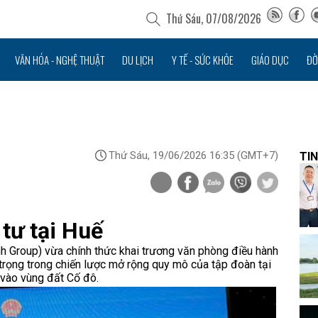
Thứ Sáu, 07/08/2026
VĂN HÓA - NGHỆ THUẬT
DU LỊCH
Y TẾ - SỨC KHỎE
GIÁO DỤC
ĐỜ
Thứ Sáu, 19/06/2026 16:35
(GMT+7)
TIN
tư tại Huế
nh Group) vừa chính thức khai trương văn phòng điều hành
trọng trong chiến lược mở rộng quy mô của tập đoàn tại
 vào vùng đất Cố đô.