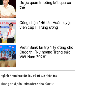
được quản trị bằng kết quả cụ
thể
Công nhận 146 tân Huấn luyện
viên cấp II Trung ương
VietinBank tài trợ 1 tỷ đồng cho
Cuộc thi “Nữ hoàng Trang sức
Việt Nam 2026”
ngành khoa học dữ liệu và trí tuệ nhân tạo
Thông tin dự án
Palm River
chủ đầu tư
Dự án
bcons central park
biên hòa
Sun Group
Sun Galaxy Complex
Đà Nẵng
Chính Sách bán hàng Sun Thanh Đa