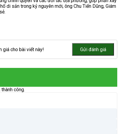
ùng chính quyền và các đối tác địa phương, góp phần xây
 phố di sản trong kỷ nguyên mới, ông Chu Tiến Dũng, Giám
sẻ.
 giá cho bài viết này!
 thành công.