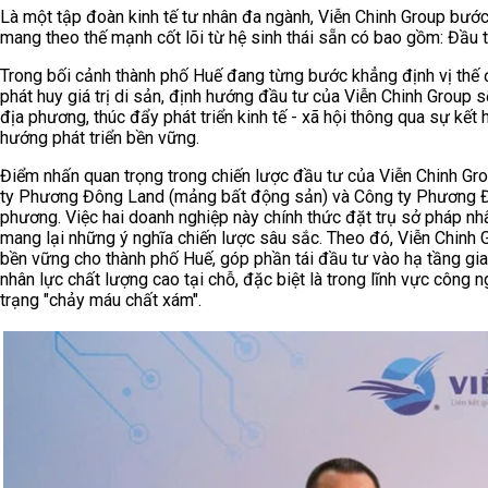
Là một tập đoàn kinh tế tư nhân đa ngành, Viễn Chinh Group bước
mang theo thế mạnh cốt lõi từ hệ sinh thái sẵn có bao gồm: Đầu 
Trong bối cảnh thành phố Huế đang từng bước khẳng định vị thế đ
phát huy giá trị di sản, định hướng đầu tư của Viễn Chinh Grou
địa phương, thúc đẩy phát triển kinh tế - xã hội thông qua sự kết 
hướng phát triển bền vững.
Điểm nhấn quan trọng trong chiến lược đầu tư của Viễn Chinh Gro
ty Phương Đông Land (mảng bất động sản) và Công ty Phương Đô
phương. Việc hai doanh nghiệp này chính thức đặt trụ sở pháp nh
mang lại những ý nghĩa chiến lược sâu sắc. Theo đó, Viễn Chinh 
bền vững cho thành phố Huế, góp phần tái đầu tư vào hạ tầng giao 
nhân lực chất lượng cao tại chỗ, đặc biệt là trong lĩnh vực công 
trạng "chảy máu chất xám".