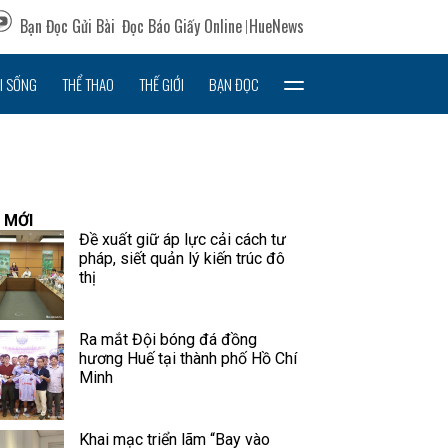
Bạn Đọc Gửi Bài
Đọc Báo Giấy Online
HueNews
I SỐNG
THỂ THAO
THẾ GIỚI
BẠN ĐỌC
 MỚI
Đề xuất giữ áp lực cải cách tư
pháp, siết quản lý kiến trúc đô
thị
Ra mắt Đội bóng đá đồng
hương Huế tại thành phố Hồ Chí
Minh
Khai mạc triển lãm “Bay vào