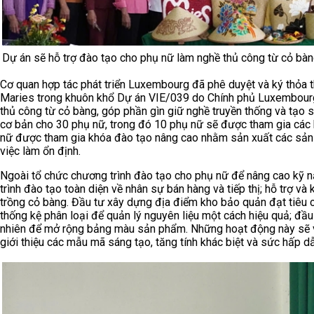
Dự án sẽ hỗ trợ đào tạo cho phụ nữ làm nghề thủ công từ cỏ bà
Cơ quan hợp tác phát triển Luxembourg đã phê duyệt và ký thỏa 
Maries trong khuôn khổ Dự án VIE/039 do Chính phủ Luxembourg
thủ công từ cỏ bàng, góp phần gìn giữ nghề truyền thống và tạo s
cơ bản cho 30 phụ nữ, trong đó 10 phụ nữ sẽ được tham gia các b
nữ được tham gia khóa đào tạo nâng cao nhằm sản xuất các sản p
việc làm ổn định.
Ngoài tổ chức chương trình đào tạo cho phụ nữ để nâng cao kỹ nă
trình đào tạo toàn diện về nhân sự bán hàng và tiếp thị; hỗ trợ v
trồng cỏ bàng. Đầu tư xây dựng địa điểm kho bảo quản đạt tiêu c
thống kệ phân loại để quản lý nguyên liệu một cách hiệu quả; đầu 
nhiên để mở rộng bảng màu sản phẩm. Những hoạt động này sẽ 
giới thiệu các mẫu mã sáng tạo, tăng tính khác biệt và sức hấp d