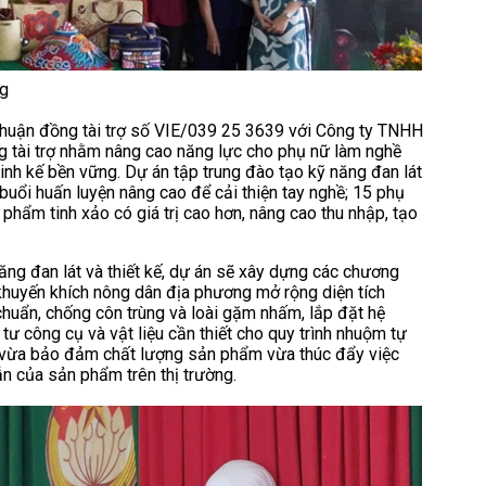
ng
thuận đồng tài trợ số VIE/039 25 3639 với Công ty TNHH
 tài trợ nhằm nâng cao năng lực cho phụ nữ làm nghề
inh kế bền vững. Dự án tập trung đào tạo kỹ năng đan lát
uổi huấn luyện nâng cao để cải thiện tay nghề; 15 phụ
hẩm tinh xảo có giá trị cao hơn, nâng cao thu nhập, tạo
ng đan lát và thiết kế, dự án sẽ xây dựng các chương
à khuyến khích nông dân địa phương mở rộng diện tích
huẩn, chống côn trùng và loài gặm nhấm, lắp đặt hệ
tư công cụ và vật liệu cần thiết cho quy trình nhuộm tự
vừa bảo đảm chất lượng sản phẩm vừa thúc đẩy việc
ẫn của sản phẩm trên thị trường.