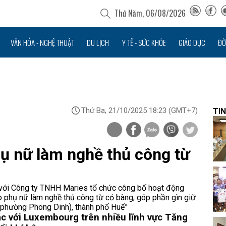
Thứ Năm, 06/08/2026
VĂN HÓA - NGHỆ THUẬT
DU LỊCH
Y TẾ - SỨC KHỎE
GIÁO DỤC
ĐỜ
Thứ Ba, 21/10/2025 18:23
(GMT+7)
TIN
hụ nữ làm nghề thủ công từ
với Công ty TNHH Maries tổ chức công bố hoạt động
 phụ nữ làm nghề thủ công từ cỏ bàng, góp phần gìn giữ
à phường Phong Dinh), thành phố Huế”
c với Luxembourg trên nhiều lĩnh vực
Tăng