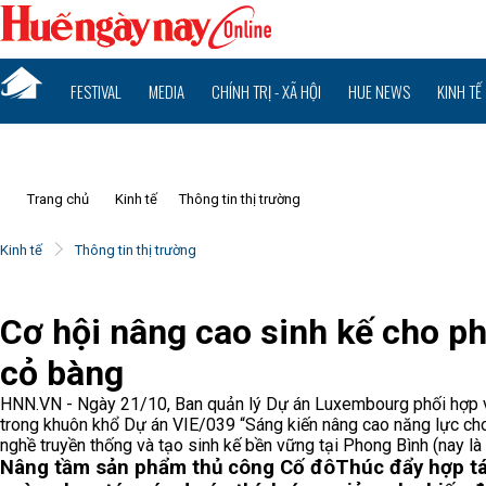
FESTIVAL
MEDIA
CHÍNH TRỊ - XÃ HỘI
HUE NEWS
KINH TẾ
Trang chủ
Kinh tế
Thông tin thị trường
Kinh tế
Thông tin thị trường
Cơ hội nâng cao sinh kế cho p
cỏ bàng
HNN.VN - Ngày 21/10, Ban quản lý Dự án Luxembourg phối hợp 
trong khuôn khổ Dự án VIE/039 “Sáng kiến nâng cao năng lực cho
nghề truyền thống và tạo sinh kế bền vững tại Phong Bình (nay l
Nâng tầm sản phẩm thủ công Cố đô
Thúc đẩy hợp tá