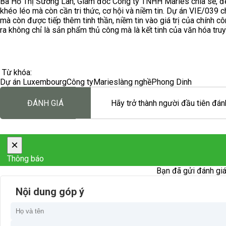
Bà Hồ Thị Sương Lan, Giám đốc Công ty TNHH Maries chia sẻ, để 
khéo léo mà còn cần tri thức, cơ hội và niềm tin. Dự án VIE/039 
mà còn được tiếp thêm tinh thần, niềm tin vào giá trị của chính
ra không chỉ là sản phẩm thủ công mà là kết tinh của văn hóa tru
Từ khóa:
Dự án Luxembourg
Công ty
Maries
làng nghề
Phong Dinh
ĐÁNH GIÁ
Hãy trở thành người đầu tiên đánh
×
Thông báo
Bạn đã gửi đánh giá
Nội dung góp ý