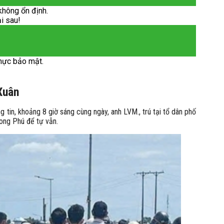
không ổn định.
ại sau!
hực bảo mật.
Xuân
tin, khoảng 8 giờ sáng cùng ngày, anh LVM., trú tại tổ dân phố
ong Phú để tự vẫn.