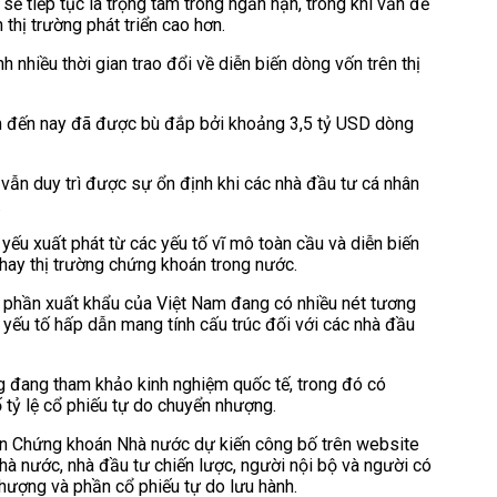
 sẽ tiếp tục là trọng tâm trong ngắn hạn, trong khi vấn đề
thị trường phát triển cao hơn.
h nhiều thời gian trao đổi về diễn biến dòng vốn trên thị
m đến nay đã được bù đắp bởi khoảng 3,5 tỷ USD dòng
 vẫn duy trì được sự ổn định khi các nhà đầu tư cá nhân
.
ếu xuất phát từ các yếu tố vĩ mô toàn cầu và diễn biến
m hay thị trường chứng khoán trong nước.
ị phần xuất khẩu của Việt Nam đang có nhiều nét tương
yếu tố hấp dẫn mang tính cấu trúc đối với các nhà đầu
ng đang tham khảo kinh nghiệm quốc tế, trong đó có
 tỷ lệ cổ phiếu tự do chuyển nhượng.
 ban Chứng khoán Nhà nước dự kiến công bố trên website
 nước, nhà đầu tư chiến lược, người nội bộ và người có
nhượng và phần cổ phiếu tự do lưu hành.