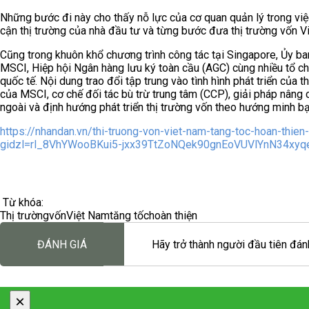
Những bước đi này cho thấy nỗ lực của cơ quan quản lý trong việc
cận thị trường của nhà đầu tư và từng bước đưa thị trường vốn 
Cũng trong khuôn khổ chương trình công tác tại Singapore, Ủy b
MSCI, Hiệp hội Ngân hàng lưu ký toàn cầu (AGC) cùng nhiều tổ chứ
quốc tế. Nội dung trao đổi tập trung vào tình hình phát triển của 
của MSCI, cơ chế đối tác bù trừ trung tâm (CCP), giải pháp nâng 
ngoài và định hướng phát triển thị trường vốn theo hướng minh bạ
https://nhandan.vn/thi-truong-von-viet-nam-tang-toc-hoan-thie
gidzl=rl_8VhYWooBKui5-jxx39TtZoNQek90gnEoVUVlYnN34xy
Từ khóa:
Thị trường
vốn
Việt Nam
tăng tốc
hoàn thiện
ĐÁNH GIÁ
Hãy trở thành người đầu tiên đánh
×