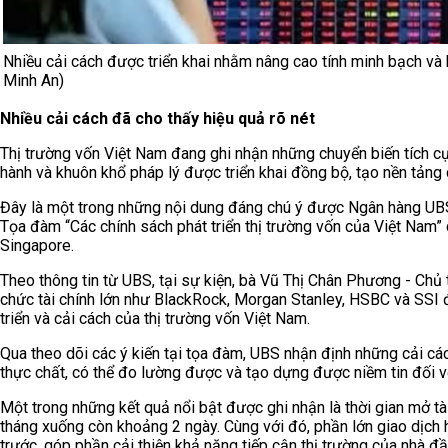
Nhiều cải cách được triển khai nhằm nâng cao tính minh bạch và 
Minh An)
Nhiều cải cách đã cho thấy hiệu quả rõ nét
Thị trường vốn Việt Nam đang ghi nhận những chuyển biến tích cực
hành và khuôn khổ pháp lý được triển khai đồng bộ, tạo nền tảng 
Đây là một trong những nội dung đáng chú ý được Ngân hàng UBS
Tọa đàm “Các chính sách phát triển thị trường vốn của Việt Nam
Singapore.
Theo thông tin từ UBS, tại sự kiện, bà Vũ Thị Chân Phương - Chủ
chức tài chính lớn như BlackRock, Morgan Stanley, HSBC và SSI đã
triển và cải cách của thị trường vốn Việt Nam.
Qua theo dõi các ý kiến tại tọa đàm, UBS nhận định những cải các
thực chất, có thể đo lường được và tạo dựng được niềm tin đối v
Một trong những kết quả nổi bật được ghi nhận là thời gian mở 
tháng xuống còn khoảng 2 ngày. Cùng với đó, phần lớn giao dịch 
trước, góp phần cải thiện khả năng tiếp cận thị trường của nhà đ