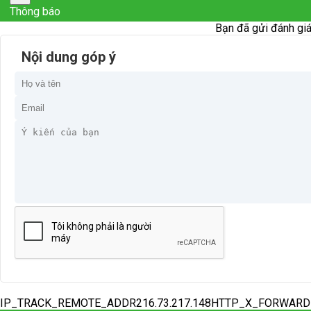
Thông báo
Bạn đã gửi đánh giá
Nội dung góp ý
IP_TRACK_REMOTE_ADDR216.73.217.148HTTP_X_FORWAR