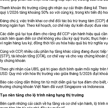
Thanh khoản thị trường cũng ghi nhận sự cải thiện đáng kể. Theo th
quý I/2026 tăng khoảng 50% so với cùng kỳ, trong khi tiến độ hoà
Đáng chú ý, việc triển khai cơ chế đối tác bù trừ trung tâm (CCP)
trong ngắn hạn. Theo kế hoạch, cơ chế này dự kiến được đưa và
Các diễn giả tại tọa đàm cho rằng để CCP vận hành hiệu quả cần 
cách liên quan đến cơ chế không yêu cầu ký quỹ trước; thực hiện
vì ngân hàng lưu ký; đồng thời tối ưu hóa hiệu quả bù trừ nghĩa vụ
Cùng với CCP, nhiều cấu phần hạ tầng khác cũng đang được tiếp t
(STP), tài khoản tổng (OTA), cơ chế vay và cho vay chứng khoán 
ty chứng khoán.
Theo ghi nhận của UBS, giá trị giao dịch bình quân mỗi ngày trên
USD. Quy mô vốn hóa thị trường vào giữa tháng 5/2026 đạt khoả
Báo cáo cũng dẫn thông tin từ một diễn giả tại tọa đàm cho biết, c
trường chứng khoán Việt Nam đã vượt Singapore và Indonesia.
Tạo nền tảng cho lộ trình nâng hạng thị trường
Bên cạnh những cải cách về hạ tầng và cơ chế vận hành, lộ trình 