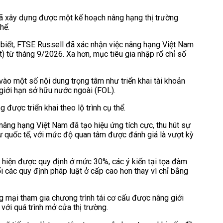
 đã xây dựng được một kế hoạch nâng hạng thị trường
hể.
iết, FTSE Russell đã xác nhận việc nâng hạng Việt Nam
 từ tháng 9/2026. Xa hơn, mục tiêu gia nhập rổ chỉ số
vào một số nội dung trọng tâm như triển khai tài khoản
giới hạn sở hữu nước ngoài (FOL).
ược triển khai theo lộ trình cụ thể.
âng hạng Việt Nam đã tạo hiệu ứng tích cực, thu hút sự
ư quốc tế, với mức độ quan tâm được đánh giá là vượt kỳ
 hiện được quy định ở mức 30%, các ý kiến tại tọa đàm
 các quy định pháp luật ở cấp cao hơn thay vì chỉ bằng
 mại tham gia chương trình tái cơ cấu được nâng giới
với quá trình mở cửa thị trường.