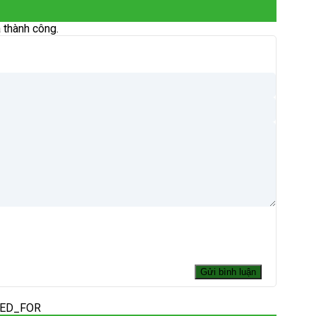
 thành công.
DED_FOR