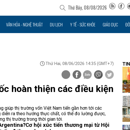
Thứ Bảy, 08/08/2026
VĂN HÓA - NGHỆ THUẬT
DU LỊCH
Y TẾ - SỨC KHỎE
GIÁO DỤC
ĐỜ
Thứ Hai, 08/06/2026 14:35
(GMT+7)
TIN
ốc hoàn thiện các điều kiện
g giúp thị trường vốn Việt Nam tiến gần hơn tới các
 diễn ra theo hướng thực chất, có thể đo lường được,
 thị trường trong thời gian tới.
Argentina?
Cơ hội xúc tiến thương mại từ Hội