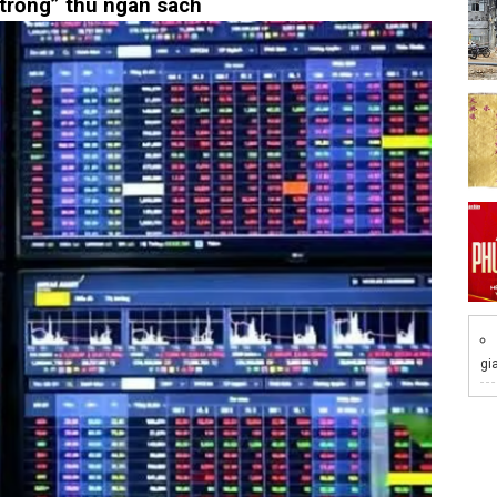
trống” thu ngân sách
gi