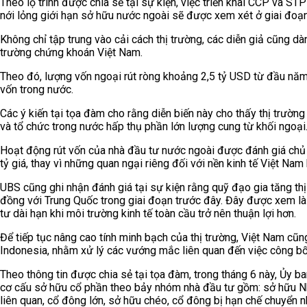
Theo lộ trình được chia sẻ tại sự kiện, việc triển khai CCP và STP
nới lỏng giới hạn sở hữu nước ngoài sẽ được xem xét ở giai đoạn 
Không chỉ tập trung vào cải cách thị trường, các diễn giả cũng dàn
trường chứng khoán Việt Nam.
Theo đó, lượng vốn ngoại rút ròng khoảng 2,5 tỷ USD từ đầu nă
vốn trong nước.
Các ý kiến tại tọa đàm cho rằng diễn biến này cho thấy thị trường
và tổ chức trong nước hấp thụ phần lớn lượng cung từ khối ngoại
Hoạt động rút vốn của nhà đầu tư nước ngoài được đánh giá chủ y
tỷ giá, thay vì những quan ngại riêng đối với nền kinh tế Việt Na
UBS cũng ghi nhận đánh giá tại sự kiện rằng quỹ đạo gia tăng th
đồng với Trung Quốc trong giai đoạn trước đây. Đây được xem là 
tư dài hạn khi môi trường kinh tế toàn cầu trở nên thuận lợi hơn.
Để tiếp tục nâng cao tính minh bạch của thị trường, Việt Nam cũ
Indonesia, nhằm xử lý các vướng mắc liên quan đến việc công bố
Theo thông tin được chia sẻ tại tọa đàm, trong tháng 6 này, Ủy
cơ cấu sở hữu cổ phần theo bảy nhóm nhà đầu tư gồm: sở hữu Nhà
liên quan, cổ đông lớn, sở hữu chéo, cổ đông bị hạn chế chuyển 