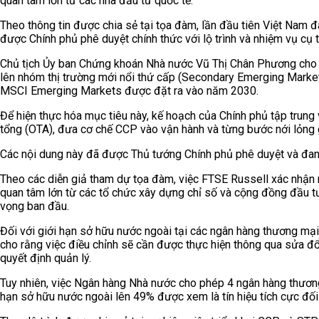
quan tâm lớn từ các nhà đầu tư quốc tế.
Theo thông tin được chia sẻ tại tọa đàm, lần đầu tiên Việt Nam
được Chính phủ phê duyệt chính thức với lộ trình và nhiệm vụ cụ t
Chủ tịch Ủy ban Chứng khoán Nhà nước Vũ Thị Chân Phương cho b
lên nhóm thị trường mới nổi thứ cấp (Secondary Emerging Market)
MSCI Emerging Markets được đặt ra vào năm 2030.
Để hiện thực hóa mục tiêu này, kế hoạch của Chính phủ tập trung 
tổng (OTA), đưa cơ chế CCP vào vận hành và từng bước nới lỏng 
Các nội dung này đã được Thủ tướng Chính phủ phê duyệt và đang đ
Theo các diễn giả tham dự tọa đàm, việc FTSE Russell xác nhận n
quan tâm lớn từ các tổ chức xây dựng chỉ số và cộng đồng đầu t
vọng ban đầu.
Đối với giới hạn sở hữu nước ngoài tại các ngân hàng thương mại
cho rằng việc điều chỉnh sẽ cần được thực hiện thông qua sửa đổi
quyết định quản lý.
Tuy nhiên, việc Ngân hàng Nhà nước cho phép 4 ngân hàng thương
hạn sở hữu nước ngoài lên 49% được xem là tín hiệu tích cực đối 