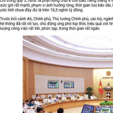
Chỉ trong quý 3, nước ta phải hứng chịu 8 cơn bão; riêng tháng 9 l
sức gió rất mạnh, phạm vi ảnh hưởng rộng, thời gian lưu bão dài, 
ước tính chưa đầy đủ là trên 16,5 nghìn tỷ đồng.
Trước bối cảnh đó, Chính phủ, Thủ tướng Chính phủ, các bộ, ngàn
hệ thống đã rất nỗ lực, chủ động ứng phó kịp thời, hiệu quả với tì
lượng công việc rất lớn, phức tạp, trong thời gian rất ngắn.