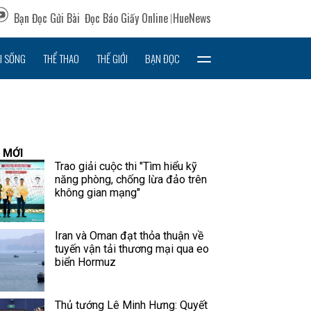
Bạn Đọc Gửi Bài
Đọc Báo Giấy Online
HueNews
I SỐNG
THỂ THAO
THẾ GIỚI
BẠN ĐỌC
 MỚI
Trao giải cuộc thi "Tìm hiểu kỹ
năng phòng, chống lừa đảo trên
không gian mạng"
Iran và Oman đạt thỏa thuận về
tuyến vận tải thương mại qua eo
biển Hormuz
Thủ tướng Lê Minh Hưng: Quyết