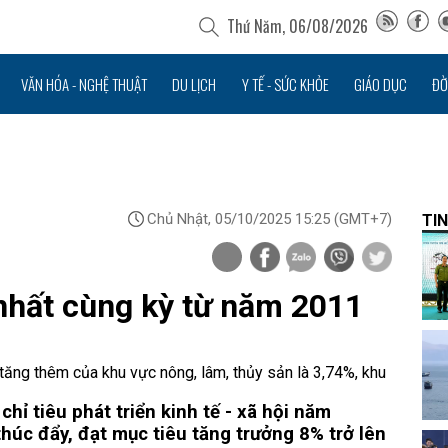
Thứ Năm, 06/08/2026
VĂN HÓA - NGHỆ THUẬT
DU LỊCH
Y TẾ - SỨC KHỎE
GIÁO DỤC
ĐỜ
Chủ Nhật, 05/10/2025 15:25
(GMT+7)
TIN
 nhất cùng kỳ từ năm 2011
tăng thêm của khu vực nông, lâm, thủy sản là 3,74%, khu
hỉ tiêu phát triển kinh tế - xã hội năm
húc đẩy, đạt mục tiêu tăng trưởng 8% trở lên