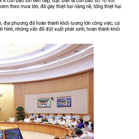
à 4 cơn bão lớn liên tiếp, đặc biệt là cơn bão số 10 với
kèm theo mưa lớn, đã gây thiệt hại nặng nề, tổng thiệt hại
h, địa phương đã hoàn thành khối lượng lớn công việc; cả
nh hình, những vấn đề đột xuất phát sinh, hoàn thành khối