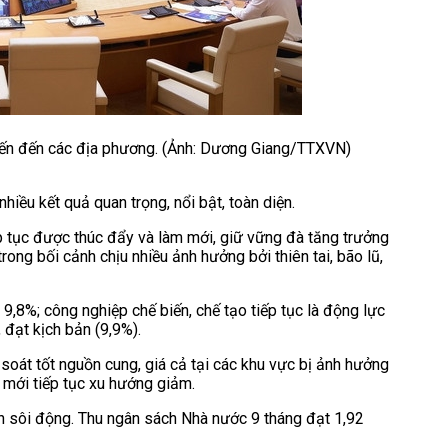
yến đến các địa phương. (Ảnh: Dương Giang/TTXVN)
nhiều kết quả quan trọng, nổi bật, toàn diện.
p tục được thúc đẩy và làm mới, giữ vững đà tăng trưởng
rong bối cảnh chịu nhiều ảnh hưởng bởi thiên tai, bão lũ,
9,8%; công nghiệp chế biến, chế tạo tiếp tục là động lực
 đạt kịch bản (9,9%).
soát tốt nguồn cung, giá cả tại các khu vực bị ảnh hưởng
y mới tiếp tục xu hướng giảm.
iển sôi động. Thu ngân sách Nhà nước 9 tháng đạt 1,92