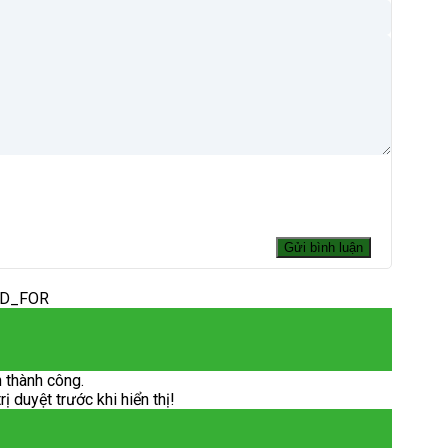
ED_FOR
 thành công.
 duyệt trước khi hiển thị!