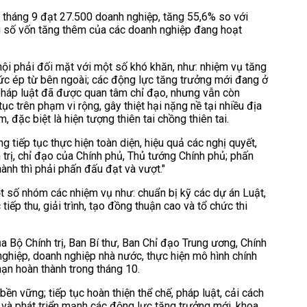
 tháng 9 đạt 27.500 doanh nghiệp, tăng 55,6% so với
ng số vốn tăng thêm của các doanh nghiệp đang hoạt
 hội phải đối mặt với một số khó khăn, như: nhiệm vụ tăng
sức ép từ bên ngoài; các động lực tăng trưởng mới đang ở
, pháp luật đã được quan tâm chỉ đạo, nhưng vẫn còn
tục trên phạm vi rộng, gây thiệt hại nặng nề tại nhiều địa
đặc biệt là hiện tượng thiên tai chồng thiên tai.
 tiếp tục thực hiện toàn diện, hiệu quả các nghị quyết,
 trị, chỉ đạo của Chính phủ, Thủ tướng Chính phủ; phấn
hành thì phải phấn đấu đạt và vượt."
ột số nhóm các nhiệm vụ như: chuẩn bị kỹ các dự án Luật,
tiếp thu, giải trình, tạo đồng thuận cao và tổ chức thi
của Bộ Chính trị, Ban Bí thư, Ban Chỉ đạo Trung ương, Chính
ghiệp, doanh nghiệp nhà nước, thực hiện mô hình chính
hạn hoàn thành trong tháng 10.
ền vững; tiếp tục hoàn thiện thể chế, pháp luật, cải cách
g và phát triển mạnh các động lực tăng trưởng mới, khoa