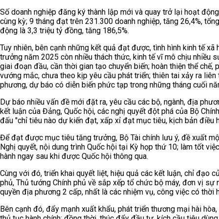
Số doanh nghiệp đăng ký thành lập mới và quay trở lại hoạt động
cùng kỳ; 9 tháng đạt trên 231.300 doanh nghiệp, tăng 26,4%, tổ
động là 3,3 triệu tỷ đồng, tăng 186,5%.
Tuy nhiên, bên cạnh những kết quả đạt được, tình hình kinh tế xã
trưởng năm 2025 còn nhiều thách thức, kinh tế vĩ mô chịu nhiều 
giai đoạn đầu, cần thời gian tạo chuyển biến; hoàn thiện thể chế
vướng mắc, chưa theo kịp yêu cầu phát triển; thiên tai xảy ra liên 
phương, dự báo có diễn biến phức tạp trong những tháng cuối năm, 
Dự báo nhiều vấn đề mới đặt ra, yêu cầu các bộ, ngành, địa phương
kết luận của Đảng, Quốc hội, các nghị quyết đột phá của Bộ Chính
đấu "chỉ tiêu nào dự kiến đạt, xấp xỉ đạt mục tiêu, kịch bản điều 
Để đạt được mục tiêu tăng trưởng, Bộ Tài chính lưu ý, đề xuất m
Nghị quyết, nội dung trình Quốc hội tại Kỳ họp thứ 10; làm tốt việc 
hành ngay sau khi được Quốc hội thông qua.
Cùng với đó, triển khai quyết liệt, hiệu quả các kết luận, chỉ đạo 
phủ, Thủ tướng Chính phủ về sắp xếp tổ chức bộ máy, đơn vị sự n
quyền địa phương 2 cấp, nhất là các nhiệm vụ, công việc có thời 
Bên cạnh đó, đẩy mạnh xuất khẩu, phát triển thương mại hài hòa, b
thủ tục hành chính; đồng thời, thúc đẩy đầu tư, kích cầu tiêu dùn