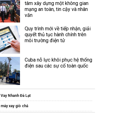
tâm xây dựng một không gian
mạng an toàn, tin cậy và nhân
văn
Quy trình mới về tiếp nhận, giải
quyết thủ tục hành chính trên
môi trường điện tử
Cuba nỗ lực khôi phục hệ thống
điện sau các sự cố toàn quốc
Vay Nhanh Đà Lạt
máy xay giò chả
Hướng dẫn
cách nhận backcom vantage
giúp giảm
i phí giao dịch
Thông tin
Vị Trí One Era Bình Dương
Kim Oanh