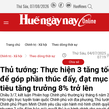
Thứ Sáu, 07/08/2026
HueNews
Trang chủ
Chính trị - Xã hội
Theo dòng thời sự
Thứ Sáu, 04/07/2025
(
Chính trị - Xã hội
Theo dòng thời sự
07:19
Chia sẻ
Thủ tướng: Thực hiện 3 tăng tố
để góp phần thúc đẩy, đạt mục
tiêu tăng trưởng 8% trở lên
Chiều 3/7, kết luận Phiên họp Chính phủ thường kỳ tháng 6 năm 
Hội nghị trực tuyến toàn quốc Chính phủ với địa phương, Thủ tướ
Chính phủ Phạm Minh Chính yêu cầu vận hành mô hình chính quy
phương 2 cấp đảm bảo giải quyết thủ tục hành chính cho người d