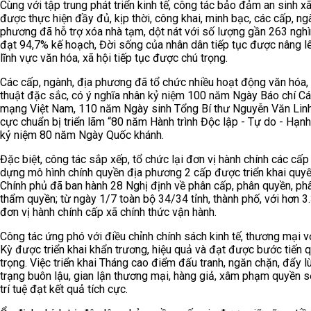
Cùng với tập trung phát triển kinh tế, công tác bảo đảm an sinh xã
được thực hiện đầy đủ, kịp thời, công khai, minh bạc, các cấp, ng
phương đã hỗ trợ xóa nhà tạm, dột nát với số lượng gần 263 nghì
đạt 94,7% kế hoạch, Đời sống của nhân dân tiếp tục được nâng l
lĩnh vực văn hóa, xã hội tiếp tục được chú trọng.
Các cấp, ngành, địa phương đã tổ chức nhiều hoạt động văn hóa,
thuật đặc sắc, có ý nghĩa nhân kỷ niệm 100 năm Ngày Báo chí C
mạng Việt Nam, 110 năm Ngày sinh Tổng Bí thư Nguyễn Văn Linh
cực chuẩn bị triển lãm “80 năm Hành trình Độc lập - Tự do - Hạnh
kỷ niệm 80 năm Ngày Quốc khánh.
Đặc biệt, công tác sắp xếp, tổ chức lại đơn vị hành chính các cấp
dựng mô hình chính quyền địa phương 2 cấp được triển khai quyết 
Chính phủ đã ban hành 28 Nghị định về phân cấp, phân quyền, ph
thẩm quyền; từ ngày 1/7 toàn bộ 34/34 tỉnh, thành phố, với hơn 3
đơn vị hành chính cấp xã chính thức vận hành.
Công tác ứng phó với điều chỉnh chính sách kinh tế, thương mại v
Kỳ được triển khai khẩn trương, hiệu quả và đạt được bước tiến 
trọng. Việc triển khai Tháng cao điểm đấu tranh, ngăn chặn, đẩy lù
trạng buôn lậu, gian lận thương mại, hàng giả, xâm phạm quyền 
trí tuệ đạt kết quả tích cực.