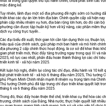
nhất là trong giải quyết thủ tục hành chính, chưa phát sinh các v
mắc đáng kể.
Tuy nhiên, lãnh đạo một số địa phương đề nghị sớm có hướng dẫ
triển khai các dự án lớn trên địa bàn. Chính quyền cấp xã hiện na
phân cấp nhiều nhiệm vụ hơn, địa bàn rộng lớn hơn, do đó cán bộ
phường cần được tập huấn kỹ hơn về kỹ năng, các phần mềm thự
dịch vụ công trực tuyến…
Các đại biểu đề xuất, thời gian tới cần tận dụng thời cơ, thuận lợi,
hiệu quả của chính sách, giải pháp mới ban hành và mô hình chín
địa phương 2 cấp chính thức hoạt động, là cơ sở để khai thác kh
gian phát triển mới, thúc đẩy tăng trưởng ngay trong quý III và n
2025; nỗ lực cao nhất, phấn đấu hoàn thành thắng lợi các chỉ tiêu
triển kinh tế - xã hội năm 2025.
Kết luận hội nghị, điểm lại công tác chỉ đạo, điều hành và 10 kết 
bật phát triển kinh tế - xã hội 6 tháng đầu năm 2025, Thủ tướng C
phủ Phạm Minh Chính nhấn mạnh 8 nhiệm vụ trọng tâm mà Chính
Thủ tướng Chính phủ đã tập trung chỉ đạo triển khai quyết liệt tro
tháng 6 và 6 tháng đầu năm 2025.
Trong đó, thúc đẩy hoàn thiện thể chế, triển khai cụ thể hóa các c
trương, chính sách của Đảng, Nhà nước; thực hiện quyết liệt nhiề
vụ quan trọng, mang tính cách mạng, lịch sử về sắp xếp tổ chức 