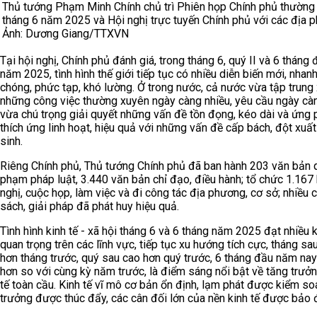
Thủ tướng Phạm Minh Chính chủ trì Phiên họp Chính phủ thường
tháng 6 năm 2025 và Hội nghị trực tuyến Chính phủ với các địa 
Ảnh: Dương Giang/TTXVN
Tại hội nghị, Chính phủ đánh giá, trong tháng 6, quý II và 6 tháng 
năm 2025, tình hình thế giới tiếp tục có nhiều diễn biến mới, nhan
chóng, phức tạp, khó lường. Ở trong nước, cả nước vừa tập trung 
những công việc thường xuyên ngày càng nhiều, yêu cầu ngày cà
vừa chú trọng giải quyết những vấn đề tồn đọng, kéo dài và ứng 
thích ứng linh hoạt, hiệu quả với những vấn đề cấp bách, đột xuất
sinh.
Riêng Chính phủ, Thủ tướng Chính phủ đã ban hành 203 văn bản 
phạm pháp luật, 3.440 văn bản chỉ đạo, điều hành; tổ chức 1.167 
nghị, cuộc họp, làm việc và đi công tác địa phương, cơ sở; nhiều 
sách, giải pháp đã phát huy hiệu quả.
Tình hình kinh tế - xã hội tháng 6 và 6 tháng năm 2025 đạt nhiều 
quan trọng trên các lĩnh vực, tiếp tục xu hướng tích cực, tháng sau
hơn tháng trước, quý sau cao hơn quý trước, 6 tháng đầu năm na
hơn so với cùng kỳ năm trước, là điểm sáng nổi bật về tăng trưởn
tế toàn cầu. Kinh tế vĩ mô cơ bản ổn định, lạm phát được kiểm soá
trưởng được thúc đẩy, các cân đối lớn của nền kinh tế được bảo