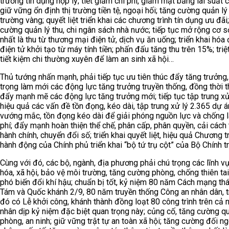
trưởng tín dụng hợp lý; tiết giảm chi phí, giảm mặt bằng lãi suất 
giữ vững ổn định thị trường tiền tệ, ngoại hối; tăng cường quản lý 
trường vàng; quyết liệt triển khai các chương trình tín dụng ưu đãi
cường quản lý thu, chi ngân sách nhà nước; tiếp tục mở rộng cơ sở
nhất là thu từ thương mại điện tử, dịch vụ ăn uống; triển khai hóa
điện tử khởi tạo từ máy tính tiền; phấn đấu tăng thu trên 15%; triệ
tiết kiệm chi thường xuyên để làm an sinh xã hội…
Thủ tướng nhấn mạnh, phải tiếp tục ưu tiên thúc đẩy tăng trưởng,
trọng làm mới các động lực tăng trưởng truyền thống, đồng thời t
đẩy mạnh mẽ các động lực tăng trưởng mới; tiếp tục tập trung xử
hiệu quả các vấn đề tồn đọng, kéo dài, tập trung xử lý 2.365 dự á
vướng mắc, tồn đọng kéo dài để giải phóng nguồn lực và chống 
phí; đẩy mạnh hoàn thiện thể chế, phân cấp, phân quyền, cải cách 
hành chính, chuyển đổi số; triển khai quyết liệt, hiệu quả Chương t
hành động của Chính phủ triển khai “bộ tứ trụ cột” của Bộ Chính tr
Cùng với đó, các bộ, ngành, địa phương phải chú trọng các lĩnh v
hóa, xã hội, bảo vệ môi trường, tăng cường phòng, chống thiên tai
phó biến đổi khí hậu; chuẩn bị tốt, kỷ niệm 80 năm Cách mạng th
Tám và Quốc khánh 2/9, 80 năm truyền thống Công an nhân dân, 
đó có Lễ khởi công, khánh thành đồng loạt 80 công trình trên cả 
nhân dịp kỷ niệm đặc biệt quan trọng này; củng cố, tăng cường q
phòng, an ninh; giữ vững trật tự an toàn xã hội; tăng cường đối ng