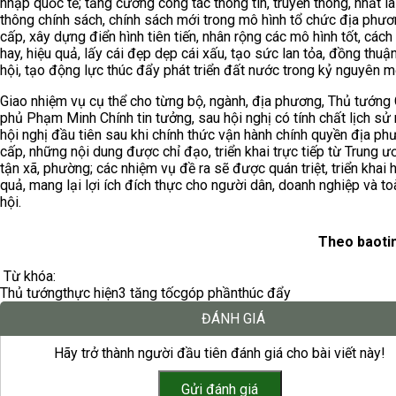
nhập quốc tế; tăng cường công tác thông tin, truyền thông, nhất là
thông chính sách, chính sách mới trong mô hình tổ chức địa phươ
cấp, xây dựng điển hình tiên tiến, nhân rộng các mô hình tốt, cách
hay, hiệu quả, lấy cái đẹp dẹp cái xấu, tạo sức lan tỏa, đồng thuậ
hội, tạo động lực thúc đẩy phát triển đất nước trong kỷ nguyên m
Giao nhiệm vụ cụ thể cho từng bộ, ngành, địa phương, Thủ tướng
phủ Phạm Minh Chính tin tưởng, sau hội nghị có tính chất lịch sử 
hội nghị đầu tiên sau khi chính thức vận hành chính quyền địa ph
cấp, những nội dung được chỉ đạo, triển khai trực tiếp từ Trung ư
tận xã, phường; các nhiệm vụ đề ra sẽ được quán triệt, triển khai 
quả, mang lại lợi ích đích thực cho người dân, doanh nghiệp và to
hội.
Theo baoti
Từ khóa:
Thủ tướng
thực hiện
3 tăng tốc
góp phần
thúc đẩy
ĐÁNH GIÁ
Hãy trở thành người đầu tiên đánh giá cho bài viết này!