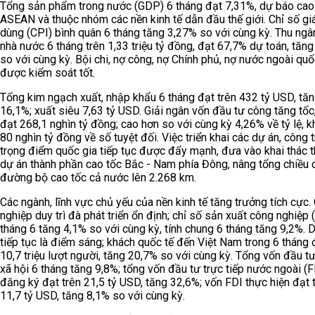
Tổng sản phẩm trong nước (GDP) 6 tháng đạt 7,31%, dự báo cao
ASEAN và thuộc nhóm các nền kinh tế dẫn đầu thế giới. Chỉ số giá
dùng (CPI) bình quân 6 tháng tăng 3,27% so với cùng kỳ. Thu ngâ
nhà nước 6 tháng trên 1,33 triệu tỷ đồng, đạt 67,7% dự toán, tăn
so với cùng kỳ. Bội chi, nợ công, nợ Chính phủ, nợ nước ngoài quố
được kiểm soát tốt.
Tổng kim ngạch xuất, nhập khẩu 6 tháng đạt trên 432 tỷ USD, tă
16,1%; xuất siêu 7,63 tỷ USD. Giải ngân vốn đầu tư công tăng tốc
đạt 268,1 nghìn tỷ đồng; cao hơn so với cùng kỳ 4,26% về tỷ lệ, 
80 nghìn tỷ đồng về số tuyệt đối. Việc triển khai các dự án, công t
trọng điểm quốc gia tiếp tục được đẩy mạnh, đưa vào khai thác 
dự án thành phần cao tốc Bắc - Nam phía Đông, nâng tổng chiều 
đường bộ cao tốc cả nước lên 2.268 km.
Các ngành, lĩnh vực chủ yếu của nền kinh tế tăng trưởng tích cực.
nghiệp duy trì đà phát triển ổn định; chỉ số sản xuất công nghiệp (
tháng 6 tăng 4,1% so với cùng kỳ, tính chung 6 tháng tăng 9,2%. D
tiếp tục là điểm sáng; khách quốc tế đến Việt Nam trong 6 tháng 
10,7 triệu lượt người, tăng 20,7% so với cùng kỳ. Tổng vốn đầu t
xã hội 6 tháng tăng 9,8%; tổng vốn đầu tư trực tiếp nước ngoài (F
đăng ký đạt trên 21,5 tỷ USD, tăng 32,6%; vốn FDI thực hiện đạt 
11,7 tỷ USD, tăng 8,1% so với cùng kỳ.