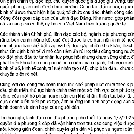
Ổn định chính trị, độc lập, chủ quyền quốc gia được giữ vững; tiề
quốc phòng, an ninh được tăng cường. Công tác đối ngoại, ngoại
kinh tế được thực hiện hiệu quả; tổ chức chu đáo, thành công các
động đối ngoại cấp cao của Lãnh đạo Đảng, Nhà nước, góp phầ
cố và nâng cao vị thế, uy tín của Việt Nam trên trường quốc tế.
Các thành viên Chính phủ, lãnh đạo các bộ, ngành, địa phương cũ
rằng, bên cạnh những kết quả đạt được là cơ bản, nền kinh tế nướ
còn những hạn chế, bất cập và tiếp tục gặp nhiều khó khăn, thách
như: Ổn định kinh tế vĩ mô còn tiềm ẩn rủi ro; tiêu dùng trong nư
có đột phá; đầu tư tư nhân tuy phục hồi nhưng chưa vững chắc; 
phát triển khoa học công nghệ còn chậm; các ngành, lĩnh vực mới
kinh tế số, kinh tế xanh, trí tuệ nhân tạo (AI), chip bán dẫn... chưa 
chuyển biến rõ nét.
Cùng với đó, công tác hoàn thiện thể chế, pháp luật chưa theo kịp
cầu phát triển; thủ tục hành chính trên một số lĩnh vực còn phức t
sống của một bộ phận người dân còn khó khăn; thiên tai, bão lũ, th
cực đoan diễn biến phức tạp, ảnh hưởng lớn đến hoạt động sản x
kinh doanh và sinh hoạt của người dân...
Tại hội nghị, lãnh đạo các địa phương cho biết, từ ngày 1/7/2025
quyền địa phương 2 cấp đã vận hành trơn tru, các công việc được
nối, không gián đoạn, chính quyền gần dân và phục vụ người dân t