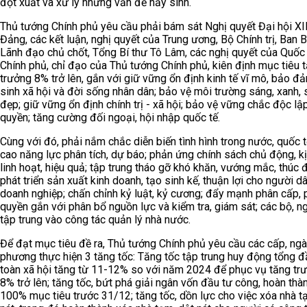
đột xuất và xử lý những vấn đề nảy sinh.
Thủ tướng Chính phủ yêu cầu phải bám sát Nghị quyết Đại hội XI
Đảng, các kết luận, nghị quyết của Trung ương, Bộ Chính trị, Ban B
Lãnh đạo chủ chốt, Tổng Bí thư Tô Lâm, các nghị quyết của Quốc 
Chính phủ, chỉ đạo của Thủ tướng Chính phủ, kiên định mục tiêu 
trưởng 8% trở lên, gắn với giữ vững ổn định kinh tế vĩ mô, bảo đ
sinh xã hội và đời sống nhân dân; bảo vệ môi trường sáng, xanh, 
đẹp; giữ vững ổn định chính trị - xã hội; bảo vệ vững chắc độc lậ
quyền; tăng cường đối ngoại, hội nhập quốc tế.
Cùng với đó, phải nắm chắc diễn biến tình hình trong nước, quốc t
cao năng lực phân tích, dự báo; phản ứng chính sách chủ động, kị
linh hoạt, hiệu quả; tập trung tháo gỡ khó khăn, vướng mắc, thúc 
phát triển sản xuất kinh doanh, tạo sinh kế, thuận lợi cho người dâ
doanh nghiệp; chấn chỉnh kỷ luật, kỷ cương; đẩy mạnh phân cấp, 
quyền gắn với phân bổ nguồn lực và kiểm tra, giám sát; các bộ, n
tập trung vào công tác quản lý nhà nước.
Để đạt mục tiêu đề ra, Thủ tướng Chính phủ yêu cầu các cấp, ngà
phương thực hiện 3 tăng tốc: Tăng tốc tập trung huy động tổng đ
toàn xã hội tăng từ 11-12% so với năm 2024 để phục vụ tăng tr
8% trở lên; tăng tốc, bứt phá giải ngân vốn đầu tư công, hoàn thà
100% mục tiêu trước 31/12; tăng tốc, dồn lực cho việc xóa nhà t