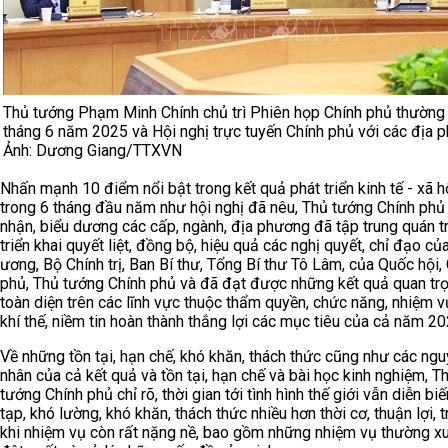
Thủ tướng Phạm Minh Chính chủ trì Phiên họp Chính phủ thường
tháng 6 năm 2025 và Hội nghị trực tuyến Chính phủ với các địa 
Ảnh: Dương Giang/TTXVN
Nhấn mạnh 10 điểm nổi bật trong kết quả phát triển kinh tế - xã h
trong 6 tháng đầu năm như hội nghị đã nêu, Thủ tướng Chính phủ
nhận, biểu dương các cấp, ngành, địa phương đã tập trung quán tr
triển khai quyết liệt, đồng bộ, hiệu quả các nghị quyết, chỉ đạo củ
ương, Bộ Chính trị, Ban Bí thư, Tổng Bí thư Tô Lâm, của Quốc hội,
phủ, Thủ tướng Chính phủ và đã đạt được những kết quả quan trọ
toàn diện trên các lĩnh vực thuộc thẩm quyền, chức năng, nhiệm v
khí thế, niềm tin hoàn thành thắng lợi các mục tiêu của cả năm 20
Về những tồn tại, hạn chế, khó khăn, thách thức cũng như các ng
nhân của cả kết quả và tồn tại, hạn chế và bài học kinh nghiệm, T
tướng Chính phủ chỉ rõ, thời gian tới tình hình thế giới vẫn diễn bi
tạp, khó lường, khó khăn, thách thức nhiều hơn thời cơ, thuận lợi, 
khi nhiệm vụ còn rất nặng nề, bao gồm những nhiệm vụ thường x