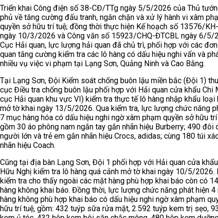
Triển khai Công điện số 38-CĐ/TTg ngày 5/5/2026 của Thủ tướn
phủ về tăng cường đấu tranh, ngăn chặn và xử lý hành vi xâm ph
quyền sở hữu trí tuệ; đồng thời thực hiện Kế hoạch số 13576/K
ngày 10/3/2026 và Công văn số 15923/CHQ-ĐTCBL ngày 6/5/
Cục Hải quan, lực lượng hải quan đã chủ trì, phối hợp với các đơn 
quan tăng cường kiểm tra các lô hàng có dấu hiệu nghi vấn và phá
nhiều vụ việc vi phạm tại Lạng Sơn, Quảng Ninh và Cao Bằng.
Tại Lạng Sơn, Đội Kiểm soát chống buôn lậu miền bắc (Đội 1) th
cục Điều tra chống buôn lậu phối hợp với Hải quan cửa khẩu Chi 
cục Hải quan khu vực VI) kiểm tra thực tế lô hàng nhập khẩu loại
mở tờ khai ngày 13/5/2026. Qua kiểm tra, lực lượng chức năng p
7 mục hàng hóa có dấu hiệu nghi ngờ xâm phạm quyền sở hữu trí 
gồm 30 áo phông nam ngắn tay gắn nhãn hiệu Burberry; 490 đôi 
người lớn và trẻ em gắn nhãn hiệu Crocs, adidas; cùng 180 túi xá
nhãn hiệu Coach.
Cũng tại địa bàn Lạng Sơn, Đội 1 phối hợp với Hải quan cửa khẩu
Hữu Nghị kiểm tra lô hàng quá cảnh mở tờ khai ngày 10/5/2026. 
kiểm tra cho thấy ngoài các mặt hàng phù hợp khai báo còn có 1
hàng không khai báo. Đồng thời, lực lượng chức năng phát hiện 
hàng không phù hợp khai báo có dấu hiệu nghi ngờ xâm phạm qu
hữu trí tuệ, gồm: 432 tuýp sữa rửa mặt, 2.592 tuýp kem trị sẹo, 
kem ủ tóc, 432 hộp kem bôi săn chắc mông, 480 hộp kem dưỡn