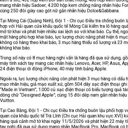
mang nhãn hiệu Sadoer; 4.200 hộp kem chống nắng nhãn hiệu Fo
cùng 250 đôi giày cao gót nữ gắn nhãn hiệu Dolce&Gabbana.
Tại Móng Cái (Quảng Ninh), Đội 1 - Chi cục Điều tra chống buôn l
hợp với Hải quan cửa khẩu quốc tế Móng Cái kiểm tra lô hàng qu
mở tờ khai và phát hiện nhiều sai lệch so với khai báo. Cụ thể, ngo
mặt hàng phù hợp khai báo, lực lượng chức năng phát hiện 6 mục
không có hàng theo khai báo, 3 mục hàng thiếu số lượng và 23 
không khai báo.
Trong số này có 8 mục hàng nghi vấn là hàng đã qua sử dụng, g
máy tính xách tay mang các nhãn hiệu Lenovo, Acer, HP, Asus, App
24 điện thoại di động iPhone; 40 máy tính bảng Apple.
Ngoài ra, lực lượng chức năng còn phát hiện 3 mục hàng có dấu h
mạo nhãn hiệu, giả mạo xuất xứ, gồm 504 dây sạc điện thoại ghi
“Made in Vietnam”; 1.000 củ sạc điện thoại có biểu tượng quả tá
dòng chữ “Designed Apple”; cùng 15 đôi dép nam gắn nhãn hiệu
Vuitton.
Tại Cao Bằng, Đội 1 - Chi cục Điều tra chống buôn lậu phối hợp v
quan cửa khẩu quốc tế Trà Lĩnh (Chi cục Hải quan khu vực XVI) ki
hàng quá cảnh mở tờ khai ngày 11/5/2026 và phát hiện 22 máy t
tay nghi đã qua sử dụng mang nhãn MacBook Pro, MacBook có 