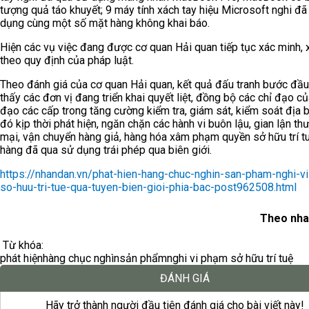
tượng quả táo khuyết; 9 máy tính xách tay hiệu Microsoft nghi đã
dụng cùng một số mặt hàng không khai báo.
Hiện các vụ việc đang được cơ quan Hải quan tiếp tục xác minh, 
theo quy định của pháp luật.
Theo đánh giá của cơ quan Hải quan, kết quả đấu tranh bước đầ
thấy các đơn vị đang triển khai quyết liệt, đồng bộ các chỉ đạo củ
đạo các cấp trong tăng cường kiểm tra, giám sát, kiểm soát địa b
đó kịp thời phát hiện, ngăn chặn các hành vi buôn lậu, gian lận th
mại, vận chuyển hàng giả, hàng hóa xâm phạm quyền sở hữu trí t
hàng đã qua sử dụng trái phép qua biên giới.
https://nhandan.vn/phat-hien-hang-chuc-nghin-san-pham-nghi-v
so-huu-tri-tue-qua-tuyen-bien-gioi-phia-bac-post962508.html
Theo nha
Từ khóa:
phát hiện
hàng chục nghìn
sản phẩm
nghi vi phạm sở hữu trí tuệ
ĐÁNH GIÁ
Hãy trở thành người đầu tiên đánh giá cho bài viết này!