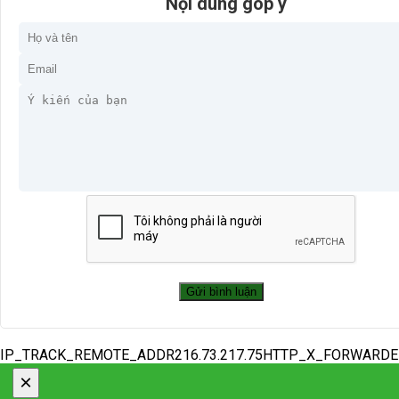
Nội dung góp ý
IP_TRACK_REMOTE_ADDR216.73.217.75HTTP_X_FORWARD
×