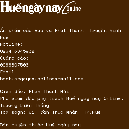
Ấn phẩm của Báo và Phát thanh, Truyền hình
Huế
Hotline:
0234.3845932
Quảng cáo:
0988807506
Email:
baohuengaynayonline@gmail.com
Giám đốc: Phan Thanh Hải
Phó Giám đốc phụ trách Huế ngày nay Online:
Trương Diên Thống
Tòa soạn: 61 Trần Thúc Nhẫn, TP.Huế
Bản quyền thuộc Huế ngày nay