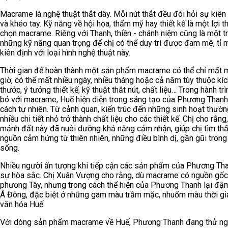
Macrame là nghệ thuật thắt dây. Mỗi nút thắt đều đòi hỏi sự kiên
và khéo tay. Kỹ năng về hội họa, thẩm mỹ hay thiết kế là một lợi th
chọn macrame. Riêng với Thanh, thiền - chánh niệm cũng là một t
những kỹ năng quan trọng để chị có thể duy trì được đam mê, tỉ 
kiên định với loại hình nghệ thuật này.
Thời gian để hoàn thành một sản phẩm macrame có thể chỉ mất m
giờ, có thể mất nhiều ngày, nhiều tháng hoặc cả năm tùy thuộc kí
thước, ý tưởng thiết kế, kỹ thuật thắt nút, chất liệu… Trong hành tr
bó với macrame, Huế hiện diện trong sáng tạo của Phương Than
cách tự nhiên. Từ cảnh quan, kiến trúc đến những sinh hoạt thườn
nhiều chi tiết nhỏ trở thành chất liệu cho các thiết kế. Chị cho rằng
mảnh đất này đã nuôi dưỡng khả năng cảm nhận, giúp chị tìm th
nguồn cảm hứng từ thiên nhiên, những điều bình dị, gần gũi trong
sống.
Nhiều người ấn tượng khi tiếp cận các sản phẩm của Phương Tha
sự hòa sắc. Chị Xuân Vượng cho rằng, dù macrame có nguồn gốc
phương Tây, nhưng trong cách thể hiện của Phương Thanh lại đậ
Á Đông, đặc biệt ở những gam màu trầm mặc, nhuốm màu thời gi
văn hóa Huế.
Với dòng sản phẩm macrame về Huế, Phương Thanh đang thử n