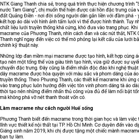
NTK Giang Thanh chia sẻ, trong quá trình thực hiện chương trình 
nước Tam Giang”, chị muốn thể hiện được cái hồn đặc trưng của 
đất Quảng Điền - nơi đời sống người dân gắn liền với đầm phá - 
kết hợp áo dài với hình ảnh tấm lưới vì thế được hình thành. Tuy n
chất liệu lưới truyền thống khá cứng, khó đưa vào trang phục. Khi
macrame của Phương Thanh, nhìn cách đan và các nút thắt, NTK 
Thanh nghĩ ngay đến việc có thể mô phỏng lại kết cấu của lưới b
chính kỹ thuật này.
Những lớp đan mềm mại macrame được tạo hình, kết hợp cùng áo
tạo nên một tổng thể vừa giàu tính tạo hình, vừa giữ được sự uyể
chuyển đặc trưng. Đây cũng là điểm nhấn độc đáo khi nghệ thuật
dây macrame được hòa quyện với màu sắc và phom dáng của áo
truyền thống. Theo Phương Thanh, các thiết kế macrame khi ứng
vào trang phục luôn hướng đến việc tôn vinh phom dáng tà áo dài
thời tạo nên những điểm nhấn thủ công vừa đủ để làm nổi bật tổ
mà không phá vỡ nét thanh thoát vốn có.
Làm macrame như cách người Huế sống
Phương Thanh biết đến macrame trong thời gian học và làm việc 
lĩnh vực thiết kế nội thất tại TP. Hồ Chí Minh. Cơ duyên đến vào d
Giáng sinh năm 2019, khi chị được tặng một chiếc mành macram
bạn tự làm.