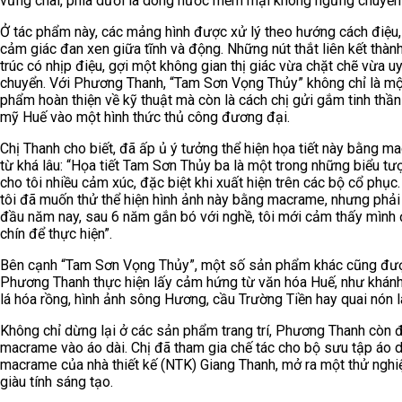
vững chãi, phía dưới là dòng nước mềm mại không ngừng chuyển
Ở tác phẩm này, các mảng hình được xử lý theo hướng cách điệu,
cảm giác đan xen giữa tĩnh và động. Những nút thắt liên kết thàn
trúc có nhịp điệu, gợi một không gian thị giác vừa chặt chẽ vừa u
chuyển. Với Phương Thanh, “Tam Sơn Vọng Thủy” không chỉ là m
phẩm hoàn thiện về kỹ thuật mà còn là cách chị gửi gắm tinh thầ
mỹ Huế vào một hình thức thủ công đương đại.
Chị Thanh cho biết, đã ấp ủ ý tưởng thể hiện họa tiết này bằng m
từ khá lâu: “Họa tiết Tam Sơn Thủy ba là một trong những biểu tư
cho tôi nhiều cảm xúc, đặc biệt khi xuất hiện trên các bộ cổ phục.
tôi đã muốn thử thể hiện hình ảnh này bằng macrame, nhưng phải
đầu năm nay, sau 6 năm gắn bó với nghề, tôi mới cảm thấy mình
chín để thực hiện”.
Bên cạnh “Tam Sơn Vọng Thủy”, một số sản phẩm khác cũng đư
Phương Thanh thực hiện lấy cảm hứng từ văn hóa Huế, như khánh
lá hóa rồng, hình ảnh sông Hương, cầu Trường Tiền hay quai nón 
Không chỉ dừng lại ở các sản phẩm trang trí, Phương Thanh còn 
macrame vào áo dài. Chị đã tham gia chế tác cho bộ sưu tập áo d
macrame của nhà thiết kế (NTK) Giang Thanh, mở ra một thử ngh
giàu tính sáng tạo.