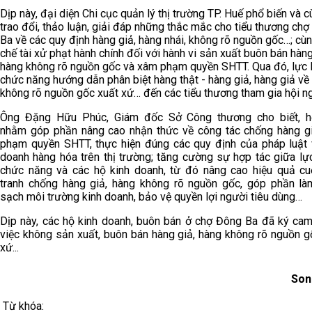
Dịp này, đại diện Chi cục quản lý thị trường TP. Huế phổ biến và 
trao đổi, thảo luận, giải đáp những thắc mắc cho tiểu thương ch
Ba về các quy định hàng giả, hàng nhái, không rõ nguồn gốc…; cù
chế tài xử phạt hành chính đối với hành vi sản xuất buôn bán hàng
hàng không rõ nguồn gốc và xâm phạm quyền SHTT. Qua đó, lực 
chức năng hướng dẫn phân biệt hàng thật - hàng giả, hàng giả về
không rõ nguồn gốc xuất xứ… đến các tiểu thương tham gia hội ng
Ông Đặng Hữu Phúc, Giám đốc Sở Công thương cho biết, h
nhằm góp phần nâng cao nhận thức về công tác chống hàng g
phạm quyền SHTT, thực hiện đúng các quy định của pháp luật 
doanh hàng hóa trên thị trường; tăng cường sự hợp tác giữa lự
chức năng và các hộ kinh doanh, từ đó nâng cao hiệu quả c
tranh chống hàng giả, hàng không rõ nguồn gốc, góp phần là
sạch môi trường kinh doanh, bảo vệ quyền lợi người tiêu dùng…
Dịp này, các hộ kinh doanh, buôn bán ở chợ Đông Ba đã ký cam
việc không sản xuất, buôn bán hàng giả, hàng không rõ nguồn g
xứ...
Son
Từ khóa: