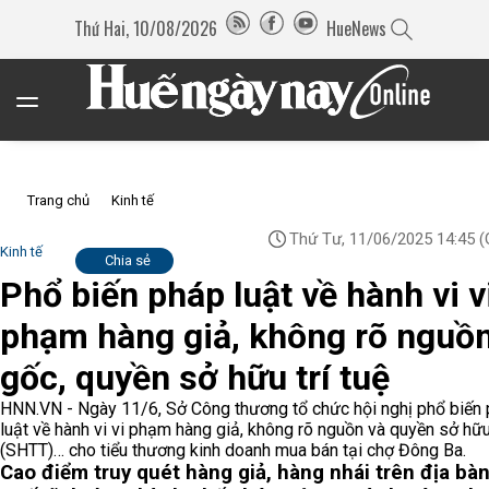
Thứ Hai, 10/08/2026
HueNews
Trang chủ
Kinh tế
Thứ Tư, 11/06/2025 14:45
(
Kinh tế
Chia sẻ
Phổ biến pháp luật về hành vi v
phạm hàng giả, không rõ nguồ
gốc, quyền sở hữu trí tuệ
HNN.VN - Ngày 11/6, Sở Công thương tổ chức hội nghị phổ biến
luật về hành vi vi phạm hàng giả, không rõ nguồn và quyền sở hữu 
(SHTT)… cho tiểu thương kinh doanh mua bán tại chợ Đông Ba.
Cao điểm truy quét hàng giả, hàng nhái trên địa bàn