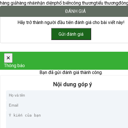
hàng giả
hàng nhái
nhận diện
phổ biến
công thương
tiểu thương
đông
ĐÁNH GIÁ
Hãy trở thành người đầu tiên đánh giá cho bài viết này!
×
Thông báo
Bạn đã gửi đánh giá thành công.
Nội dung góp ý