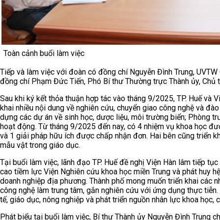
Toàn cảnh buổi làm việc
Tiếp và làm việc với đoàn có đồng chí Nguyễn Đình Trung, UVTW
đồng chí Phạm Đức Tiến, Phó Bí thư Thường trực Thành ủy, Chủ 
Sau khi ký kết thỏa thuận hợp tác vào tháng 9/2025, TP. Huế và 
khai nhiều nội dung về nghiên cứu, chuyển giao công nghệ và đào
dựng các dự án về sinh học, dược liệu, môi trường biển; Phòng 
hoạt động. Từ tháng 9/2025 đến nay, có 4 nhiệm vụ khoa học đượ
và 1 giải pháp hữu ích được chấp nhận đơn. Hai bên cũng triển 
mẫu vật trong giáo dục.
Tại buổi làm việc, lãnh đạo TP. Huế đề nghị Viện Hàn lâm tiếp tụ
cao tiềm lực Viện Nghiên cứu khoa học miền Trung và phát huy hệ
doanh nghiệp địa phương. Thành phố mong muốn triển khai các nhi
công nghệ làm trung tâm, gắn nghiên cứu với ứng dụng thực tiễn. C
tế, giáo dục, nông nghiệp và phát triển nguồn nhân lực khoa học, 
Phát biểu tại buổi làm việc, Bí thư Thành ủy Nguyễn Đình Trung ch