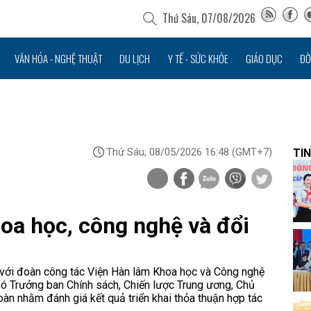
Thứ Sáu, 07/08/2026
VĂN HÓA - NGHỆ THUẬT
DU LỊCH
Y TẾ - SỨC KHỎE
GIÁO DỤC
ĐỜ
Thứ Sáu, 08/05/2026 16:48
(GMT+7)
TIN
hoa học, công nghệ và đổi
 với đoàn công tác Viện Hàn lâm Khoa học và Công nghệ
ó Trưởng ban Chính sách, Chiến lược Trung ương, Chủ
àn nhằm đánh giá kết quả triển khai thỏa thuận hợp tác