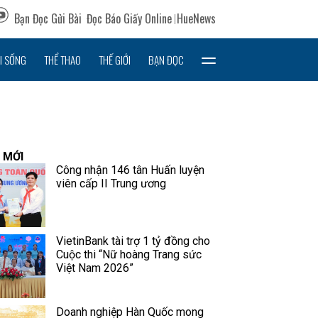
Bạn Đọc Gửi Bài
Đọc Báo Giấy Online
HueNews
I SỐNG
THỂ THAO
THẾ GIỚI
BẠN ĐỌC
 MỚI
Công nhận 146 tân Huấn luyện
viên cấp II Trung ương
VietinBank tài trợ 1 tỷ đồng cho
Cuộc thi “Nữ hoàng Trang sức
Việt Nam 2026”
Doanh nghiệp Hàn Quốc mong