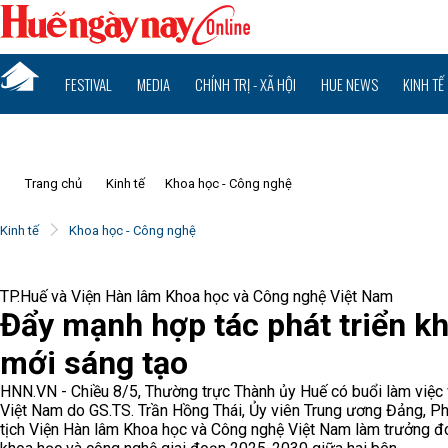
FESTIVAL
MEDIA
CHÍNH TRỊ - XÃ HỘI
HUE NEWS
KINH TẾ
Trang chủ
Kinh tế
Khoa học - Công nghệ
Kinh tế
Khoa học - Công nghệ
TP.Huế và Viện Hàn lâm Khoa học và Công nghệ Việt Nam
Đẩy mạnh hợp tác phát triển k
mới sáng tạo
HNN.VN - Chiều 8/5, Thường trực Thành ủy Huế có buổi làm việc
Việt Nam do GS.TS. Trần Hồng Thái, Ủy viên Trung ương Đảng, Ph
tịch Viện Hàn lâm Khoa học và Công nghệ Việt Nam làm trưởng đo