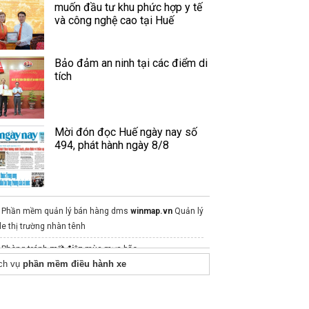
muốn đầu tư khu phức hợp y tế
và công nghệ cao tại Huế
Bảo đảm an ninh tại các điểm di
tích
Mời đón đọc Huế ngày nay số
494, phát hành ngày 8/8
Phần mềm quản lý bán hàng dms
winmap.vn
Quản lý
le thị trường nhàn tênh
Phòng tránh
mất điện
mùa mưa bão
ch vụ
phần mềm điều hành xe
máy in thăng hoa
thiết bị an ninh chống trộm