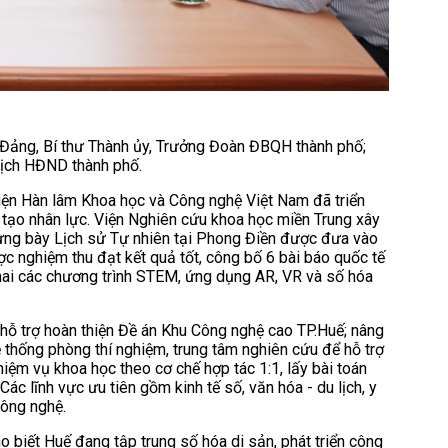
 Đảng, Bí thư Thành ủy, Trưởng Đoàn ĐBQH thành phố;
tịch HĐND thành phố.
Viện Hàn lâm Khoa học và Công nghệ Việt Nam đã triển
 tạo nhân lực. Viện Nghiên cứu khoa học miền Trung xây
trưng bày Lịch sử Tự nhiên tại Phong Điền được đưa vào
c nghiệm thu đạt kết quả tốt, công bố 6 bài báo quốc tế
khai các chương trình STEM, ứng dụng AR, VR và số hóa
c hỗ trợ hoàn thiện Đề án Khu Công nghệ cao TP.Huế; nâng
 thống phòng thí nghiệm, trung tâm nghiên cứu để hỗ trợ
ệm vụ khoa học theo cơ chế hợp tác 1:1, lấy bài toán
ác lĩnh vực ưu tiên gồm kinh tế số, văn hóa - du lịch, y
công nghệ.
o biết Huế đang tập trung số hóa di sản, phát triển công