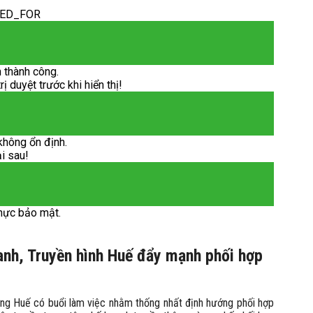
DED_FOR
 thành công.
 duyệt trước khi hiển thị!
không ổn định.
ại sau!
hực bảo mật.
anh, Truyền hình Huế đẩy mạnh phối hợp
ơng Huế có buổi làm việc nhằm thống nhất định hướng phối hợp