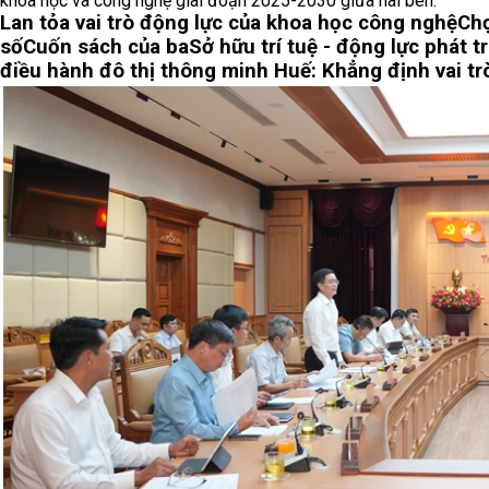
khoa học và công nghệ giai đoạn 2025-2030 giữa hai bên.
Lan tỏa vai trò động lực của khoa học công nghệ
Chọ
số
Cuốn sách của ba
Sở hữu trí tuệ - động lực phát tr
điều hành đô thị thông minh Huế: Khẳng định vai tr