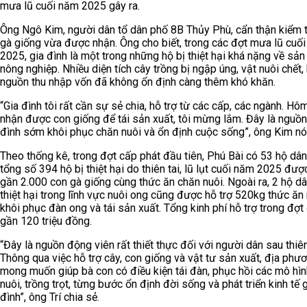
mưa lũ cuối năm 2025 gây ra.
Ông Ngô Kim, người dân tổ dân phố 8B Thủy Phù, cẩn thận kiểm 
gà giống vừa được nhận. Ông cho biết, trong các đợt mưa lũ cuố
2025, gia đình là một trong những hộ bị thiệt hại khá nặng về sản
nông nghiệp. Nhiều diện tích cây trồng bị ngập úng, vật nuôi chết,
nguồn thu nhập vốn đã không ổn định càng thêm khó khăn.
“Gia đình tôi rất cần sự sẻ chia, hỗ trợ từ các cấp, các ngành. Hô
nhận được con giống để tái sản xuất, tôi mừng lắm. Đây là nguồn
đình sớm khôi phục chăn nuôi và ổn định cuộc sống”, ông Kim nói
Theo thống kê, trong đợt cấp phát đầu tiên, Phú Bài có 53 hộ dân
tổng số 394 hộ bị thiệt hại do thiên tai, lũ lụt cuối năm 2025 đượ
gần 2.000 con gà giống cùng thức ăn chăn nuôi. Ngoài ra, 2 hộ dâ
thiệt hại trong lĩnh vực nuôi ong cũng được hỗ trợ 520kg thức ă
khôi phục đàn ong và tái sản xuất. Tổng kinh phí hỗ trợ trong đợt
gần 120 triệu đồng.
“Đây là nguồn động viên rất thiết thực đối với người dân sau thiên
Thông qua việc hỗ trợ cây, con giống và vật tư sản xuất, địa phư
mong muốn giúp bà con có điều kiện tái đàn, phục hồi các mô hì
nuôi, trồng trọt, từng bước ổn định đời sống và phát triển kinh tế 
đình”, ông Trí chia sẻ.