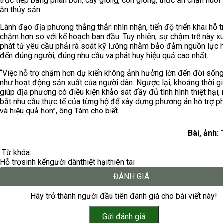
trực tiếp bằng phân bón, cây giống, con giống, thức ăn chăn nuôi
ăn thủy sản.
Lãnh đạo địa phương thẳng thắn nhìn nhận, tiến độ triển khai hỗ t
chậm hơn so với kế hoạch ban đầu. Tuy nhiên, sự chậm trễ này x
phát từ yêu cầu phải rà soát kỹ lưỡng nhằm bảo đảm nguồn lực h
đến đúng người, đúng nhu cầu và phát huy hiệu quả cao nhất.
“Việc hỗ trợ chậm hơn dự kiến không ảnh hưởng lớn đến đời sốn
như hoạt động sản xuất của người dân. Ngược lại, khoảng thời g
giúp địa phương có điều kiện khảo sát đầy đủ tình hình thiệt hại,
bắt nhu cầu thực tế của từng hộ để xây dựng phương án hỗ trợ p
và hiệu quả hơn”, ông Tám cho biết.
Bài, ảnh: 
Từ khóa:
Hỗ trợ
sinh kế
người dân
thiệt hại
thiên tai
ĐÁNH GIÁ
Hãy trở thành người đầu tiên đánh giá cho bài viết này!