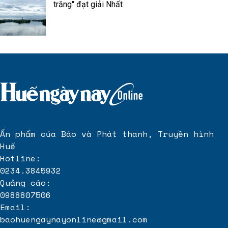
trăng" đạt giải Nhất
Ấn phẩm của Báo và Phát thanh, Truyền hình
Huế
Hotline:
0234.3845932
Quảng cáo:
0988807506
Email:
baohuengaynayonline@gmail.com