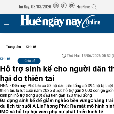
Thứ Bảy, 08/08/2026
HueNews
Trang chủ
Kinh tế
Thứ Hai, 15/06/2026 05:52
(
Kinh tế
Chia sẻ
Hỗ trợ sinh kế cho người dân th
hại do thiên tai
HNN - Đến nay, Phú bài có 53 hộ dân trên tổng số 394 hộ bị thiệt
thiên tai, lũ lụt cuối năm 2025 được hỗ trợ gần 2.000 con gà giố
kinh phí hỗ trợ trong đợt đầu tiên gần 120 triệu đồng.
Đa dạng sinh kế để giảm nghèo bền vững
Chàng trai
du lịch từ suối A Lin
Phong Phú: Ra mắt mô hình sin
IMO và hỗ trợ hội viên phụ nữ phát triển kinh tế