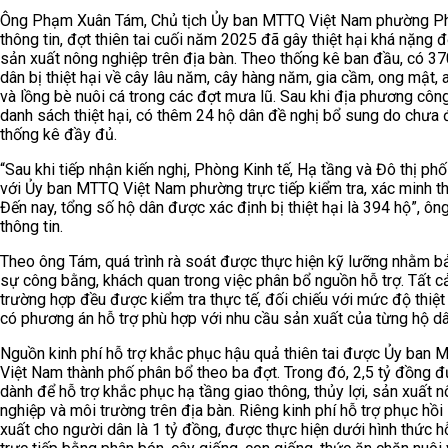
Ông Phạm Xuân Tám, Chủ tịch Ủy ban MTTQ Việt Nam phường Ph
thông tin, đợt thiên tai cuối năm 2025 đã gây thiệt hại khá nặng đ
sản xuất nông nghiệp trên địa bàn. Theo thống kê ban đầu, có 37
dân bị thiệt hại về cây lâu năm, cây hàng năm, gia cầm, ong mật, 
và lồng bè nuôi cá trong các đợt mưa lũ. Sau khi địa phương công
danh sách thiệt hại, có thêm 24 hộ dân đề nghị bổ sung do chưa
thống kê đầy đủ.
“Sau khi tiếp nhận kiến nghị, Phòng Kinh tế, Hạ tầng và Đô thị phố
với Ủy ban MTTQ Việt Nam phường trực tiếp kiểm tra, xác minh th
Đến nay, tổng số hộ dân được xác định bị thiệt hại là 394 hộ”, ô
thông tin.
Theo ông Tám, quá trình rà soát được thực hiện kỹ lưỡng nhằm 
sự công bằng, khách quan trong việc phân bổ nguồn hỗ trợ. Tất c
trường hợp đều được kiểm tra thực tế, đối chiếu với mức độ thiệt
có phương án hỗ trợ phù hợp với nhu cầu sản xuất của từng hộ dâ
Nguồn kinh phí hỗ trợ khắc phục hậu quả thiên tai được Ủy ban
Việt Nam thành phố phân bổ theo ba đợt. Trong đó, 2,5 tỷ đồng 
dành để hỗ trợ khắc phục hạ tầng giao thông, thủy lợi, sản xuất 
nghiệp và môi trường trên địa bàn. Riêng kinh phí hỗ trợ phục hồi
xuất cho người dân là 1 tỷ đồng, được thực hiện dưới hình thức h