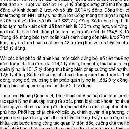
hóa đơn 271 lượt với số tiền 141,4 tỷ đồng; cưỡng chế thu hồi gi
đăng ký kinh doanh 2 lượt với số tiền 0,014 tỷ đồng. Đồng thời, 
khai thông tin NNT chây ỳ nợ thuế lên Cổng thông tin điện tử ngàn
5.206 lượt với tổng số tiền là 1.389,7 tỷ đồng. Số trường hợp bị 
báo tạm hoãn xuất cảnh đã ban hành là 320 trường hợp, với tổng 
nợ thuế đã ban hành thông báo tạm hoãn xuất cảnh là 134,8 tỷ đồ
Trong đó, thông báo tạm hoãn xuất cảnh đang còn hiệu lực 278 t
hợp; hủy bỏ tạm hoãn xuất cảnh 42 trường hợp với số tiền thu đư
24,2 tỷ đồng.
Với các biện pháp đã triển khai một cách đồng bộ, số tiền thuế n
năm trước đã thu được là 114,4 tỷ đồng, trong đó, thu bằng biện
quản lý nợ là 101,7 tỷ đồng; thu bằng biện pháp cưỡng chế nợ thu
12,6 tỷ đồng. Số tiền thuế nợ phát sinh trong năm thu được là 1.6
đồng, trong đó, thu bằng biện pháp quản lý nợ là 1.662,3 tỷ đồng;
bằng biện pháp cưỡng chế nợ thuế 2,9 tỷ đồng.
Theo ông Hoàng Quốc Việt, Thuế thành phố sẽ tiếp tục tăng cườ
tác quản lý nợ thuế, tập trung rà soát, phân loại các khoản nợ thuế
tích nguyên nhân của từng đối tượng nợ để có giải pháp đôn đốc
phù hợp. Phối hợp chặt chẽ với cấp ủy, chính quyền địa phương, 
ngành liên quan trong việc thu hồi tiền thuế nợ. Đẩy mạnh điện tử
khâu, các bước trong công tác quản lý, đôn đốc, cưỡng chế thu hồ
thuế; phối hợp chặt chẽ với chính quyền địa phương và các ban n