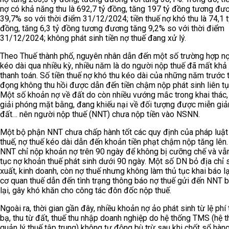
nợ có khả năng thu là 692,7 tỷ đồng, tăng 197 tỷ đồng tương đư
39,7% so với thời điểm 31/12/2024; tiền thuế nợ khó thu là 74,1 
đồng, tăng 6,3 tỷ đồng tương đương tăng 9,2% so với thời điểm
31/12/2024; không phát sinh tiền nợ thuế đang xử lý.
Theo Thuế thành phố, nguyên nhân dẫn đến một số trường hợp nợ
kéo dài qua nhiều kỳ, nhiều năm là do người nộp thuế đã mất khả
thanh toán. Số tiền thuế nợ khó thu kéo dài của những năm trước 
đọng không thu hồi được dẫn đến tiền chậm nộp phát sinh liên tụ
Một số khoản nợ về đất do còn nhiều vướng mắc trong khai thác,
giải phóng mặt bằng, đang khiếu nại về đối tượng được miễn giả
đất… nên người nộp thuế (NNT) chưa nộp tiền vào NSNN.
Một bộ phận NNT chưa chấp hành tốt các quy định của pháp luật
thuế, nợ thuế kéo dài dẫn đến khoản tiền phạt chậm nộp tăng lên.
NNT chỉ nộp khoản nợ trên 90 ngày để không bị cưỡng chế và vẫn
tục nợ khoản thuế phát sinh dưới 90 ngày. Một số DN bỏ địa chỉ 
xuất, kinh doanh, còn nợ thuế nhưng không làm thủ tục khai báo l
cơ quan thuế dẫn đến tình trạng thông báo nợ thuế gửi đến NNT bị
lại, gây khó khăn cho công tác đôn đốc nộp thuế.
Ngoài ra, thời gian gần đây, nhiều khoản nợ ảo phát sinh từ lệ phí
bạ, thu từ đất, thuế thu nhập doanh nghiệp do hệ thống TMS (hệ 
quản lý thuế tập trung) không tự động bù trừ sau khi chốt sổ hàng