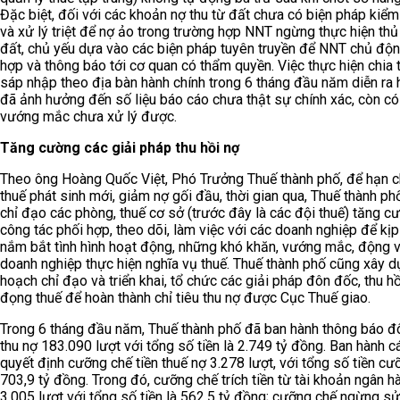
Đặc biệt, đối với các khoản nợ thu từ đất chưa có biện pháp kiểm
và xử lý triệt để nợ ảo trong trường hợp NNT ngừng thực hiện thủ
đất, chủ yếu dựa vào các biện pháp tuyên truyền để NNT chủ độn
hợp và thông báo tới cơ quan có thẩm quyền. Việc thực hiện chia 
sáp nhập theo địa bàn hành chính trong 6 tháng đầu năm diễn ra h
đã ảnh hưởng đến số liệu báo cáo chưa thật sự chính xác, còn có
vướng mắc chưa xử lý được.
Tăng cường các giải pháp thu hồi nợ
Theo ông Hoàng Quốc Việt, Phó Trưởng Thuế thành phố, để hạn c
thuế phát sinh mới, giảm nợ gối đầu, thời gian qua, Thuế thành ph
chỉ đạo các phòng, thuế cơ sở (trước đây là các đội thuế) tăng c
công tác phối hợp, theo dõi, làm việc với các doanh nghiệp để kịp
nắm bắt tình hình hoạt động, những khó khăn, vướng mắc, động 
doanh nghiệp thực hiện nghĩa vụ thuế. Thuế thành phố cũng xây 
hoạch chỉ đạo và triển khai, tổ chức các giải pháp đôn đốc, thu hồ
đọng thuế để hoàn thành chỉ tiêu thu nợ được Cục Thuế giao.
Trong 6 tháng đầu năm, Thuế thành phố đã ban hành thông báo đ
thu nợ 183.090 lượt với tổng số tiền là 2.749 tỷ đồng. Ban hành c
quyết định cưỡng chế tiền thuế nợ 3.278 lượt, với tổng số tiền cư
703,9 tỷ đồng. Trong đó, cưỡng chế trích tiền từ tài khoản ngân h
3.005 lượt với tổng số tiền là 562,5 tỷ đồng; cưỡng chế ngừng s