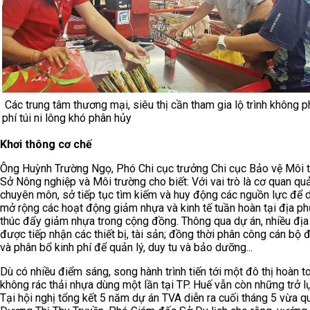
Các trung tâm thương mại, siêu thị cần tham gia lộ trình không p
phí túi ni lông khó phân hủy
Khơi thông cơ chế
Ông Huỳnh Trường Ngọ, Phó Chi cục trưởng Chi cục Bảo vệ Môi t
Sở Nông nghiệp và Môi trường cho biết: Với vai trò là cơ quan quả
chuyên môn, sở tiếp tục tìm kiếm và huy động các nguồn lực để du
mở rộng các hoạt động giảm nhựa và kinh tế tuần hoàn tại địa p
thúc đẩy giảm nhựa trong cộng đồng. Thông qua dự án, nhiều đị
được tiếp nhận các thiết bị, tài sản; đồng thời phân công cán bộ 
và phân bổ kinh phí để quản lý, duy tu và bảo dưỡng...
Dù có nhiều điểm sáng, song hành trình tiến tới một đô thị hoàn t
không rác thải nhựa dùng một lần tại TP. Huế vẫn còn những trở lự
Tại hội nghị tổng kết 5 năm dự án TVA diễn ra cuối tháng 5 vừa q