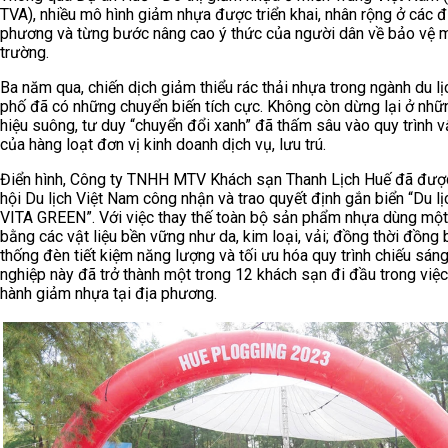
TVA), nhiều mô hình giảm nhựa được triển khai, nhân rộng ở các đ
phương và từng bước nâng cao ý thức của người dân về bảo vệ 
trường.
Ba năm qua, chiến dịch giảm thiểu rác thải nhựa trong ngành du lị
phố đã có những chuyển biến tích cực. Không còn dừng lại ở nhữ
hiệu suông, tư duy “chuyển đổi xanh” đã thấm sâu vào quy trình 
của hàng loạt đơn vị kinh doanh dịch vụ, lưu trú.
Điển hình, Công ty TNHH MTV Khách sạn Thanh Lịch Huế đã đượ
hội Du lịch Việt Nam công nhận và trao quyết định gắn biển “Du l
VITA GREEN”. Với việc thay thế toàn bộ sản phẩm nhựa dùng một
bằng các vật liệu bền vững như da, kim loại, vải; đồng thời đồng 
thống đèn tiết kiệm năng lượng và tối ưu hóa quy trình chiếu sán
nghiệp này đã trở thành một trong 12 khách sạn đi đầu trong việc
hành giảm nhựa tại địa phương.