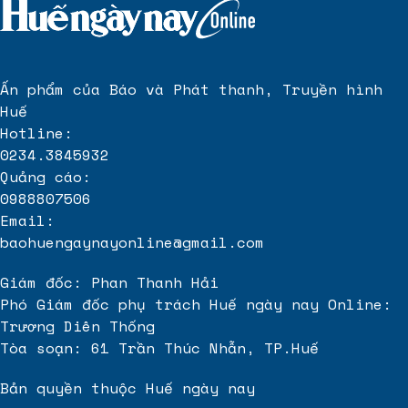
Ấn phẩm của Báo và Phát thanh, Truyền hình
Huế
Hotline:
0234.3845932
Quảng cáo:
0988807506
Email:
baohuengaynayonline@gmail.com
Giám đốc: Phan Thanh Hải
Phó Giám đốc phụ trách Huế ngày nay Online:
Trương Diên Thống
Tòa soạn: 61 Trần Thúc Nhẫn, TP.Huế
Bản quyền thuộc Huế ngày nay