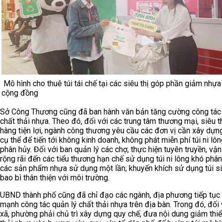
Mô hình cho thuê túi tái chế tại các siêu thị góp phần giảm nhựa
cộng đồng
Sở Công Thương cũng đã ban hành văn bản tăng cường công tác 
chất thải nhựa. Theo đó, đối với các trung tâm thương mại, siêu t
hàng tiện lợi, ngành công thương yêu cầu các đơn vị cần xây dựng 
cụ thể để tiến tới không kinh doanh, không phát miễn phí túi ni lô
phân hủy. Đối với ban quản lý các chợ, thực hiện tuyên truyền, vậ
rộng rãi đến các tiểu thương hạn chế sử dụng túi ni lông khó phâ
các sản phẩm nhựa sử dụng một lần; khuyến khích sử dụng túi si
bao bì thân thiện với môi trường.
UBND thành phố cũng đã chỉ đạo các ngành, địa phương tiếp tục
mạnh công tác quản lý chất thải nhựa trên địa bàn. Trong đó, đối 
xã, phường phải chủ trì xây dựng quy chế, đưa nội dung giảm thiể