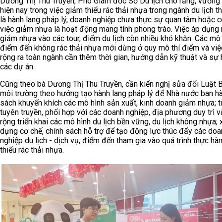
Dương Thị Thu Truyền, Phó Giám đốc Sở Du lịch cho rằng, vướn
hiện nay trong việc giảm thiểu rác thải nhựa trong ngành du lịch t
là hành lang pháp lý, doanh nghiệp chưa thực sự quan tâm hoặc 
việc giảm nhựa là hoạt động mang tính phong trào. Việc áp dụng
giảm nhựa vào các tour, điểm du lịch còn nhiều khó khăn. Các mô
điểm đến không rác thải nhựa mới dừng ở quy mô thí điểm và việ
rộng ra toàn ngành cần thêm thời gian, hướng dẫn kỹ thuật và sự 
các dự án.
Cũng theo bà Dương Thị Thu Truyền, cần kiến nghị sửa đổi Luật 
môi trường theo hướng tạo hành lang pháp lý để Nhà nước ban h
sách khuyến khích các mô hình sản xuất, kinh doanh giảm nhựa; t
tuyên truyền, phối hợp với các doanh nghiệp, địa phương duy trì 
rộng triển khai các mô hình du lịch bền vững, du lịch không nhựa; 
dựng cơ chế, chính sách hỗ trợ để tạo động lực thúc đẩy các doa
nghiệp du lịch - dịch vụ, điểm đến tham gia vào quá trình thực hà
thiểu rác thải nhựa.