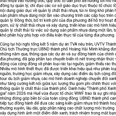
thải nhựa vào hương ước, quy ước tổ dân phố để hướng tới mô h
đồng tự quản lý; chỉ đạo các cơ sở giáo dục trực thuộc tổ chức 
nội dung giáo dục về quản lý chất thải nhựa, túi ni lông khó phân 
sản phẩm nhựa dùng một lần vào chương trình các cấp học trên 
quản lý. Đồng thời, bố trí kinh phí của địa phương để hỗ trợ hoạt 
gom, xử lý chất thải nhựa và xây dựng, triển khai các mô hình hiệ
quản lý chất thải từ việc sử dụng sản phẩm nhựa dùng một lần, tú
khó phân hủy phù hợp với điều kiện thực tế của từng địa phương.
Cũng tại hội nghị tổng kết 5 năm dự án TVA nêu trên, UVTV Thành
Chủ tịch Thường trực UBND thành phố Hoàng Hải Minh khẳng địn
những năm qua, thông qua các dự án và sự đồng hành của chính
địa phương, đã góp phần tạo chuyển biến rõ nét trong nhận thức 
động của cộng đồng về phân loại rác tại nguồn, giảm thiểu rác th
Nhiều mô hình thiết thực đã được triển khai hiệu quả như phân loại
nguồn, trường học giảm nhựa, xây dựng các điểm du lịch cộng đồ
tour du lịch giảm nhựa, các mô hình doanh nghiệp chuyển đổi xa
như tăng cường kết nối giữa lực lượng thu gom phi chính thức với
thống quản lý chất thải của thành phố. Danh hiệu “Thành phố Xan
gia” năm 2026 mà Huế vừa được tổ chức WWF trao là sự ghi nhậ
những đóng góp bền bỉ của toàn cộng đồng. UBND thành phố cam
tiếp tục đồng hành để đưa các sáng kiến giảm nhựa trở thành ho
thường xuyên, lâu dài, góp phần nâng cao chất lượng môi trường
xây dựng hình ảnh một điểm đến xanh, trách nhiệm trong mắt bạ