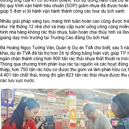
hưởng ứng của 41 cơ sở kinh doanh. Với sự đồng hành của Dự á
Bộ quy trình vận hành tiêu chuẩn (SOP) giảm nhựa đã được hoàn 
giúp 5 đơn vị lữ hành vận hành thành công các tour du lịch xanh.
Nhiều giải pháp sáng tạo, mang tính tuần hoàn cao cũng được tri
như: Hệ thống 12 nhà chờ và máy cấp nước uống công cộng miễn
hình nhà hàng không rác thải nhựa, tuần hoàn chai thủy tinh và lồ
giảng dạy môi trường tại Trường Cao đẳng Du lịch Huế.
Bà Hoàng Ngọc Tường Vân, Quản lý Dự án TVA cho biết, sau 5 nă
khai, dự án TVA đã tài trợ hơn 26 tỷ đồng bằng hiện vật, giúp TP.
ngăn chặn thành công hơn 900 tấn rác thải nhựa thất thoát ra môi
Thông qua chương trình phân loại rác tại nguồn và các hoạt động
thiệp, hơn 750 tấn rác hữu cơ được thu gom và làm phân hữu cơ; 
4.401 tấn chất thải, trong đó gần 823 tấn rác thải nhựa được thu
các lưu vực nước.