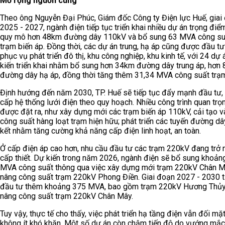
Mở rộng nguồn cung
Theo ông Nguyễn Đại Phúc, Giám đốc Công ty Điện lực Huế, giai
2025 - 2027, ngành điện tiếp tục triển khai nhiều dự án trọng điể
quy mô hơn 48km đường dây 110kV và bổ sung 63 MVA công su
trạm biến áp. Đồng thời, các dự án trung, hạ áp cũng được đầu t
phục vụ phát triển đô thị, khu công nghiệp, khu kinh tế, với 24 dự
kiến triển khai nhằm bổ sung hơn 34km đường dây trung áp, hơn
đường dây hạ áp, đồng thời tăng thêm 31,34 MVA công suất trạ
Định hướng đến năm 2030, TP. Huế sẽ tiếp tục đẩy mạnh đầu tư,
cấp hệ thống lưới điện theo quy hoạch. Nhiều công trình quan trọ
được đặt ra, như xây dựng mới các trạm biến áp 110kV, cải tạo v
công suất hàng loạt trạm hiện hữu; phát triển các tuyến đường dâ
kết nhằm tăng cường khả năng cấp điện linh hoạt, an toàn.
Ở cấp điện áp cao hơn, nhu cầu đầu tư các trạm 220kV đang trở 
cấp thiết. Dự kiến trong năm 2026, ngành điện sẽ bổ sung khoản
MVA công suất thông qua việc xây dựng mới trạm 220kV Chân M
nâng công suất trạm 220kV Phong Điền. Giai đoạn 2027 - 2030 t
đầu tư thêm khoảng 375 MVA, bao gồm trạm 220kV Hương Thủy
nâng công suất trạm 220kV Chân Mây.
Tuy vậy, thực tế cho thấy, việc phát triển hạ tầng điện vẫn đối mặt
không ít khó khăn. Một số dự án còn chậm tiến độ do vướng mắc