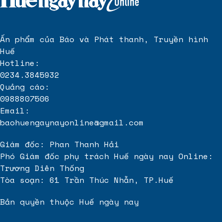
Dự án Bcons Tam Hiệp
Biên hòa
Chi tiết về
backcom icmarkets là gì
và cách tối ưu lợi nhuận
Cập nhật
xổ số đài an giang
mới nhất hàng tuần không sót giải nào
Ấn phẩm của Báo và Phát thanh, Truyền hình
Huế
Thi công
Giấy dán tường Hàn Quốc
Hà Nội
Hotline:
Film điện dán kính
0234.3845932
Quảng cáo:
vinhomes green paradise cần giờ
0988807506
Thông tin
Maison Privée CapitaLand
Ciputra
Email:
baohuengaynayonline@gmail.com
Giám đốc: Phan Thanh Hải
Phó Giám đốc phụ trách Huế ngày nay Online:
Trương Diên Thống
Tòa soạn: 61 Trần Thúc Nhẫn, TP.Huế
Bản quyền thuộc Huế ngày nay