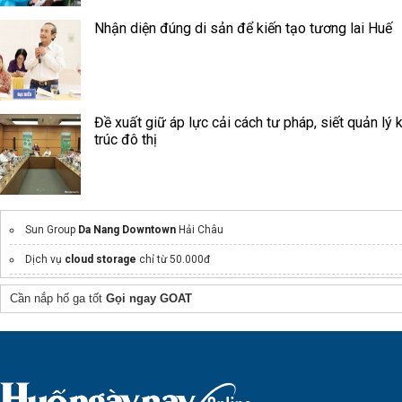
Nhận diện đúng di sản để kiến tạo tương lai Huế
Đề xuất giữ áp lực cải cách tư pháp, siết quản lý 
trúc đô thị
Sun Group
Da Nang Downtown
Hải Châu
Dịch vụ
cloud storage
chỉ từ 50.000đ
D'.Diamant Bleu
ddiamant-bleu.com.vn
Cần nắp hố ga tốt
Gọi ngay GOAT
Báo giá
kính điện
thông minh
chung cư bcons
Giá cửa kính cường lực