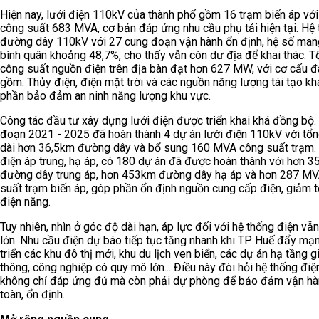
Hiện nay, lưới điện 110kV của thành phố gồm 16 trạm biến áp với
công suất 683 MVA, cơ bản đáp ứng nhu cầu phụ tải hiện tại. Hệ
đường dây 110kV với 27 cung đoạn vận hành ổn định, hệ số mang
bình quân khoảng 48,7%, cho thấy vẫn còn dư địa để khai thác. T
công suất nguồn điện trên địa bàn đạt hơn 627 MW, với cơ cấu 
gồm: Thủy điện, điện mặt trời và các nguồn năng lượng tái tạo kh
phần bảo đảm an ninh năng lượng khu vực.
Công tác đầu tư xây dựng lưới điện được triển khai khá đồng bộ. 
đoạn 2021 - 2025 đã hoàn thành 4 dự án lưới điện 110kV với tổn
dài hơn 36,5km đường dây và bổ sung 160 MVA công suất trạm.
điện áp trung, hạ áp, có 180 dự án đã được hoàn thành với hơn 
đường dây trung áp, hơn 453km đường dây hạ áp và hơn 287 M
suất trạm biến áp, góp phần ổn định nguồn cung cấp điện, giảm t
điện năng.
Tuy nhiên, nhìn ở góc độ dài hạn, áp lực đối với hệ thống điện vẫ
lớn. Nhu cầu điện dự báo tiếp tục tăng nhanh khi TP. Huế đẩy mạ
triển các khu đô thị mới, khu du lịch ven biển, các dự án hạ tầng g
thông, công nghiệp có quy mô lớn... Điều này đòi hỏi hệ thống điệ
không chỉ đáp ứng đủ mà còn phải dự phòng để bảo đảm vận hà
toàn, ổn định.