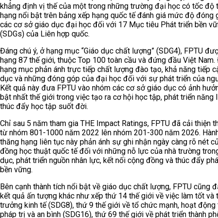
khẳng định vị thế của một trong những trường đại học có tốc độ 
hạng nổi bật trên bảng xếp hạng quốc tế đánh giá mức độ đóng 
các cơ sở giáo dục đại học đối với 17 Mục tiêu Phát triển bền v
(SDGs) của Liên hợp quốc.
Đáng chú ý, ở hạng mục “Giáo dục chất lượng” (SDG4), FPTU đư
hạng 87 thế giới, thuộc Top 100 toàn cầu và đứng đầu Việt Nam. 
hạng mục phản ánh trực tiếp chất lượng đào tạo, khả năng tiếp c
dục và những đóng góp của đại học đối với sự phát triển của ngư
Kết quả này đưa FPTU vào nhóm các cơ sở giáo dục có ảnh hưởn
bật nhất thế giới trong việc tạo ra cơ hội học tập, phát triển năng 
thúc đẩy học tập suốt đời.
Chỉ sau 5 năm tham gia THE Impact Ratings, FPTU đã cải thiện t
từ nhóm 801-1000 năm 2022 lên nhóm 201-300 năm 2026. Hành 
thăng hạng liên tục này phản ánh sự ghi nhận ngày càng rõ nét c
đồng học thuật quốc tế đối với những nỗ lực của nhà trường tron
dục, phát triển nguồn nhân lực, kết nối cộng đồng và thúc đẩy phát
bền vững.
Bên cạnh thành tích nổi bật về giáo dục chất lượng, FPTU cũng đ
kết quả ấn tượng khác như xếp thứ 14 thế giới về việc làm tốt và 
trưởng kinh tế (SDG8), thứ 9 thế giới về tổ chức mạnh, hoạt động
pháp trị và an bình (SDG16), thứ 69 thế giới về phát triển thành ph