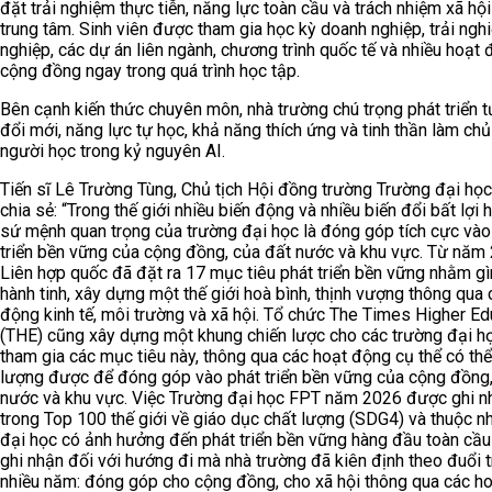
đặt trải nghiệm thực tiễn, năng lực toàn cầu và trách nhiệm xã hộ
trung tâm. Sinh viên được tham gia học kỳ doanh nghiệp, trải ngh
nghiệp, các dự án liên ngành, chương trình quốc tế và nhiều hoạt
cộng đồng ngay trong quá trình học tập.
Bên cạnh kiến thức chuyên môn, nhà trường chú trọng phát triển t
đổi mới, năng lực tự học, khả năng thích ứng và tinh thần làm ch
người học trong kỷ nguyên AI.
Tiến sĩ Lê Trường Tùng, Chủ tịch Hội đồng trường Trường đại họ
chia sẻ: “Trong thế giới nhiều biến động và nhiều biến đổi bất lợi h
sứ mệnh quan trọng của trường đại học là đóng góp tích cực vào
triển bền vững của cộng đồng, của đất nước và khu vực. Từ năm
Liên hợp quốc đã đặt ra 17 mục tiêu phát triển bền vững nhằm gì
hành tinh, xây dựng một thế giới hoà bình, thịnh vượng thông qua 
động kinh tế, môi trường và xã hội. Tổ chức The Times Higher Ed
(THE) cũng xây dựng một khung chiến lược cho các trường đại h
tham gia các mục tiêu này, thông qua các hoạt động cụ thể có thể
lượng được để đóng góp vào phát triển bền vững của cộng đồng,
nước và khu vực. Việc Trường đại học FPT năm 2026 được ghi n
trong Top 100 thế giới về giáo dục chất lượng (SDG4) và thuộc 
đại học có ảnh hưởng đến phát triển bền vững hàng đầu toàn cầu
ghi nhận đối với hướng đi mà nhà trường đã kiên định theo đuổi 
nhiều năm: đóng góp cho cộng đồng, cho xã hội thông qua các h