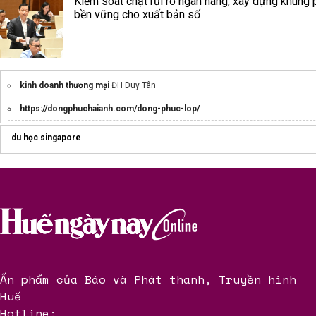
Kiểm soát chặt rủi ro ngân hàng, xây dựng khung 
bền vững cho xuất bản số
kinh doanh thương mại
ĐH Duy Tân
https://dongphuchaianh.com/dong-phuc-lop/
du học singapore
Ấn phẩm của Báo và Phát thanh, Truyền hình
Huế
Hotline: