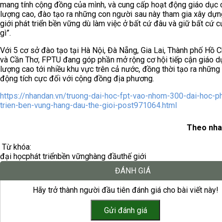
mang tính cộng đồng của mình, và cung cấp hoạt động giáo dục 
lượng cao, đào tạo ra những con người sau này tham gia xây dựn
giới phát triển bền vững dù làm việc ở bất cứ đâu và giữ bất cứ c
gì”.
Với 5 cơ sở đào tạo tại Hà Nội, Đà Nẵng, Gia Lai, Thành phố Hồ C
và Cần Thơ, FPTU đang góp phần mở rộng cơ hội tiếp cận giáo d
lượng cao tới nhiều khu vực trên cả nước, đồng thời tạo ra những
động tích cực đối với cộng đồng địa phương.
https://nhandan.vn/truong-dai-hoc-fpt-vao-nhom-300-dai-hoc-ph
trien-ben-vung-hang-dau-the-gioi-post971064.html
Theo nha
Từ khóa:
đại học
phát triển
bền vững
hàng đầu
thế giới
ĐÁNH GIÁ
Hãy trở thành người đầu tiên đánh giá cho bài viết này!