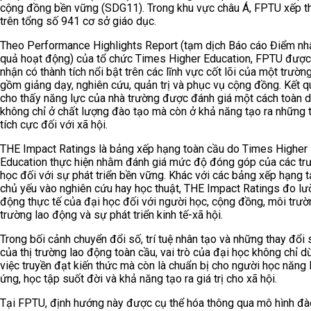
cộng đồng bền vững (SDG11). Trong khu vực châu Á, FPTU xếp t
trên tổng số 941 cơ sở giáo dục.
Theo Performance Highlights Report (tạm dịch Báo cáo Điểm nh
quả hoạt động) của tổ chức Times Higher Education, FPTU được
nhận có thành tích nổi bật trên các lĩnh vực cốt lõi của một trườn
gồm giảng dạy, nghiên cứu, quản trị và phục vụ cộng đồng. Kết q
cho thấy năng lực của nhà trường được đánh giá một cách toàn d
không chỉ ở chất lượng đào tạo mà còn ở khả năng tạo ra những 
tích cực đối với xã hội.
THE Impact Ratings là bảng xếp hạng toàn cầu do Times Higher
Education thực hiện nhằm đánh giá mức độ đóng góp của các tr
học đối với sự phát triển bền vững. Khác với các bảng xếp hạng t
chủ yếu vào nghiên cứu hay học thuật, THE Impact Ratings đo lư
động thực tế của đại học đối với người học, cộng đồng, môi trườn
trường lao động và sự phát triển kinh tế-xã hội.
Trong bối cảnh chuyển đổi số, trí tuệ nhân tạo và những thay đổi
của thị trường lao động toàn cầu, vai trò của đại học không chỉ d
việc truyền đạt kiến thức mà còn là chuẩn bị cho người học năng 
ứng, học tập suốt đời và khả năng tạo ra giá trị cho xã hội.
Tại FPTU, định hướng này được cụ thể hóa thông qua mô hình đà