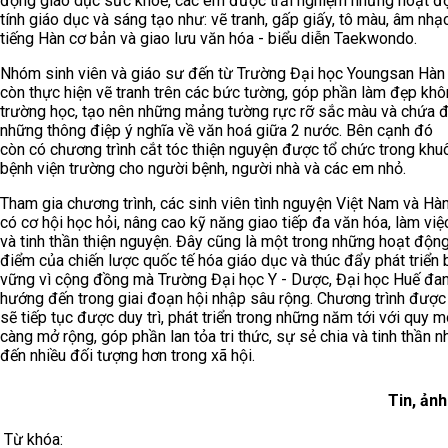
động giáo dục sức khoẻ, các em được trải nghiệm những hoạt đ
tính giáo dục và sáng tạo như: vẽ tranh, gấp giấy, tô màu, âm nhạ
tiếng Hàn cơ bản và giao lưu văn hóa - biểu diễn Taekwondo.
Nhóm sinh viên và giáo sư đến từ Trường Đại học Youngsan Hàn
còn thực hiện vẽ tranh trên các bức tường, góp phần làm đẹp khô
trường học, tạo nên những mảng tường rực rỡ sắc màu và chứa 
những thông điệp ý nghĩa về văn hoá giữa 2 nước. Bên cạnh đó
còn có chương trình cắt tóc thiện nguyện được tổ chức trong khu
bệnh viện trường cho người bệnh, người nhà và các em nhỏ.
Tham gia chương trình, các sinh viên tình nguyện Việt Nam và Hà
có cơ hội học hỏi, nâng cao kỹ năng giao tiếp đa văn hóa, làm vi
và tinh thần thiện nguyện. Đây cũng là một trong những hoạt động
điểm của chiến lược quốc tế hóa giáo dục và thúc đẩy phát triển 
vững vì cộng đồng mà Trường Đại học Y - Dược, Đại học Huế đa
hướng đến trong giai đoạn hội nhập sâu rộng. Chương trình được
sẽ tiếp tục được duy trì, phát triển trong những năm tới với quy 
càng mở rộng, góp phần lan tỏa tri thức, sự sẻ chia và tinh thần n
đến nhiều đối tượng hơn trong xã hội.
Tin, ảnh
Từ khóa: