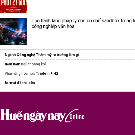
Tạo hành lang pháp lý cho cơ chế sandbox trong l
công nghiệp văn hóa
Ngành Công nghệ Thẩm mỹ ra trường làm gì
nệm nằm
ngủ thoáng khí
Phản ứng hóa học
Triolein + H2
format đề thi ielts
Prep
học tiếng anh giao tiếp
cho người đi làm
máy xịt khoáng hydro prife
Academy Stars Second Edition
Máy massage
Homedics