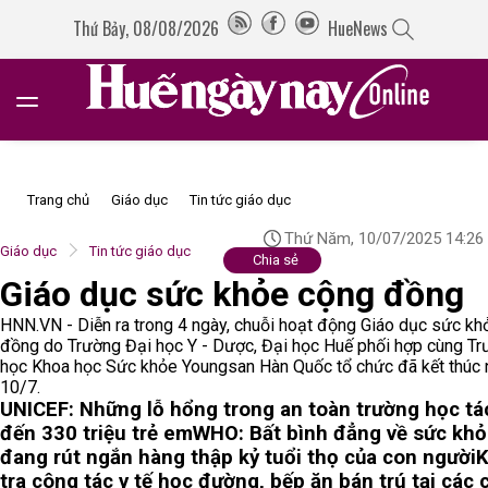
Thứ Bảy, 08/08/2026
HueNews
Trang chủ
Giáo dục
Tin tức giáo dục
Thứ Năm, 10/07/2025 14:26
Giáo dục
Tin tức giáo dục
Chia sẻ
Giáo dục sức khỏe cộng đồng
HNN.VN - Diễn ra trong 4 ngày, chuỗi hoạt động Giáo dục sức k
đồng do Trường Đại học Y - Dược, Đại học Huế phối hợp cùng Tr
học Khoa học Sức khỏe Youngsan Hàn Quốc tổ chức đã kết thúc
10/7.
UNICEF: Những lỗ hổng trong an toàn trường học t
đến 330 triệu trẻ em
WHO: Bất bình đẳng về sức kh
đang rút ngắn hàng thập kỷ tuổi thọ của con người
K
tra công tác y tế học đường, bếp ăn bán trú tại các 