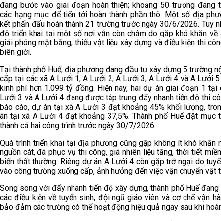
đang bước vào giai đoạn hoàn thiện; khoảng 50 trường đang tr
các hạng mục để tiến tới hoàn thành phần thô. Một số địa ph
kết phấn đấu hoàn thành 21 trường trước ngày 30/6/2026. Tuy nh
độ triển khai tại một số nơi vẫn còn chậm do gặp khó khăn về 
giải phóng mặt bằng, thiếu vật liệu xây dựng và điều kiện thi cô
biên giới.
Tại thành phố Huế, địa phương đang đầu tư xây dựng 5 trường nội
cấp tại các xã A Lưới 1, A Lưới 2, A Lưới 3, A Lưới 4 và A Lưới 5
kinh phí hơn 1.099 tỷ đồng. Hiện nay, hai dự án giai đoạn 1 tại
Lưới 3 và A Lưới 4 đang được tập trung đẩy nhanh tiến độ thi c
báo cáo, dự án tại xã A Lưới 3 đạt khoảng 45% khối lượng, tro
án tại xã A Lưới 4 đạt khoảng 37,5%. Thành phố Huế đặt mục t
thành cả hai công trình trước ngày 30/7/2026.
Quá trình triển khai tại địa phương cũng gặp không ít khó khăn 
nguồn cát, đá phục vụ thi công, giá nhiên liệu tăng, thời tiết miền
biến thất thường. Riêng dự án A Lưới 4 còn gặp trở ngại do tu
vào công trường xuống cấp, ảnh hưởng đến việc vận chuyển vật t
Song song với đẩy nhanh tiến độ xây dựng, thành phố Huế đang 
các điều kiện về tuyển sinh, đội ngũ giáo viên và cơ chế vận 
bảo đảm các trường có thể hoạt động hiệu quả ngay sau khi hoàn