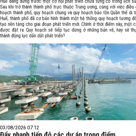
Huế đang đứng trước một cơ hội phát triển chưa từng có trong lịch sử 
Sau khi trở thành thành phố trực thuộc Trung ương, cùng với việc điều
hoạch thành phố, quy hoạch chung và quy hoạch bảo tồn Quần thể di t
Huế, thành phố đã cơ bản hình thành một hệ thống quy hoạch tương đố
tạo nền tảng cho giai đoạn phát triển mới. Chính ở thời điểm này, một c
được đặt ra: Quy hoạch sẽ tiếp tục dừng ở những bản vẽ, hay sẽ th
thành động lực dẫn dắt phát triển?
03/08/2026 07:12
Đẩy nhanh tiến độ các dự án trọng điểm