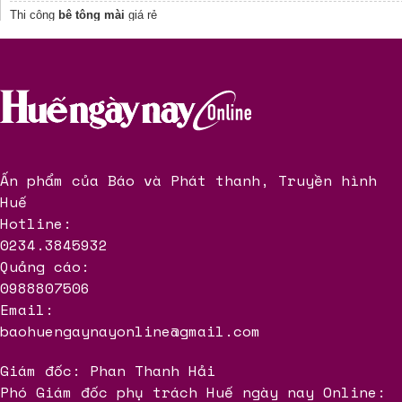
Thi công
bê tông mài
giá rẻ
Giá máy sơn vạch kẻ đường
Thi công
Gạch Terrazzo
Vĩnh Thái
Nắp bể cáp bằng gang
bền chắc
Ấn phẩm của Báo và Phát thanh, Truyền hình
Huế
Hotline:
0234.3845932
Quảng cáo:
0988807506
Email:
baohuengaynayonline@gmail.com
Giám đốc: Phan Thanh Hải
Phó Giám đốc phụ trách Huế ngày nay Online: