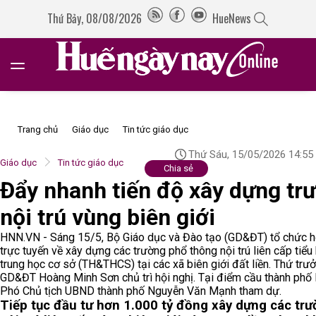
Thứ Bảy, 08/08/2026
HueNews
Trang chủ
Giáo dục
Tin tức giáo dục
Thứ Sáu, 15/05/2026 14:55
Giáo dục
Tin tức giáo dục
Chia sẻ
Đẩy nhanh tiến độ xây dựng tr
nội trú vùng biên giới
HNN.VN - Sáng 15/5, Bộ Giáo dục và Đào tạo (GD&ĐT) tổ chức h
trực tuyến về xây dựng các trường phổ thông nội trú liên cấp tiểu
trung học cơ sở (TH&THCS) tại các xã biên giới đất liền. Thứ trư
GD&ĐT Hoàng Minh Sơn chủ trì hội nghị. Tại điểm cầu thành phố
Phó Chủ tịch UBND thành phố Nguyễn Văn Mạnh tham dự.
Tiếp tục đầu tư hơn 1.000 tỷ đồng xây dựng các tr