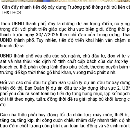
Cần đẩy nhanh tiến độ xây dựng Trường phổ thông nội trú liên c
TH&THCS
Theo UBND thành phố, đây là những dự án trọng điểm, có ý ng
trọng đối với phát triển giáo dục khu vực biên giới, đồng thời 
thành trước ngày 30/7/2026 theo chỉ đạo của Trung ương, Thà
UBND thành phố. Tuy nhiên, tiến độ triển khai hiện vẫn chậm s
hoạch đề ra.
UBND thành phố yêu cầu các sở, ngành, chủ đầu tư, đơn vị tư v
sát và nhà thầu xác định rõ tính chất cấp bách của dự án; xây
hoạch cụ thể, phân công lãnh đạo phụ trách, thường xuyên bám 
trường để kịp thời tháo gỡ khó khăn, vướng mắc phát sinh.
Đối với các chủ đầu tư gồm Ban Quản lý dự án đầu tư xây dựng
triển đô thị, Ban Quản lý dự án đầu tư xây dựng khu vực 2, UB
phố yêu cầu rà soát toàn bộ tiến độ từng hạng mục, lập kế hoạch
chi tiết theo ngày, tuần; đồng thời đề ra giải pháp bù khối lượng 
độ.
Các nhà thầu phải huy động tối đa nhân lực, máy móc, thiết bị
tăng ca, tăng kíp, thi công cuốn chiếu nhằm đẩy nhanh tiến độ 
bảo đảm chất lượng công trình, an toàn lao động và vệ sinh môi 