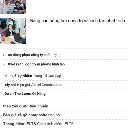
Nâng cao năng lực quản trị và kiến tạo phát triển
áo đồng phục công ty
chất lượng
thiết kế thi công văn phòng bình tân
Izumi Canaria
Nam Long
Mua
Đá Tự Nhiên
Trang Trí Cao Cấp
Đại lý khóa Laffer
xây nhà trọn gói
Viettel Construction
giá nam mekong grand plaza
Dự án The Lumia Đà Nẵng
thép xây dựng tiêu chuẩn
Báo giá xà gồ composite
trọn bộ
Thang điểm IELTS
Cách tính điểm IELTS