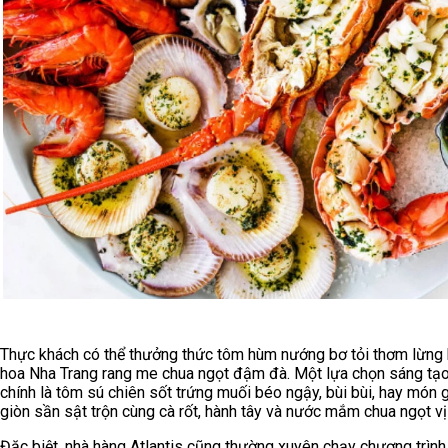
Thực khách có thể thưởng thức tôm hùm nướng bơ tỏi thơm lừng
hoa Nha Trang rang me chua ngọt đậm đà. Một lựa chọn sáng tạ
chính là tôm sú chiên sốt trứng muối béo ngậy, bùi bùi, hay món 
giòn sần sật trộn cùng cà rốt, hành tây và nước mắm chua ngọt vị
Đặc biệt, nhà hàng Atlantis cũng thường xuyên chạy chương trình