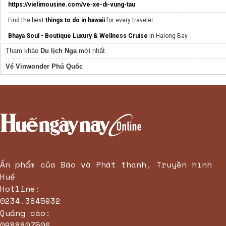
https://vielimousine.com/ve-xe-di-vung-tau
Find the best
things to do in hawaii
for every traveler
Bhaya Soul - Boutique Luxury & Wellness Cruise
in Halong Bay
Tham khảo
Du lịch Nga
mới nhất
comodo nha trang
Vé Vinwonder Phú Quốc
Tổng Kho Quang Huy Plaza
Đại Việt Tourist
thiết kế
menu quán trà sữa
online miễn phí
Thịt heo nhập khẩu
Villa Đà Lạt
Dịch vụ
visa mỹ
uy tín
Ấn phẩm của Báo và Phát thanh, Truyền hình
Huế
Hotline:
0234.3845932
Quảng cáo:
0988807506