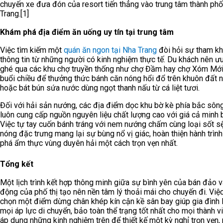
chuyến xe đưa đón của resort tiến thẳng vào trung tâm thành ph
Trang.
[1]
Khám phá địa điểm ăn uống uy tín tại trung tâm
Việc tìm kiếm một
quán ăn ngon tại Nha Trang
đòi hỏi sự tham k
thông tin từ những người có kinh nghiệm thực tế. Du khách nên ưu
ghé qua các khu chợ truyền thống như chợ Đầm hay chợ Xóm Mớ
buổi chiều để thưởng thức bánh căn nóng hổi đổ trên khuôn đất n
hoặc bát bún sứa nước dùng ngọt thanh nấu từ cá liệt tươi.
Đối với hải sản nướng, các địa điểm dọc khu bờ kè phía bắc sôn
luôn cung cấp nguồn nguyên liệu chất lượng cao với giá cả minh 
Việc tự tay cuốn bánh tráng với nem nướng chấm cùng loại sốt s
nóng đặc trưng mang lại sự bùng nổ vị giác, hoàn thiện hành trìn
phá ẩm thực vùng duyên hải một cách trọn vẹn nhất.
Tổng kết
Một lịch trình kết hợp thông minh giữa sự bình yên của bán đảo v
động của phố thị tạo nên nền tâm lý thoải mái cho chuyến đi. Việ
chọn một điểm dừng chân khép kín cận kề sân bay giúp gia đình 
mọi áp lực di chuyển, bảo toàn thể trạng tốt nhất cho mọi thành v
áp dụng những kinh nghiệm trên để thiết kế một kỳ nghỉ trọn vẹn,