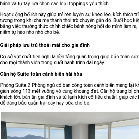
bánh và tự tay lựa chọn các loại toppings yêu thích.
Hoạt động bổ ích này giúp trẻ rèn luyện sự khéo léo, kích thích tr
tượng trong khi cha mẹ thảnh thơi trò chuyện gần đó. Buổi học kế
bằng việc thưởng thức chính chiếc bánh nóng hổi do mình làm ra,
niềm tự hào nho nhỏ cho bé.
Giải pháp lưu trú thoải mái cho gia đình
Cơ sở vật chất tiện nghi là nền tảng quan trọng giúp bảo toàn sứ
cho mọi thành viên trong suốt hành trình dài ngày.
Căn hộ Suite toàn cảnh biển hài hòa
Phòng Suite 2 Phòng ngủ có ban công toàn cảnh biển mang lại 
gian sống 113 mét vuông vô cùng khoáng đạt. Căn hộ trang bị p
khách lớn, bàn ăn gia đình và tủ lạnh kích cỡ tiêu chuẩn, giúp các
dễ dàng bảo quản trái cây hay sữa cho bé.