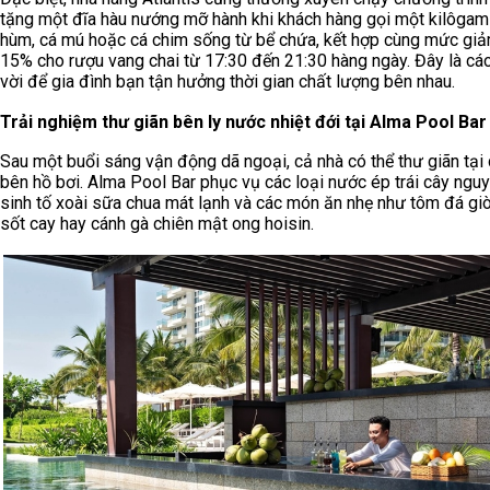
tặng một đĩa hàu nướng mỡ hành khi khách hàng gọi một kilôga
hùm, cá mú hoặc cá chim sống từ bể chứa, kết hợp cùng mức giả
15% cho rượu vang chai từ 17:30 đến 21:30 hàng ngày. Đây là các
vời để gia đình bạn tận hưởng thời gian chất lượng bên nhau.
Trải nghiệm thư giãn bên ly nước nhiệt đới tại Alma Pool Bar
Sau một buổi sáng vận động dã ngoại, cả nhà có thể thư giãn tại
bên hồ bơi. Alma Pool Bar phục vụ các loại nước ép trái cây nguy
sinh tố xoài sữa chua mát lạnh và các món ăn nhẹ như tôm đá gi
sốt cay hay cánh gà chiên mật ong hoisin.