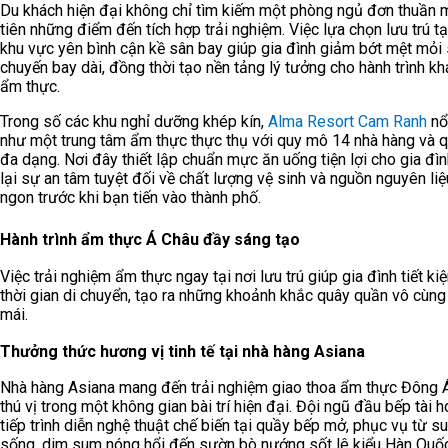
Du khách hiện đại không chỉ tìm kiếm một phòng ngủ đơn thuần 
tiên những điểm đến tích hợp trải nghiệm. Việc lựa chọn lưu trú tạ
khu vực yên bình cận kề sân bay giúp gia đình giảm bớt mệt mỏi
chuyến bay dài, đồng thời tạo nền tảng lý tưởng cho hành trình k
ẩm thực.
Trong số các khu nghỉ dưỡng khép kín,
Alma Resort Cam Ranh
nổ
như một trung tâm ẩm thực thực thụ với quy mô 14 nhà hàng và 
đa dạng. Nơi đây thiết lập chuẩn mực ăn uống tiện lợi cho gia đì
lại sự an tâm tuyệt đối về chất lượng vệ sinh và nguồn nguyên liệ
ngon trước khi bạn tiến vào thành phố.
Hành trình ẩm thực Á Châu đầy sáng tạo
Việc trải nghiệm ẩm thực ngay tại nơi lưu trú giúp gia đình tiết ki
thời gian di chuyển, tạo ra những khoảnh khắc quây quần vô cùng
mái.
Thưởng thức hương vị tinh tế tại nhà hàng Asiana
Nhà hàng Asiana mang đến trải nghiệm giao thoa ẩm thực Đông 
thú vị trong một không gian bài trí hiện đại. Đội ngũ đầu bếp tài h
tiếp trình diễn nghệ thuật chế biến tại quầy bếp mở, phục vụ từ su
sống, dim sum nóng hổi đến sườn bò nướng sốt lê kiểu Hàn Quốc