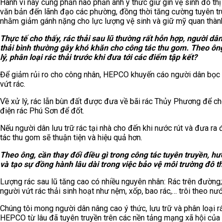
Hành vi này cũng phần nào phản ánh ý thức giữ gìn vệ sinh đô t
văn bản đến lãnh đạo các phường, đồng thời tăng cường tuyên tr
nhằm giảm gánh nặng cho lực lượng vệ sinh và giữ mỹ quan thàn
Thực tế cho thấy, rác thải sau lũ thường rất hỗn hợp, người dân
thải bình thường gây khó khăn cho công tác thu gom. Theo ông,
lý, phân loại rác thải trước khi đưa tới các điểm tập kết?
Để giảm rủi ro cho công nhân, HEPCO khuyến cáo người dân bọc kí
vứt rác.
Về xử lý, rác lẫn bùn đất được đưa về bãi rác Thủy Phương để c
điện rác Phú Sơn để đốt.
Nếu người dân lưu trữ rác tại nhà cho đến khi nước rút và đưa ra 
tác thu gom sẽ thuận tiện và hiệu quả hơn.
Theo ông, cần thay đổi điều gì trong công tác tuyên truyền, h
và tạo sự đồng hành lâu dài trong việc bảo vệ môi trường đô th
Lượng rác sau lũ tăng cao có nhiều nguyên nhân: Rác trên đường
người vứt rác thải sinh hoạt như nệm, xốp, bao rác,… trôi theo nướ
Chúng tôi mong người dân nâng cao ý thức, lưu trữ và phân loại rá
HEPCO từ lâu đã tuyên truyền trên các nền tảng mạng xã hội của 