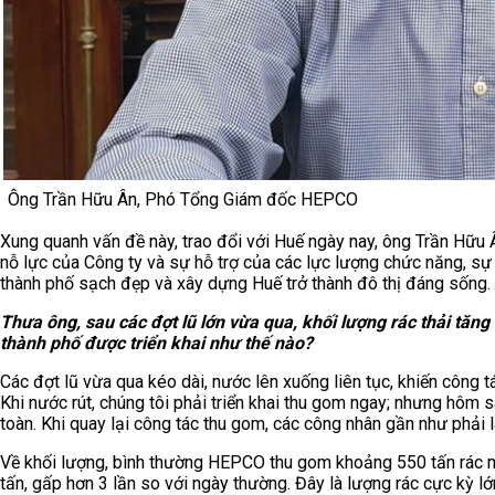
Ông Trần Hữu Ân, Phó Tổng Giám đốc HEPCO
Xung quanh vấn đề này, trao đổi với Huế ngày nay, ông Trần Hữ
nỗ lực của Công ty và sự hỗ trợ của các lực lượng chức năng, sự 
thành phố sạch đẹp và xây dựng Huế trở thành đô thị đáng sống.
Thưa ông, sau các đợt lũ lớn vừa qua, khối lượng rác thải tăng
thành phố được triển khai như thế nào?
Các đợt lũ vừa qua kéo dài, nước lên xuống liên tục, khiến công t
Khi nước rút, chúng tôi phải triển khai thu gom ngay; nhưng hôm
toàn. Khi quay lại công tác thu gom, các công nhân gần như phải l
Về khối lượng, bình thường HEPCO thu gom khoảng 550 tấn rác mỗ
tấn, gấp hơn 3 lần so với ngày thường. Đây là lượng rác cực kỳ l