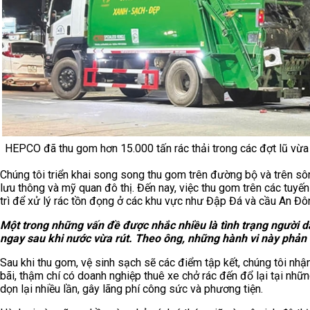
HEPCO đã thu gom hơn 15.000 tấn rác thải trong các đợt lũ vừa
Chúng tôi triển khai song song thu gom trên đường bộ và trên s
lưu thông và mỹ quan đô thị. Đến nay, việc thu gom trên các tuy
trì để xử lý rác tồn đọng ở các khu vực như Đập Đá và cầu An Đ
Một trong những vấn đề được nhắc nhiều là tình trạng người dâ
ngay sau khi nước vừa rút. Theo ông, những hành vi này phản 
Sau khi thu gom, vệ sinh sạch sẽ các điểm tập kết, chúng tôi nhận
bãi, thậm chí có doanh nghiệp thuê xe chở rác đến đổ lại tại nhữ
dọn lại nhiều lần, gây lãng phí công sức và phương tiện.