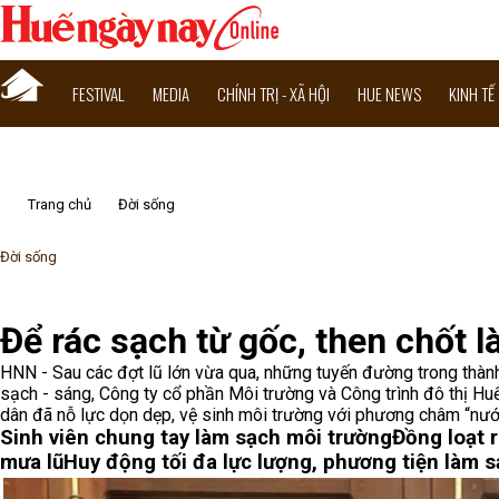
FESTIVAL
MEDIA
CHÍNH TRỊ - XÃ HỘI
HUE NEWS
KINH TẾ
Trang chủ
Đời sống
Đời sống
Để rác sạch từ gốc, then chốt 
HNN - Sau các đợt lũ lớn vừa qua, những tuyến đường trong thà
sạch - sáng, Công ty cổ phần Môi trường và Công trình đô thị Hu
dân đã nỗ lực dọn dẹp, vệ sinh môi trường với phương châm “nướ
Sinh viên chung tay làm sạch môi trường
Đồng loạt 
mưa lũ
Huy động tối đa lực lượng, phương tiện làm s