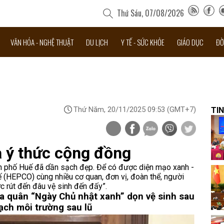
Thứ Sáu, 07/08/2026
VĂN HÓA - NGHỆ THUẬT
DU LỊCH
Y TẾ - SỨC KHỎE
GIÁO DỤC
ĐỜ
Thứ Năm, 20/11/2025 09:53
(GMT+7)
TIN
là ý thức cộng đồng
nh phố Huế đã dần sạch đẹp. Để có được diện mạo xanh -
ế (HEPCO) cùng nhiều cơ quan, đơn vị, đoàn thể, người
c rút đến đâu vệ sinh đến đấy”.
ra quân “Ngày Chủ nhật xanh” dọn vệ sinh sau
ạch môi trường sau lũ