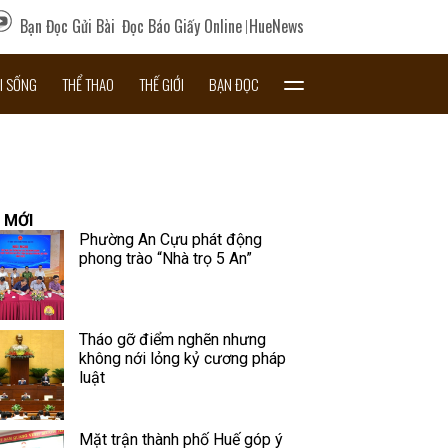
Bạn Đọc Gửi Bài
Đọc Báo Giấy Online
HueNews
I SỐNG
THỂ THAO
THẾ GIỚI
BẠN ĐỌC
 MỚI
Phường An Cựu phát động
phong trào “Nhà trọ 5 An”
Tháo gỡ điểm nghẽn nhưng
không nới lỏng kỷ cương pháp
luật
Mặt trận thành phố Huế góp ý