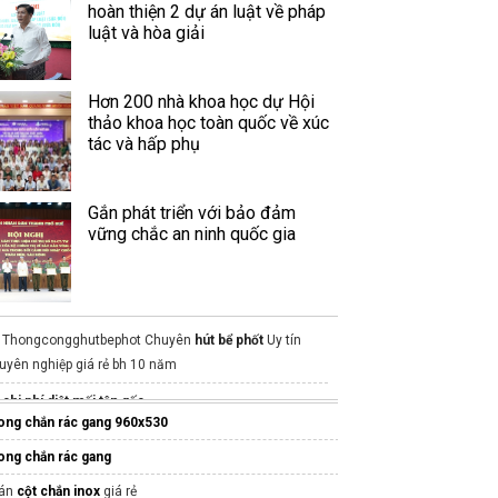
hoàn thiện 2 dự án luật về pháp
luật và hòa giải
Hơn 200 nhà khoa học dự Hội
thảo khoa học toàn quốc về xúc
tác và hấp phụ
Gắn phát triển với bảo đảm
vững chắc an ninh quốc gia
Thongcongghutbephot Chuyên
hút bể phốt
Uy tín
uyên nghiệp giá rẻ bh 10 năm
chi phí diệt mối tận gốc
ong chắn rác gang 960x530
ong chắn rác gang
án
cột chắn inox
giá rẻ