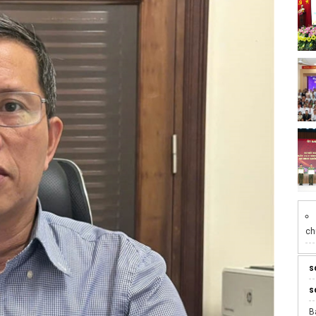
ch
s
s
B