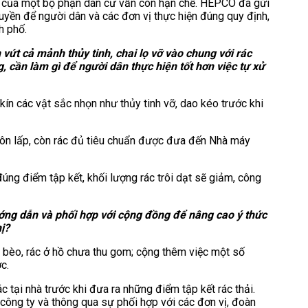
hị của một bộ phận dân cư vẫn còn hạn chế. HEPCO đã gửi
uyền để người dân và các đơn vị thực hiện đúng quy định,
h phố.
 vứt cả mảnh thủy tinh, chai lọ vỡ vào chung với rác
 cần làm gì để người dân thực hiện tốt hơn việc tự xử
n các vật sắc nhọn như thủy tinh vỡ, dao kéo trước khi
hôn lấp, còn rác đủ tiêu chuẩn được đưa đến Nhà máy
đúng điểm tập kết, khối lượng rác trôi dạt sẽ giảm, công
ướng dẫn và phối hợp với cộng đồng để nâng cao ý thức
ị?
; bèo, rác ở hồ chưa thu gom; cộng thêm việc một số
c.
c tại nhà trước khi đưa ra những điểm tập kết rác thải.
công ty và thông qua sự phối hợp với các đơn vị, đoàn