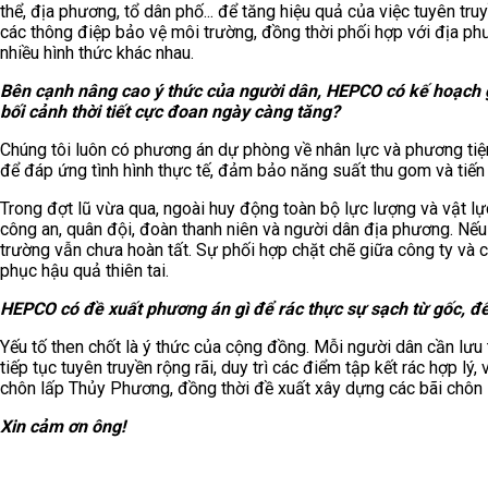
thể, địa phương, tổ dân phố... để tăng hiệu quả của việc tuyên tru
các thông điệp bảo vệ môi trường, đồng thời phối hợp với địa ph
nhiều hình thức khác nhau.
Bên cạnh nâng cao ý thức của người dân, HEPCO có kế hoạch gì
bối cảnh thời tiết cực đoan ngày càng tăng?
Chúng tôi luôn có phương án dự phòng về nhân lực và phương tiện
để đáp ứng tình hình thực tế, đảm bảo năng suất thu gom và tiến
Trong đợt lũ vừa qua, ngoài huy động toàn bộ lực lượng và vật lự
công an, quân đội, đoàn thanh niên và người dân địa phương. Nếu
trường vẫn chưa hoàn tất. Sự phối hợp chặt chẽ giữa công ty và 
phục hậu quả thiên tai.
HEPCO có đề xuất phương án gì để rác thực sự sạch từ gốc, để
Yếu tố then chốt là ý thức của cộng đồng. Mỗi người dân cần lưu t
tiếp tục tuyên truyền rộng rãi, duy trì các điểm tập kết rác hợp 
chôn lấp Thủy Phương, đồng thời đề xuất xây dựng các bãi chôn l
Xin cảm ơn ông!