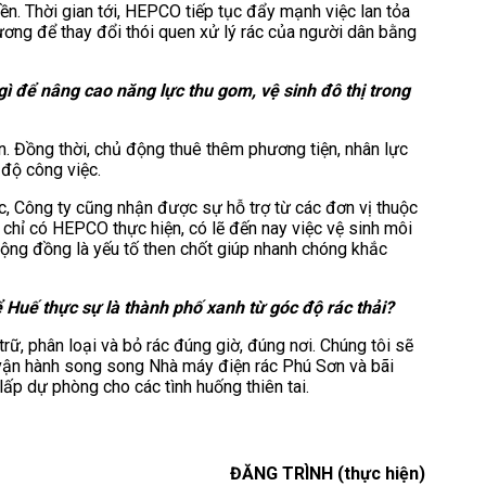
yền. Thời gian tới, HEPCO tiếp tục đẩy mạnh việc lan tỏa
ương để thay đổi thói quen xử lý rác của người dân bằng
 để nâng cao năng lực thu gom, vệ sinh đô thị trong
. Đồng thời, chủ động thuê thêm phương tiện, nhân lực
 độ công việc.
c, Công ty cũng nhận được sự hỗ trợ từ các đơn vị thuộc
 chỉ có HEPCO thực hiện, có lẽ đến nay việc vệ sinh môi
cộng đồng là yếu tố then chốt giúp nhanh chóng khắc
 Huế thực sự là thành phố xanh từ góc độ rác thải?
rữ, phân loại và bỏ rác đúng giờ, đúng nơi. Chúng tôi sẽ
lý, vận hành song song Nhà máy điện rác Phú Sơn và bãi
ấp dự phòng cho các tình huống thiên tai.
ĐĂNG TRÌNH (thực hiện)