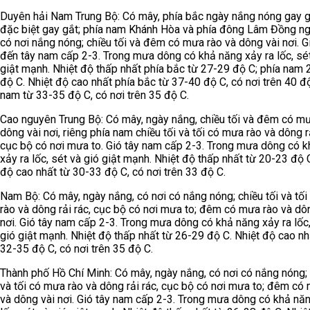
Duyên hải Nam Trung Bộ: Có mây, phía bắc ngày nắng nóng gay g
đặc biệt gay gắt; phía nam Khánh Hòa và phía đông Lâm Đồng ng
có nơi nắng nóng; chiều tối và đêm có mưa rào và dông vài nơi. G
đến tây nam cấp 2-3. Trong mưa dông có khả năng xảy ra lốc, sét
giật mạnh. Nhiệt độ thấp nhất phía bắc từ 27-29 độ C; phía nam
độ C. Nhiệt độ cao nhất phía bắc từ 37-40 độ C, có nơi trên 40 độ
nam từ 33-35 độ C, có nơi trên 35 độ C.
Cao nguyên Trung Bộ: Có mây, ngày nắng, chiều tối và đêm có mư
dông vài nơi, riêng phía nam chiều tối và tối có mưa rào và dông rả
cục bộ có nơi mưa to. Gió tây nam cấp 2-3. Trong mưa dông có 
xảy ra lốc, sét và gió giật mạnh. Nhiệt độ thấp nhất từ 20-23 độ 
độ cao nhất từ 30-33 độ C, có nơi trên 33 độ C.
Nam Bộ: Có mây, ngày nắng, có nơi có nắng nóng; chiều tối và tố
rào và dông rải rác, cục bộ có nơi mưa to; đêm có mưa rào và dô
nơi. Gió tây nam cấp 2-3. Trong mưa dông có khả năng xảy ra lốc,
gió giật mạnh. Nhiệt độ thấp nhất từ 26-29 độ C. Nhiệt độ cao nh
32-35 độ C, có nơi trên 35 độ C.
Thành phố Hồ Chí Minh: Có mây, ngày nắng, có nơi có nắng nóng; 
và tối có mưa rào và dông rải rác, cục bộ có nơi mưa to; đêm có
và dông vài nơi. Gió tây nam cấp 2-3. Trong mưa dông có khả năn