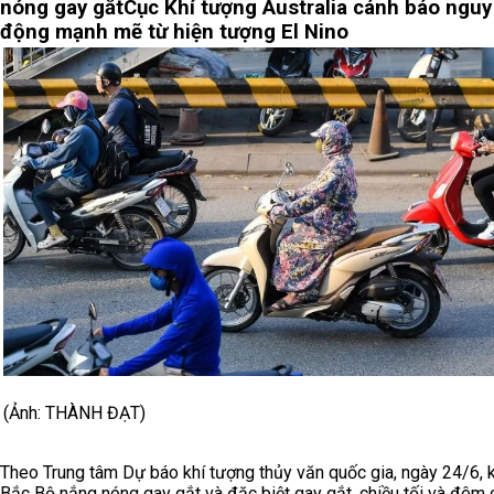
nóng gay gắt
Cục Khí tượng Australia cánh báo nguy
động mạnh mẽ từ hiện tượng El Nino
(Ảnh: THÀNH ĐẠT)
Theo Trung tâm Dự báo khí tượng thủy văn quốc gia, ngày 24/6, 
Bắc Bộ nắng nóng gay gắt và đặc biệt gay gắt, chiều tối và đêm