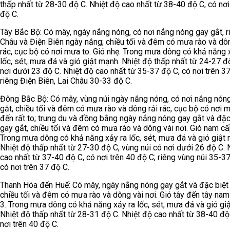
thấp nhất từ 28-30 độ C. Nhiệt độ cao nhất từ 38-40 độ C, có nơi
độ C.
Tây Bắc Bộ: Có mây, ngày nắng nóng, có nơi nắng nóng gay gắt, r
Châu và Điện Biên ngày nắng; chiều tối và đêm có mưa rào và dôn
rác, cục bộ có nơi mưa to. Gió nhẹ. Trong mưa dông có khả năng 
lốc, sét, mưa đá và gió giật mạnh. Nhiệt độ thấp nhất từ 24-27 đ
nơi dưới 23 độ C. Nhiệt độ cao nhất từ 35-37 độ C, có nơi trên 37
riêng Điện Biên, Lai Châu 30-33 độ C.
Đông Bắc Bộ: Có mây, vùng núi ngày nắng nóng, có nơi nắng nón
gắt, chiều tối và đêm có mưa rào và dông rải rác, cục bộ có nơi 
đến rất to; trung du và đồng bằng ngày nắng nóng gay gắt và đặc
gay gắt, chiều tối và đêm có mưa rào và dông vài nơi. Gió nam cấ
Trong mưa dông có khả năng xảy ra lốc, sét, mưa đá và gió giật
Nhiệt độ thấp nhất từ 27-30 độ C, vùng núi có nơi dưới 26 độ C. 
cao nhất từ 37-40 độ C, có nơi trên 40 độ C; riêng vùng núi 35-37
có nơi trên 37 độ C.
Thanh Hóa đến Huế: Có mây, ngày nắng nóng gay gắt và đặc biệt 
chiều tối và đêm có mưa rào và dông vài nơi. Gió tây đến tây nam
3. Trong mưa dông có khả năng xảy ra lốc, sét, mưa đá và gió gi
Nhiệt độ thấp nhất từ 28-31 độ C. Nhiệt độ cao nhất từ 38-40 độ
nơi trên 40 độ C.