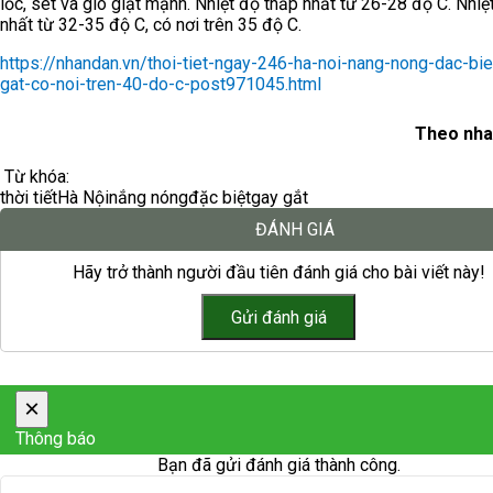
lốc, sét và gió giật mạnh. Nhiệt độ thấp nhất từ 26-28 độ C. Nhiệ
nhất từ 32-35 độ C, có nơi trên 35 độ C.
https://nhandan.vn/thoi-tiet-ngay-246-ha-noi-nang-nong-dac-bie
gat-co-noi-tren-40-do-c-post971045.html
Theo nha
Từ khóa:
thời tiết
Hà Nội
nắng nóng
đặc biệt
gay gắt
ĐÁNH GIÁ
Hãy trở thành người đầu tiên đánh giá cho bài viết này!
×
Thông báo
Bạn đã gửi đánh giá thành công.