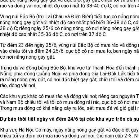
rào và dông vài nơi, nhiệt độ cao nhất từ 38-40 độ C, có nơi trên 
Vùng núi Bắc Bộ (trừ Lai Châu và Điện Biên) tiếp tục có nắng nón
nắng nóng gay gắt với nhiệt độ cao nhất phổ biến 36-38 độ C, có 
38 độ C; riêng ngày 25/6 có nắng nóng, có nơi nắng nóng gay gắt
nhiệt độ cao nhất 35-36 độ C, có nơi trên 37 độ C.
Từ đêm 23 đến ngày 25/6, vùng núi Bắc Bộ có mưa rào và dông r
vào chiều tối và đêm 24-25/6, cục bộ có nơi mưa to; ban ngày n
có nơi nắng nóng gay gắt.
Trung du và đồng bằng Bắc Bộ, khu vực từ Thanh Hóa đến thành
Nẵng, phía đông Quảng Ngãi và phía đông Gia Lai-Đắk Lắk tiếp t
ra nắng nóng gay gắt, có nơi đặc biệt gay gắt; chiều tối và đêm 
rào, dông vài nơi.
Các khu vực khác có mưa rào và dông vài nơi; riêng cao nguyên 
và Nam Bộ chiều tối và tối có mưa dông rải rác, cục bộ có nơi mư
Trong mưa dông có khả năng xảy ra lốc, sét, mưa đá và gió giật
Dự báo thời tiết ngày và đêm 24/6 tại các khu vực trên cả n
Khu vực Hà Nội: Có mây, ngày nắng nóng gay gắt và đặc biệt gay
chiều tối và đêm có mưa rào và dông vài nơi. Gió nam cấp 2-3. N