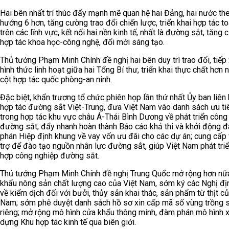
Hai bên nhất trí thúc đẩy mạnh mẽ quan hệ hai Đảng, hai nước th
hướng 6 hơn, tăng cường trao đổi chiến lược, triển khai hợp tác t
trên các lĩnh vực, kết nối hai nền kinh tế, nhất là đường sắt, tăng
hợp tác khoa học-công nghệ, đổi mới sáng tạo.
Thủ tướng Phạm Minh Chính đề nghị hai bên duy trì trao đổi, tiếp 
hình thức linh hoạt giữa hai Tổng Bí thư, triển khai thực chất hơn 
cột hợp tác quốc phòng-an ninh.
Đặc biệt, khẩn trương tổ chức phiên họp lần thứ nhất Ủy ban liên
hợp tác đường sắt Việt-Trung, đưa Việt Nam vào danh sách ưu ti
trong hợp tác khu vực châu Á-Thái Bình Dương về phát triển công
đường sắt; đẩy nhanh hoàn thành Báo cáo khả thi và khởi động 
phán Hiệp định khung về vay vốn ưu đãi cho các dự án; cung cấp 
trợ để đào tạo nguồn nhân lực đường sắt, giúp Việt Nam phát tri
hợp công nghiệp đường sắt.
Thủ tướng Phạm Minh Chính đề nghị Trung Quốc mở rộng hơn nữ
khẩu nông sản chất lượng cao của Việt Nam, sớm ký các Nghị đị
về kiểm dịch đối với bưởi, thủy sản khai thác, sản phẩm từ thịt củ
Nam; sớm phê duyệt danh sách hồ sơ xin cấp mã số vùng trồng 
riêng; mở rộng mô hình cửa khẩu thông minh, đàm phán mô hình 
dựng Khu hợp tác kinh tế qua biên giới.