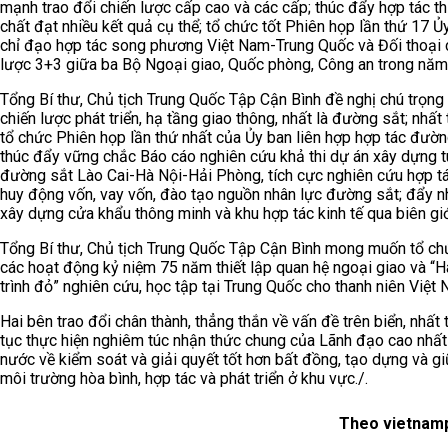
mạnh trao đổi chiến lược cấp cao và các cấp; thúc đẩy hợp tác t
chất đạt nhiều kết quả cụ thể; tổ chức tốt Phiên họp lần thứ 17 Ủ
chỉ đạo hợp tác song phương Việt Nam-Trung Quốc và Đối thoại 
lược 3+3 giữa ba Bộ Ngoại giao, Quốc phòng, Công an trong năm
Tổng Bí thư, Chủ tịch Trung Quốc Tập Cận Bình đề nghị chú trọng 
chiến lược phát triển, hạ tầng giao thông, nhất là đường sắt; nhất
tổ chức Phiên họp lần thứ nhất của Ủy ban liên hợp hợp tác đườn
thúc đẩy vững chắc Báo cáo nghiên cứu khả thi dự án xây dựng 
đường sắt Lào Cai-Hà Nội-Hải Phòng, tích cực nghiên cứu hợp t
huy động vốn, vay vốn, đào tạo nguồn nhân lực đường sắt; đẩy 
xây dựng cửa khẩu thông minh và khu hợp tác kinh tế qua biên giớ
Tổng Bí thư, Chủ tịch Trung Quốc Tập Cận Bình mong muốn tổ ch
các hoạt động kỷ niệm 75 năm thiết lập quan hệ ngoại giao và “
trình đỏ” nghiên cứu, học tập tại Trung Quốc cho thanh niên Việt 
Hai bên trao đổi chân thành, thẳng thắn về vấn đề trên biển, nhất t
tục thực hiện nghiêm túc nhận thức chung của Lãnh đạo cao nhất
nước về kiểm soát và giải quyết tốt hơn bất đồng, tạo dựng và gi
môi trường hòa bình, hợp tác và phát triển ở khu vực./.
Theo vietnamp