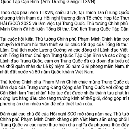
Quốc Tập Cận Bình. (Ảnh: Dương Giang/TTXVN)
Theo đặc phái viên TTXVN, chiều 31/8, tại Thiên Tân (Trung Quốc)
chương trình tham dự Hội nghị thượng đỉnh Tổ chức Hợp tác Thư
Hải (SCO) 2025 và làm việc tại Trung Quốc, Thủ tướng Chính ph
Minh Chính đã hội kiến Tổng Bí thư, Chủ tịch Trung Quốc Tập Cận 
Tại cuộc hội kiến, Thủ tướng Chính phủ Phạm Minh Chính trân trọ
chuyển lời thăm hỏi thân thiết và lời chúc tốt đẹp của Tổng Bí thư
Lâm, Chủ tịch nước Lương Cường và các đồng chí Lãnh đạo Việ
đến Tổng Bí thư, Chủ tịch Trung Quốc Tập Cận Bình và các đồng 
Lãnh đạo Trung Quốc; cảm ơn Trung Quốc đã cử đoàn đại biểu c
và khối quân nhân dự Lễ kỷ niệm 50 năm Giải phóng miền Nam, t
nhất đất nước và 80 năm Quốc khánh Việt Nam.
Thủ tướng Chính phủ Phạm Minh Chính chúc mừng Trung Quốc d
lãnh đạo của Trung ương Đảng Cộng sản Trung Quốc với đồng ch
Cận Bình làm “hạt nhân” tiếp tục đạt được nhiều thành tựu phát tri
động lực hàng đầu cho tăng trưởng kinh tế thế giới, đóng góp trí t
phương án cho nhiều vấn đề cấp thiết toàn cầu.
Đánh giá cao chủ đề của Hội nghị SCO mở rộng năm nay, Thủ tư
Chính phủ Phạm Minh Chính khẳng định Việt Nam sẵn sàng phối 
Trung Quốc và các nước thực hiện chủ nghĩa đa phương, thúc đẩy