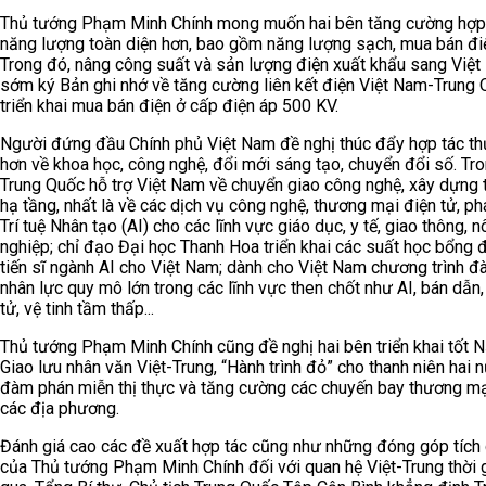
Thủ tướng Phạm Minh Chính mong muốn hai bên tăng cường hợp
năng lượng toàn diện hơn, bao gồm năng lượng sạch, mua bán đi
Trong đó, nâng công suất và sản lượng điện xuất khẩu sang Việt
sớm ký Bản ghi nhớ về tăng cường liên kết điện Việt Nam-Trung 
triển khai mua bán điện ở cấp điện áp 500 KV.
Người đứng đầu Chính phủ Việt Nam đề nghị thúc đẩy hợp tác th
hơn về khoa học, công nghệ, đổi mới sáng tạo, chuyển đổi số. Tro
Trung Quốc hỗ trợ Việt Nam về chuyển giao công nghệ, xây dựng t
hạ tầng, nhất là về các dịch vụ công nghệ, thương mại điện tử, phá
Trí tuệ Nhân tạo (AI) cho các lĩnh vực giáo dục, y tế, giao thông, 
nghiệp; chỉ đạo Đại học Thanh Hoa triển khai các suất học bổng 
tiến sĩ ngành AI cho Việt Nam; dành cho Việt Nam chương trình đ
nhân lực quy mô lớn trong các lĩnh vực then chốt như AI, bán dẫn
tử, vệ tinh tầm thấp...
Thủ tướng Phạm Minh Chính cũng đề nghị hai bên triển khai tốt 
Giao lưu nhân văn Việt-Trung, “Hành trình đỏ” cho thanh niên hai 
đàm phán miễn thị thực và tăng cường các chuyến bay thương mạ
các địa phương.
Đánh giá cao các đề xuất hợp tác cũng như những đóng góp tích
của Thủ tướng Phạm Minh Chính đối với quan hệ Việt-Trung thời 