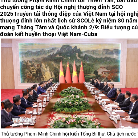
Thủ tướng Phạm Minh Chính tới Thiên Tân, bắt đầu
chuyến công tác dự Hội nghị thượng đỉnh SCO
2025
Truyền tải thông điệp của Việt Nam tại hội ngh
thượng đỉnh lớn nhất lịch sử SCO
Lễ kỷ niệm 80 năm
mạng Tháng Tám và Quốc khánh 2/9: Biểu tượng củ
đoàn kết huyền thoại Việt Nam-Cuba
Thủ tướng Phạm Minh Chính hội kiến Tổng Bí thư, Chủ tịch nước