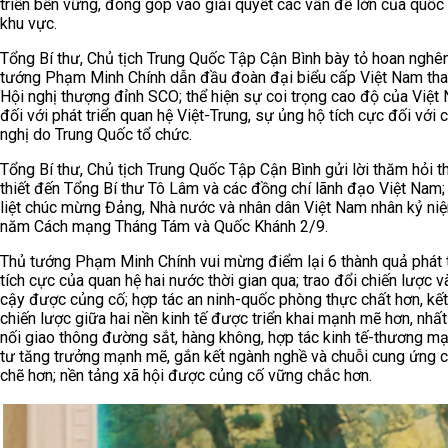
triển bền vững, đóng góp vào giải quyết các vấn đề lớn của quốc 
khu vực.
Tổng Bí thư, Chủ tịch Trung Quốc Tập Cận Bình bày tỏ hoan nghê
tướng Phạm Minh Chính dẫn đầu đoàn đại biểu cấp Việt Nam th
Hội nghị thượng đỉnh SCO; thể hiện sự coi trọng cao độ của Việt
đối với phát triển quan hệ Việt-Trung, sự ủng hộ tích cực đối với 
nghị do Trung Quốc tổ chức.
Tổng Bí thư, Chủ tịch Trung Quốc Tập Cận Bình gửi lời thăm hỏi t
thiết đến Tổng Bí thư Tô Lâm và các đồng chí lãnh đạo Việt Nam; 
liệt chúc mừng Đảng, Nhà nước và nhân dân Việt Nam nhân kỷ ni
năm Cách mạng Tháng Tám và Quốc Khánh 2/9.
Thủ tướng Phạm Minh Chính vui mừng điểm lại 6 thành quả phát t
tích cực của quan hệ hai nước thời gian qua; trao đổi chiến lược và
cậy được củng cố; hợp tác an ninh-quốc phòng thực chất hơn, kết
chiến lược giữa hai nền kinh tế được triển khai mạnh mẽ hơn, nhất 
nối giao thông đường sắt, hàng không, hợp tác kinh tế-thương m
tư tăng trưởng mạnh mẽ, gắn kết ngành nghề và chuỗi cung ứng 
chẽ hơn; nền tảng xã hội được củng cố vững chắc hơn.