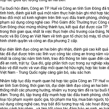
Tại buổi hội đàm, Công an TP. Huế và Công an tỉnh Sơn Đông đã t
tình hình, đánh giá kết quả một năm thực hiện bản ghi nhớ hợp tá
trao đổi một số kinh nghiệm trên lĩnh vực đấu tranh phòng, chống
phạm sử dụng công nghệ cao. Phó Giám đốc Thường trực Công a
Sơn Đông chúc mừng những thành tựu, kết quả đạt được của TP.
trong thời gian qua; nhất là việc thực hiện chủ trương của Đảng, 
nước và Bộ Công an Việt Nam về tinh gọn tổ chức bộ máy, tổ ch
hình chính quyền và công an địa phương 2 cấp.
Đại diện lãnh đạo công an hai bên ghi nhận, đánh giá cao kết quả
tác đã đạt được trên các lĩnh vực công tác công an trong năm vừ
nhất là công tác nắm tình hình, trao đổi thông tin liên quan đến c
đề an ninh, trật tự. Qua đó, góp phần tích cực trong sự nghiệp xâ
bảo vệ đất nước và vun đắp mối quan hệ hữu nghị, hợp tác toàn d
Việt Nam - Trung Quốc ngày càng gắn bó, sâu sắc hơn.
Nhằm tiếp tục đẩy mạnh quan hệ hợp tác giữa Công an TP. Huế v
an tỉnh Sơn Đông, thời gian tới, đại diện lãnh đạo công an hai bên
thống nhất các phương hướng, nhiệm vụ trọng tâm đề ra tại buổi 
đàm. Trong đó, tập trung đẩy mạnh hợp tác đấu tranh phòng, chố
loại tội phạm xuyên quốc gia, tội phạm ma túy, mua bán người, t
sử dụng công nghệ cao, truy bắt đối tượng truy nã, các hoạt độn
nhập cảnh trái phép... và làm tốt công tác đảm bảo an ninh, an to