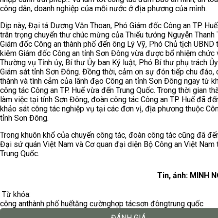
công dân, doanh nghiệp của mỗi nước ở địa phương của mình.
Dịp này, Đại tá Dương Văn Thoan, Phó Giám đốc Công an TP. Huế
trân trọng chuyển thư chúc mừng của Thiếu tướng Nguyễn Thanh 
Giám đốc Công an thành phố đến ông Lý Vỹ, Phó Chủ tịch UBND t
kiêm Giám đốc Công an tỉnh Sơn Đông vừa được bổ nhiệm chức 
Thường vụ Tỉnh ủy, Bí thư Ủy ban Kỷ luật, Phó Bí thư phụ trách Ủ
Giám sát tỉnh Sơn Đông. Đồng thời, cảm ơn sự đón tiếp chu đáo, 
thành và tình cảm của lãnh đạo Công an tỉnh Sơn Đông ngay từ k
công tác Công an TP. Huế vừa đến Trung Quốc. Trong thời gian t
làm việc tại tỉnh Sơn Đông, đoàn công tác Công an TP. Huế đã đế
khảo sát công tác nghiệp vụ tại các đơn vị, địa phương thuộc Cô
tỉnh Sơn Đông.
Trong khuôn khổ của chuyến công tác, đoàn công tác cũng đã đế
Đại sứ quán Việt Nam và Cơ quan đại diện Bộ Công an Việt Nam 
Trung Quốc.
Tin, ảnh: MINH 
Từ khóa:
công an
thành phố huế
tăng cường
hợp tác
sơn đông
trung quốc
ĐÁNH GIÁ