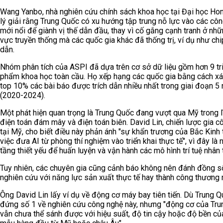
Wang Yanbo, nhà nghiên cứu chính sách khoa học tại Đại học Ho
lý giải rằng Trung Quốc có xu hướng tập trung nỗ lực vào các cô
mới nổi để giành vị thế dẫn đầu, thay vì cố gắng cạnh tranh ở nhữ
vực truyền thống mà các quốc gia khác đã thống trị, ví dụ như ch
dẫn.
Nhóm phân tích của ASPI đã dựa trên cơ sở dữ liệu gồm hơn 9 tr
phẩm khoa học toàn cầu. Họ xếp hạng các quốc gia bằng cách xá
top 10% các bài báo được trích dẫn nhiều nhất trong giai đoạn 5
(2020-2024).
Một phát hiện quan trọng là Trung Quốc đang vượt qua Mỹ trong l
điện toán đám mây và điện toán biên. David Lin, chiến lược gia c
tại Mỹ, cho biết điều này phản ánh "sự khẩn trương của Bắc Kinh 
việc đưa AI từ phòng thí nghiệm vào triển khai thực tế", vì đây là
tầng thiết yếu để huấn luyện và vận hành các mô hình trí tuệ nhân 
Tuy nhiên, các chuyên gia cũng cảnh báo không nên đánh đồng s
nghiên cứu với năng lực sản xuất thực tế hay thành công thương 
Ông David Lin lấy ví dụ về động cơ máy bay tiên tiến. Dù Trung 
đứng số 1 về nghiên cứu công nghệ này, nhưng "động cơ của Tr
vẫn chưa thể sánh được với hiệu suất, độ tin cậy hoặc độ bền củ