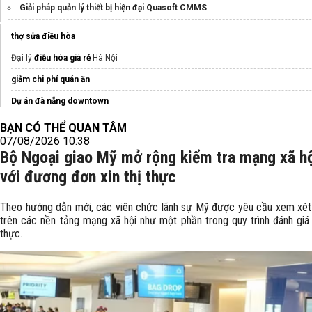
Giải pháp quản lý thiết bị hiện đại Quasoft CMMS
Cập nhật
Bảng bổ trợ LMHT
thợ sửa điều hòa
máy may juki điện tử
chính hãng
Đại lý
điều hòa giá rẻ
Hà Nội
máy vắt sổ
chính hãng
giảm chi phí quán ăn
Giá
máy khắc laser cầm tay
Dự án đà nẵng downtown
kí tự đặc biệt liên quân
thiết bị báo cháy
BẠN CÓ THỂ QUAN TÂM
07/08/2026 10:38
Dịch vụ
Thay pin iPhone 12 Pro Max
giá tốt tại FASTCARE
lò nướng bánh mì
Bộ Ngoại giao Mỹ mở rộng kiểm tra mạng xã hộ
Bán
sim đẹp vinaphone khosim.com
giá rẻ nhất
với đương đơn xin thị thực
Khách SạN Premier Pearl Vũng Tàu
Theo hướng dẫn mới, các viên chức lãnh sự Mỹ được yêu cầu xem xét 
trên các nền tảng mạng xã hội như một phần trong quy trình đánh giá 
thực.