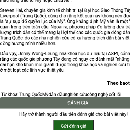
mẫu hàng đầu từ Mỹ hoặc châu Âu".
Steven Hai, chuyên gia kinh tế chính trị tại Đại học Giao Thông Tâ
Liverpool (Trung Quốc), cũng cho rằng kết quả này không nên đư
là "sự sụp đổ quyền lực của Mỹ". Ông khẳng định Mỹ vẫn là một "
quan trọng trên toàn cầu. Ngoài ra, phương pháp đo lường dựa tr
lượng trích dẫn có thể mang lại lợi thế cho các quốc gia đông dâ
Trung Quốc, do các nhà nghiên cứu có xu hướng trích dẫn bài viết
đồng hương mình nhiều hơn.
Dẫu vậy, Jenny Wong-Leung, nhà khoa học dữ liệu tại ASPI, cản
rằng các quốc gia phương Tây đang có nguy cơ đánh mất "những 
dài hạn khó khăn mới giành được trong khoa học và nghiên cứu tiê
ở một loạt các lĩnh vực thiết yếu.
Theo baot
Từ khóa:
Trung Quốc
Mỹ
dẫn đầu
nghiên cứu
công nghệ cốt lõi
ĐÁNH GIÁ
Hãy trở thành người đầu tiên đánh giá cho bài viết này!