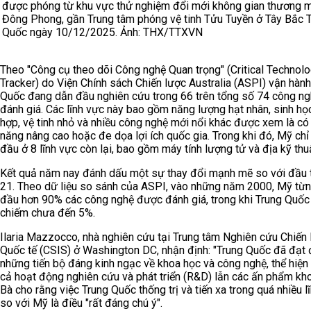
được phóng từ khu vực thử nghiệm đổi mới không gian thương 
Đông Phong, gần Trung tâm phóng vệ tinh Tửu Tuyền ở Tây Bắc 
Quốc ngày 10/12/2025. Ảnh: THX/TTXVN
Theo "Công cụ theo dõi Công nghệ Quan trọng" (Critical Technol
Tracker) do Viện Chính sách Chiến lược Australia (ASPI) vận hành
Quốc đang dẫn đầu nghiên cứu trong 66 trên tổng số 74 công n
đánh giá. Các lĩnh vực này bao gồm năng lượng hạt nhân, sinh họ
hợp, vệ tinh nhỏ và nhiều công nghệ mới nổi khác được xem là có
năng nâng cao hoặc đe dọa lợi ích quốc gia. Trong khi đó, Mỹ chỉ
đầu ở 8 lĩnh vực còn lại, bao gồm máy tính lượng tử và địa kỹ thu
Kết quả năm nay đánh dấu một sự thay đổi mạnh mẽ so với đầu 
21. Theo dữ liệu so sánh của ASPI, vào những năm 2000, Mỹ từ
đầu hơn 90% các công nghệ được đánh giá, trong khi Trung Quốc
chiếm chưa đến 5%.
Ilaria Mazzocco, nhà nghiên cứu tại Trung tâm Nghiên cứu Chiến 
Quốc tế (CSIS) ở Washington DC, nhận định: "Trung Quốc đã đạt
những tiến bộ đáng kinh ngạc về khoa học và công nghệ, thể hiện
cả hoạt động nghiên cứu và phát triển (R&D) lẫn các ấn phẩm kho
Bà cho rằng việc Trung Quốc thống trị và tiến xa trong quá nhiều l
so với Mỹ là điều "rất đáng chú ý".