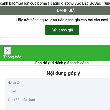
cảnh báo
mưa lớn cục bộ
mưa đá
gió giật
khu vực Bắc Bộ
Bắc Trun
ĐÁNH GIÁ
Hãy trở thành người đầu tiên đánh giá cho bài viết này!
×
Thông báo
Bạn đã gửi đánh giá thành công.
Nội dung góp ý