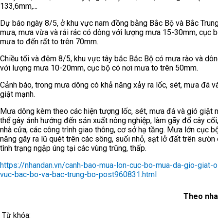
133,6mm,...
Dự báo ngày 8/5, ở khu vực nam đồng bằng Bắc Bộ và Bắc Trun
mưa, mưa vừa và rải rác có dông với lượng mưa 15-30mm, cục b
mưa to đến rất to trên 70mm.
Chiều tối và đêm 8/5, khu vực tây bắc Bắc Bộ có mưa rào và dông
với lượng mưa 10-20mm, cục bộ có nơi mưa to trên 50mm.
Cảnh báo, trong mưa dông có khả năng xảy ra lốc, sét, mưa đá v
giật mạnh.
Mưa dông kèm theo các hiện tượng lốc, sét, mưa đá và gió giật
thể gây ảnh hưởng đến sản xuất nông nghiệp, làm gãy đổ cây cối,
nhà cửa, các công trình giao thông, cơ sở hạ tầng. Mưa lớn cục b
năng gây ra lũ quét trên các sông, suối nhỏ, sạt lở đất trên sườn
tình trạng ngập úng tại các vùng trũng, thấp.
https://nhandan.vn/canh-bao-mua-lon-cuc-bo-mua-da-gio-giat-o
vuc-bac-bo-va-bac-trung-bo-post960831.html
Theo nha
Từ khóa: