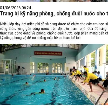
01/06/2026 06:24
Trang bị kỹ năng phòng, chống đuối nước cho 
Nhiều lớp dạy bơi miễn phí đã và đang được tổ chức cho các em học si
nông thôn, vùng gần sông nước trên địa bàn thành phố. Qua đó nâng
thức của cộng đồng về phòng, chống đuối nước, góp phần mang đến c
kỹ năng phòng vệ để có những mùa hè an toàn, bổ ích.