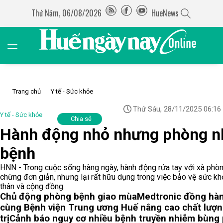
Thứ Năm, 06/08/2026
HueNews
Trang chủ
Y tế - Sức khỏe
Thứ Sáu, 28/11/2025 06:16
Y tế - Sức khỏe
Chia sẻ
Hành động nhỏ nhưng phòng n
bệnh
HNN - Trong cuộc sống hàng ngày, hành động rửa tay với xà phò
chừng đơn giản, nhưng lại rất hữu dụng trong việc bảo vệ sức k
thân và cộng đồng.
Chủ động phòng bệnh giao mùa
Medtronic đồng hà
cùng Bệnh viện Trung ương Huế nâng cao chất lượn
trị
Cảnh báo nguy cơ nhiều bệnh truyền nhiễm bùng 