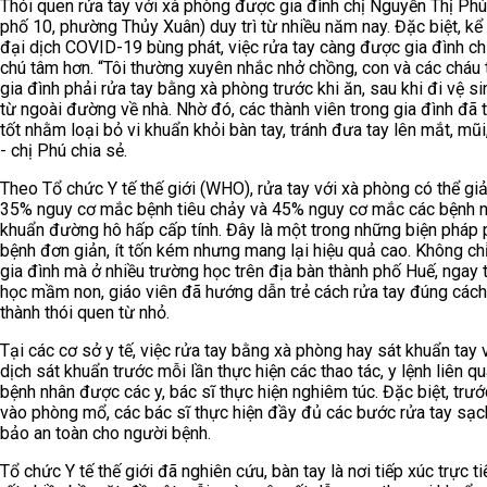
Thói quen rửa tay với xà phòng được gia đình chị Nguyễn Thị Phú
phố 10, phường Thủy Xuân) duy trì từ nhiều năm nay. Đặc biệt, kể 
đại dịch COVID-19 bùng phát, việc rửa tay càng được gia đình ch
chú tâm hơn. “Tôi thường xuyên nhắc nhở chồng, con và các cháu 
gia đình phải rửa tay bằng xà phòng trước khi ăn, sau khi đi vệ si
từ ngoài đường về nhà. Nhờ đó, các thành viên trong gia đình đã 
tốt nhằm loại bỏ vi khuẩn khỏi bàn tay, tránh đưa tay lên mắt, mũi
- chị Phú chia sẻ.
Theo Tổ chức Y tế thế giới (WHO), rửa tay với xà phòng có thể gi
35% nguy cơ mắc bệnh tiêu chảy và 45% nguy cơ mắc các bệnh 
khuẩn đường hô hấp cấp tính. Đây là một trong những biện pháp
bệnh đơn giản, ít tốn kém nhưng mang lại hiệu quả cao. Không ch
gia đình mà ở nhiều trường học trên địa bàn thành phố Huế, ngay 
học mầm non, giáo viên đã hướng dẫn trẻ cách rửa tay đúng cách
thành thói quen từ nhỏ.
Tại các cơ sở y tế, việc rửa tay bằng xà phòng hay sát khuẩn tay 
dịch sát khuẩn trước mỗi lần thực hiện các thao tác, y lệnh liên q
bệnh nhân được các y, bác sĩ thực hiện nghiêm túc. Đặc biệt, trướ
vào phòng mổ, các bác sĩ thực hiện đầy đủ các bước rửa tay sạ
bảo an toàn cho người bệnh.
Tổ chức Y tế thế giới đã nghiên cứu, bàn tay là nơi tiếp xúc trực ti