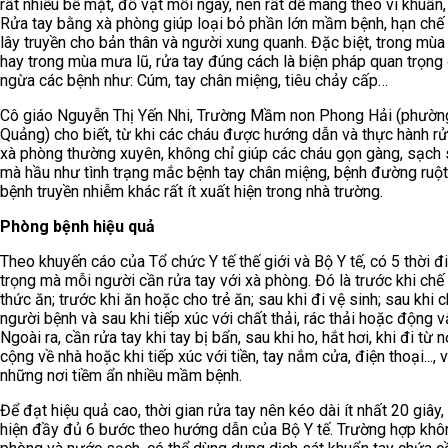
rất nhiều bề mặt, đồ vật mỗi ngày, nên rất dễ mang theo vi khuẩn, 
Rửa tay bằng xà phòng giúp loại bỏ phần lớn mầm bệnh, hạn chế
lây truyền cho bản thân và người xung quanh. Đặc biệt, trong mùa 
hay trong mùa mưa lũ, rửa tay đúng cách là biện pháp quan trọng
ngừa các bệnh như: Cúm, tay chân miệng, tiêu chảy cấp…
Cô giáo Nguyễn Thị Yến Nhi, Trường Mầm non Phong Hải (phườ
Quảng) cho biết, từ khi các cháu được hướng dẫn và thực hành rử
xà phòng thường xuyên, không chỉ giúp các cháu gọn gàng, sạch 
mà hầu như tình trạng mắc bệnh tay chân miệng, bệnh đường ruột
bệnh truyền nhiễm khác rất ít xuất hiện trong nhà trường.
Phòng bệnh hiệu quả
Theo khuyến cáo của Tổ chức Y tế thế giới và Bộ Y tế, có 5 thời 
trọng mà mỗi người cần rửa tay với xà phòng. Đó là trước khi chế
thức ăn; trước khi ăn hoặc cho trẻ ăn; sau khi đi vệ sinh; sau khi
người bệnh và sau khi tiếp xúc với chất thải, rác thải hoặc động v
Ngoài ra, cần rửa tay khi tay bị bẩn, sau khi ho, hắt hơi, khi đi từ 
cộng về nhà hoặc khi tiếp xúc với tiền, tay nắm cửa, điện thoại..., v
những nơi tiềm ẩn nhiều mầm bệnh.
Để đạt hiệu quả cao, thời gian rửa tay nên kéo dài ít nhất 20 giây,
hiện đầy đủ 6 bước theo hướng dẫn của Bộ Y tế. Trường hợp khô