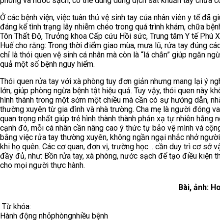
phòng và nước sạch, có thể dùng dung dịch sát khuẩn tay chứa c
Ở các bệnh viện, việc tuân thủ vệ sinh tay của nhân viên y tế đã g
đáng kể tình trạng lây nhiễm chéo trong quá trình khám, chữa bệnh
Tôn Thất Độ, Trưởng khoa Cấp cứu Hồi sức, Trung tâm Y tế Phú X
Huế cho rằng: Trong thời điểm giao mùa, mưa lũ, rửa tay đúng cá
chỉ là thói quen vệ sinh cá nhân mà còn là “lá chắn” giúp ngăn ng
quả một số bệnh nguy hiểm.
Thói quen rửa tay với xà phòng tuy đơn giản nhưng mang lại ý ngh
lớn, giúp phòng ngừa bệnh tật hiệu quả. Tuy vậy, thói quen này kh
hình thành trong một sớm một chiều mà cần có sự hướng dẫn, nh
thường xuyên từ gia đình và nhà trường. Cha mẹ là người đóng vai
quan trọng nhất giúp trẻ hình thành thành phản xạ tự nhiên hằng 
cạnh đó, mỗi cá nhân cần nâng cao ý thức tự bảo vệ mình và cộ
bằng việc rửa tay thường xuyên, không ngần ngại nhắc nhở người
khi họ quên. Các cơ quan, đơn vị, trường học… cần duy trì cơ sở v
đầy đủ, như: Bồn rửa tay, xà phòng, nước sạch để tạo điều kiện th
cho mọi người thực hành.
Bài, ảnh: H
Từ khóa:
Hành động nhỏ
phòng
nhiều bệnh