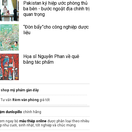
Pakistan ký hiệp ước phòng thủ
ba bên - bước ngoặt địa chính trị
quan trọng
“Đòn bẩy”cho công nghiệp dược
liệu
Họa sĩ Nguyễn Phan về quê
bằng tác phẩm
shop mỹ phẩm gần đây
Tư vấn
Rèm văn phòng
giá tốt
Gia công kem chống nắng
ệm dunlopillo
chính hãng
mua hàng Tmall
em ngay bộ
mẫu thiệp online
được phân loại theo nhiều
ịp như cưới, sinh nhật, tốt nghiệp và chúc mừng.
hũ đựng nước yến