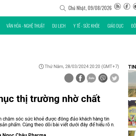
Chủ Nhật, 09/08/2026
VĂN HÓA - NGHỆ THUẬT
DU LỊCH
Y TẾ - SỨC KHỎE
GIÁO DỤC
ĐỜ
Thứ Năm, 28/03/2024 20:20
(GMT+7)
TIN
ục thị trường nhờ chất
m chăm sóc sức khoẻ được đông đảo khách hàng tin
sản phẩm. Cùng theo dõi bài viết dưới đây để hiểu rõ n.
Hà Ngọc Châu Pharma