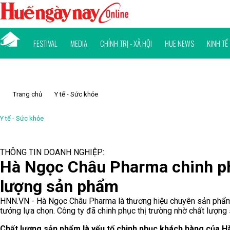
FESTIVAL
MEDIA
CHÍNH TRỊ - XÃ HỘI
HUE NEWS
KINH TẾ
Trang chủ
Y tế - Sức khỏe
Y tế - Sức khỏe
THÔNG TIN DOANH NGHIỆP:
Hà Ngọc Châu Pharma chinh ph
lượng sản phẩm
HNN.VN - Hà Ngọc Châu Pharma là thương hiệu chuyên sản phẩ
tưởng lựa chọn. Công ty đã chinh phục thị trường nhờ chất lượng 
Chất lượng sản phẩm là yếu tố chinh phục khách hàng của 