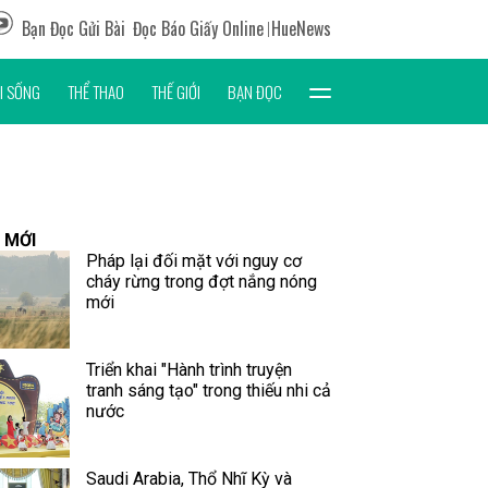
Bạn Đọc Gửi Bài
Đọc Báo Giấy Online
HueNews
I SỐNG
THỂ THAO
THẾ GIỚI
BẠN ĐỌC
 MỚI
Pháp lại đối mặt với nguy cơ
cháy rừng trong đợt nắng nóng
mới
Triển khai "Hành trình truyện
tranh sáng tạo" trong thiếu nhi cả
nước
Saudi Arabia, Thổ Nhĩ Kỳ và