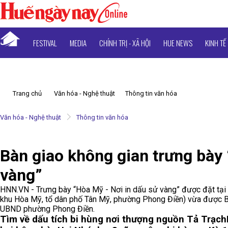
FESTIVAL
MEDIA
CHÍNH TRỊ - XÃ HỘI
HUE NEWS
KINH TẾ
Trang chủ
Văn hóa - Nghệ thuật
Thông tin văn hóa
Văn hóa - Nghệ thuật
Thông tin văn hóa
Bàn giao không gian trưng bày 
vàng”
HNN.VN - Trưng bày “Hòa Mỹ - Nơi in dấu sử vàng” được đặt tại k
khu Hòa Mỹ, tổ dân phố Tân Mỹ, phường Phong Điền) vừa được Bả
UBND phường Phong Điền.
Tìm về dấu tích bi hùng nơi thượng nguồn Tả Trạch