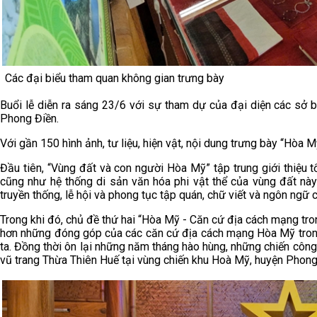
Các đại biểu tham quan không gian trưng bày
Buổi lễ diễn ra sáng 23/6 với sự tham dự của đại diện các sở
Phong Điền.
Với gần 150 hình ảnh, tư liệu, hiện vật, nội dung trưng bày “Hòa M
Đầu tiên, “Vùng đất và con người Hòa Mỹ” tập trung giới thiệu
cũng như hệ thống di sản văn hóa phi vật thể của vùng đất này
truyền thống, lễ hội và phong tục tập quán, chữ viết và ngôn ngữ 
Trong khi đó, chủ đề thứ hai “Hòa Mỹ - Căn cứ địa cách mạng tron
hơn những đóng góp của các căn cứ địa cách mạng Hòa Mỹ trong
ta. Đồng thời ôn lại những năm tháng hào hùng, những chiến côn
vũ trang Thừa Thiên Huế tại vùng chiến khu Hoà Mỹ, huyện Phong 