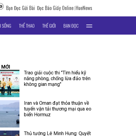
Bạn Đọc Gửi Bài
Đọc Báo Giấy Online
HueNews
I SỐNG
THỂ THAO
THẾ GIỚI
BẠN ĐỌC
 MỚI
Trao giải cuộc thi "Tìm hiểu kỹ
năng phòng, chống lừa đảo trên
không gian mạng"
Iran và Oman đạt thỏa thuận về
tuyến vận tải thương mại qua eo
biển Hormuz
Thủ tướng Lê Minh Hưng: Quyết