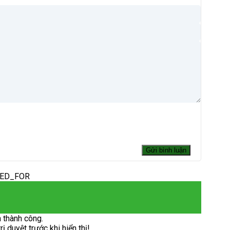
DED_FOR
 thành công.
 duyệt trước khi hiển thị!