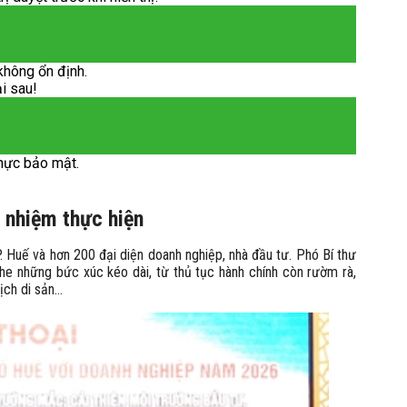
không ổn định.
ại sau!
hực bảo mật.
h nhiệm thực hiện
. Huế và hơn 200 đại diện doanh nghiệp, nhà đầu tư. Phó Bí thư
he những bức xúc kéo dài, từ thủ tục hành chính còn rườm rà,
ch di sản...