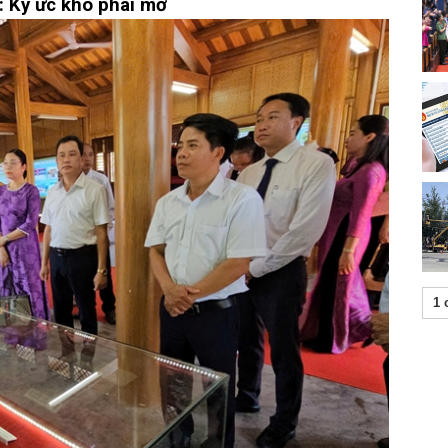
: Ký ức khó phai mờ
1 