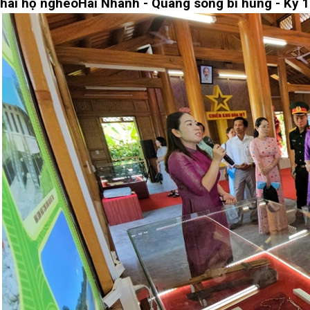
hai hộ nghèo
Hai Nhánh - Quãng sông bi hùng - Kỳ 1