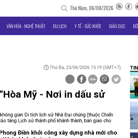
Thứ Năm, 06/08/2026
VĂN HÓA - NGHỆ THUẬT
DU LỊCH
Y TẾ - SỨC KHỎE
GIÁO DỤC
ĐỜ
Thứ Ba, 23/06/2026 15:19
(GMT+7)
TIN
“Hòa Mỹ - Nơi in dấu sử
hông gian Di tích lịch sử Nhà Đại chúng (thuộc Chiến
o tàng Lịch sử thành phố khánh thành, bàn giao cho
Phong Điền khởi công xây dựng nhà mới cho