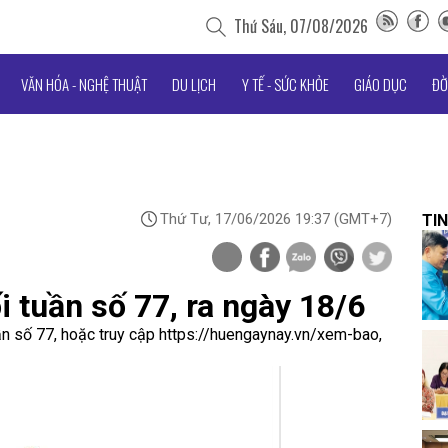
Thứ Sáu, 07/08/2026
VĂN HÓA - NGHỆ THUẬT
DU LỊCH
Y TẾ - SỨC KHỎE
GIÁO DỤC
ĐỜ
Thứ Tư, 17/06/2026 19:37
(GMT+7)
TIN
 tuần số 77, ra ngày 18/6
n số 77, hoặc truy cập https://huengaynay.vn/xem-bao,