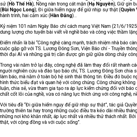
sử (
Hồ Thế Hà
); Nồng nàn trong cát mặn (
Hạ Nguyên
); Giữ gìn 
(
Bùi Ngọc Long
); Đi giữa hiểm nguy để giữ nhịp sự thật (
Quyền 
hành trình, hai cảm xúc (
Hàn Đăng
)…
Kỷ niệm 101 năm Ngày Báo chí cách mạng Việt Nam (21/6/1925 -
dung lượng cho tuyến bài viết về nghề báo và công việc thầm lặn
Điểm nhấn là bài “Công nghệ càng mạnh, trách nhiệm nhà báo càng 
cuộc gặp gỡ với TS. Lương Đông Sơn, Viện Báo chí - Truyền thông
thời đại AI và những giá trị cần được gìn giữ giữa dòng chảy côn
Trong vài năm trở lại đây, công nghệ đã làm thay đổi rất nhanh cá
người nghiên cứu và đào tạo báo chí, TS. Lương Đông Sơn chia sẻ
làm báo, mà nằm ở toàn bộ hệ sinh thái thông tin. Điều đó buộc n
hình thức biểu đạt và quan hệ với công chúng. Công chúng không 
luận, chia sẻ, vừa tham gia tạo ra áp lực kiểm chứng đối với báo
chất cốt lõi của nghề, vừa có năng lực thích ứng với công nghệ, 
Với tiêu đề “Đi giữa hiểm nguy để giữ nhịp sự thật”, tác giả Quyề
trường thiên tai hay trong những cuộc điều tra kéo dài nhiều th
những nơi khó khăn nhất, áp lực nhất và nhiều thử thách nhất. Bởi 
thật, với cộng đồng và với cuộc sống”.