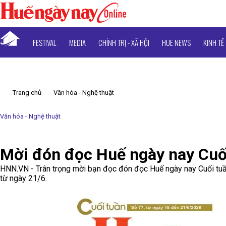
FESTIVAL
MEDIA
CHÍNH TRỊ - XÃ HỘI
HUE NEWS
KINH TẾ
Trang chủ
Văn hóa - Nghệ thuật
Văn hóa - Nghệ thuật
Mời đón đọc Huế ngày nay Cuối
HNN.VN - Trân trọng mời bạn đọc đón đọc Huế ngày nay Cuối tuầ
từ ngày 21/6.