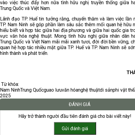
vào việc thúc đẩy hơn nữa tình hữu nghị truyền thống giữa h
Trung Quốc và Việt Nam.
Lãnh đạo TP. Huế tin tưởng rằng, chuyến thăm và làm việc lần 
TP. Nam Ninh sẽ góp phần làm sâu sắc thêm mối quan hệ hữu n
hiểu biết và hợp tác giữa hai địa phương và giữa hai quốc gia tr
vực văn hóa nghệ thuật. Mong tình hữu nghị giữa nhân dân h
Trung Quốc và Việt Nam mãi mãi xanh tươi, đời đời bền vững, c
quan hệ hợp tác nhiều mặt giữa TP. Huế và TP. Nam Ninh sẽ s
hình thành và phát triển.
THÁ
Từ khóa:
Nam Ninh
Trung Quốc
guao lưu
văn hóa
nghệ thuật
di sản
phi vật thể
2025
ĐÁNH GIÁ
Hãy trở thành người đầu tiên đánh giá cho bài viết này!