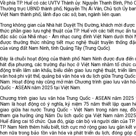
Về phía TP. Huế có các UVTV Thành ủy: Nguyễn Thanh Bình, Phó C
Thường trực UBND thành phố; Nguyễn Thị Ái Vân, Chủ tịch Ủy b
Việt Nam thành phố; lãnh đạo các sở, ban, ngành liên quan.
Trong không gian của Nhà hát Duyệt Thị Đường, khách mời được
thức phần giao lưu nghệ thuật của TP. Huế với các tiết mục ấn t
đặc sắc của Nhã nhạc - Âm nhạc cung đình Việt Nam dưới thời 
được thưởng thức những tiết mục nghệ thuật truyền thống đặ
của vùng đất Nam Ninh, tỉnh Quảng Tây (Trung Quốc).
Đây là chuỗi hoạt động của thành phố Nam Ninh được đưa đến 
hát địa phương, các trường đại học ở Việt Nam nhằm tổ chức c
động triển lãm sân khấu, biểu diễn giao lưu nghệ thuật, triển lã
văn hoá phi vật thể, quảng bá văn hóa và du lịch giữa Trung Quốc
Nam. Hoạt động này cũng mở màn Chương trình giao lưu văn hó
Quốc - ASEAN năm 2025 tại Việt Nam.
Chương trình giao lưu văn hóa Trung Quốc - ASEAN năm 2025 t
Nam là hoạt động có ý nghĩa, kỷ niệm 75 năm thiết lập quan h
giao giữa hai nước Trung Quốc - Việt Nam trong năm nay, đồ
tham gia hưởng ứng Năm Du lịch quốc gia Việt Nam năm 2025
Huế đăng cai tổ chức. Qua đó, giúp cán bộ và người dân của TP.
TP. Nam Ninh thêm hiểu biết, tích cực mở rộng giao lưu gắn kết v
hơn nữa trong bảo tồn văn hóa và phát triển du lịch; đóng góp 