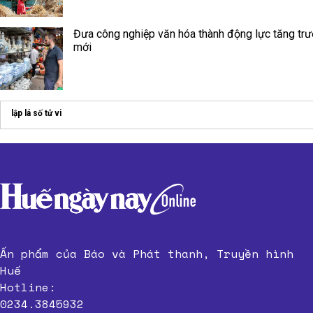
Đưa công nghiệp văn hóa thành động lực tăng tr
mới
lập lá số tử vi
Ấn phẩm của Báo và Phát thanh, Truyền hình
Huế
Hotline:
0234.3845932