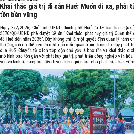
Khai thác giá trị di sản Huế: Muốn đi xa, phải 
tồn bền vững
Ngày 8/7/2026, Chủ tịch UBND thành phố Huế đã ký ban hành Quyế
2376/QĐ-UBND phê duyệt Đề án “Khai thác, phát huy giá trị Quần thể d
đô Huế đến năm 2035”. Đây không chỉ là một quyết định quản lý hành ch
thường, mà có thể xem là một dấu mốc quan trọng trong tư duy phát tri
của Huế: Chuyển từ cách tiếp cận chủ yếu là bảo tồn và khai thác dịc
mô hình bảo tồn gắn với phát huy giá trị, phát triển công nghiệp văn hóa, 
sản và kinh tế sáng tạo, lấy di sản làm nguồn lực cho phát triển bền vữn