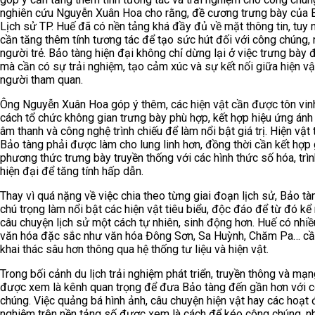
nghiên cứu Nguyễn Xuân Hoa cho rằng, đề cương trưng bày của 
Lịch sử TP. Huế đã có nền tảng khá đầy đủ về mặt thông tin, tuy 
cần tăng thêm tính tương tác để tạo sức hút đối với công chúng, 
người trẻ. Bảo tàng hiện đại không chỉ dừng lại ở việc trưng bày 
mà cần có sự trải nghiệm, tạo cảm xúc và sự kết nối giữa hiện vậ
người tham quan.
Ông Nguyễn Xuân Hoa góp ý thêm, các hiện vật cần được tôn vin
cách tổ chức không gian trưng bày phù hợp, kết hợp hiệu ứng ánh
âm thanh và công nghệ trình chiếu để làm nổi bật giá trị. Hiện vật 
Bảo tàng phải được làm cho lung linh hơn, đồng thời cần kết hợp
phương thức trưng bày truyền thống với các hình thức số hóa, trìn
hiện đại để tăng tính hấp dẫn.
Thay vì quá nặng về việc chia theo từng giai đoạn lịch sử, Bảo tà
chú trọng làm nổi bật các hiện vật tiêu biểu, độc đáo để từ đó k
câu chuyện lịch sử một cách tự nhiên, sinh động hơn. Huế có nhiều
văn hóa đặc sắc như văn hóa Đông Sơn, Sa Huỳnh, Chăm Pa… c
khai thác sâu hơn thông qua hệ thống tư liệu và hiện vật.
Trong bối cảnh du lịch trải nghiệm phát triển, truyền thông và mạn
được xem là kênh quan trọng để đưa Bảo tàng đến gần hơn với 
chúng. Việc quảng bá hình ảnh, câu chuyện hiện vật hay các hoạt 
nghiệm trên nền tảng số được xem là cách để kéo công chúng, nh