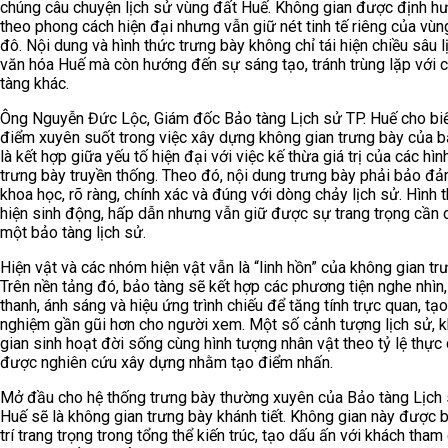
chúng câu chuyện lịch sử vùng đất Huế. Không gian được định h
theo phong cách hiện đại nhưng vẫn giữ nét tinh tế riêng của vùn
đô. Nội dung và hình thức trưng bày không chỉ tái hiện chiều sâu l
văn hóa Huế mà còn hướng đến sự sáng tạo, tránh trùng lặp với 
tàng khác.
Ông Nguyễn Đức Lộc, Giám đốc Bảo tàng Lịch sử TP. Huế cho biế
điểm xuyên suốt trong việc xây dựng không gian trưng bày của b
là kết hợp giữa yếu tố hiện đại với việc kế thừa giá trị của các hìn
trưng bày truyền thống. Theo đó, nội dung trưng bày phải bảo đả
khoa học, rõ ràng, chính xác và đúng với dòng chảy lịch sử. Hình 
hiện sinh động, hấp dẫn nhưng vẫn giữ được sự trang trọng cần 
một bảo tàng lịch sử.
Hiện vật và các nhóm hiện vật vẫn là “linh hồn” của không gian tr
Trên nền tảng đó, bảo tàng sẽ kết hợp các phương tiện nghe nhìn
thanh, ánh sáng và hiệu ứng trình chiếu để tăng tính trực quan, tạo
nghiệm gần gũi hơn cho người xem. Một số cảnh tượng lịch sử, 
gian sinh hoạt đời sống cùng hình tượng nhân vật theo tỷ lệ thực
được nghiên cứu xây dựng nhằm tạo điểm nhấn.
Mở đầu cho hệ thống trưng bày thường xuyên của Bảo tàng Lịch 
Huế sẽ là không gian trưng bày khánh tiết. Không gian này được bố
trí trang trọng trong tổng thể kiến trúc, tạo dấu ấn với khách tham