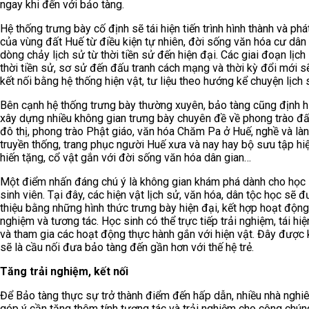
ngay khi đến với bảo tàng.
Hệ thống trưng bày cố định sẽ tái hiện tiến trình hình thành và phát
của vùng đất Huế từ điều kiện tự nhiên, đời sống văn hóa cư dân
dòng chảy lịch sử từ thời tiền sử đến hiện đại. Các giai đoạn lịch
thời tiền sử, sơ sử đến đấu tranh cách mạng và thời kỳ đổi mới 
kết nối bằng hệ thống hiện vật, tư liệu theo hướng kể chuyện lịch 
Bên cạnh hệ thống trưng bày thường xuyên, bảo tàng cũng định 
xây dựng nhiều không gian trưng bày chuyên đề về phong trào đấ
đô thị, phong trào Phật giáo, văn hóa Chăm Pa ở Huế, nghề và là
truyền thống, trang phục người Huế xưa và nay hay bộ sưu tập hi
hiến tặng, cổ vật gắn với đời sống văn hóa dân gian…
Một điểm nhấn đáng chú ý là không gian khám phá dành cho học 
sinh viên. Tại đây, các hiện vật lịch sử, văn hóa, dân tộc học sẽ đ
thiệu bằng những hình thức trưng bày hiện đại, kết hợp hoạt động 
nghiệm và tương tác. Học sinh có thể trực tiếp trải nghiệm, tái hiệ
và tham gia các hoạt động thực hành gắn với hiện vật. Đây được
sẽ là cầu nối đưa bảo tàng đến gần hơn với thế hệ trẻ.
Tăng trải nghiệm, kết nối
Để Bảo tàng thực sự trở thành điểm đến hấp dẫn, nhiều nhà nghi
góp ý cần tăng thêm tính tương tác và trải nghiệm cho công chún