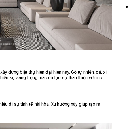
K
m
B
K
T
W
M
T
xây dựng biệt thự hiện đại hiện nay. Gỗ tự nhiên, đá, xi
t
ể hiện sự sang trọng mà còn tạo sự thân thiện với môi
h
t
d
H
ếu đi sự tinh tế, hài hòa. Xu hướng này giúp tạo ra