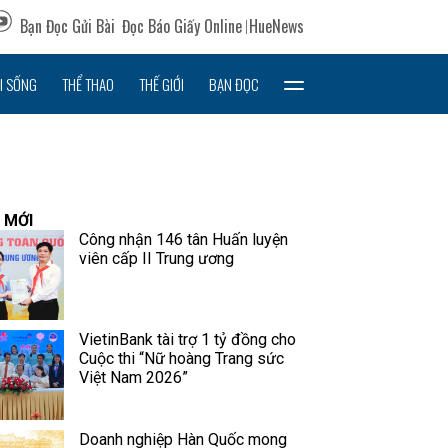
Bạn Đọc Gửi Bài
Đọc Báo Giấy Online
HueNews
I SỐNG
THỂ THAO
THẾ GIỚI
BẠN ĐỌC
 MỚI
Công nhận 146 tân Huấn luyện
viên cấp II Trung ương
VietinBank tài trợ 1 tỷ đồng cho
Cuộc thi “Nữ hoàng Trang sức
Việt Nam 2026”
Doanh nghiệp Hàn Quốc mong