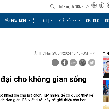
Thứ Sáu, 07/08/2026
VĂN HÓA - NGHỆ THUẬT
DU LỊCH
Y TẾ - SỨC KHỎE
GIÁO DỤC
ĐỜ
Thứ Hai, 29/04/2024 10:45
(GMT+7)
TIN
n đại cho không gian sống
nhiều gia chủ lựa chọn. Tuy nhiên, để có được thiết kế
 dễ đơn giản. Bài viết dưới đây sẽ giới thiệu cho bạn