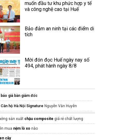
muốn đầu tư khu phức hợp y tế
và công nghệ cao tại Huế
Bảo đảm an ninh tại các điểm di
tích
Mời đón đọc Huế ngày nay số
494, phát hành ngày 8/8
báo giá bàn giám đốc
Căn hộ Hà Nội Signature
Nguyễn Văn Huyên
Bậc cầu thang nhựa
ưởng sản xuất
chậu composite
giá rẻ chất lượng
Mẫu giường gỗ đẹp
ên mua
nệm lò xo
nào
giấy dán tường sang trọng
en cây