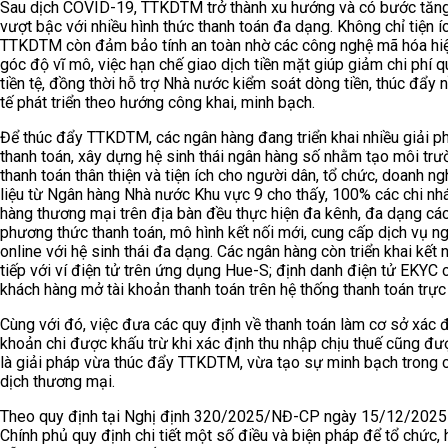
Sau dịch COVID-19, TTKDTM trở thành xu hướng và có bước tăn
vượt bậc với nhiều hình thức thanh toán đa dạng. Không chỉ tiện íc
TTKDTM còn đảm bảo tính an toàn nhờ các công nghệ mã hóa hiệ
góc độ vĩ mô, việc hạn chế giao dịch tiền mặt giúp giảm chi phí q
tiền tệ, đồng thời hỗ trợ Nhà nước kiểm soát dòng tiền, thúc đẩy 
tế phát triển theo hướng công khai, minh bạch.
Để thúc đẩy TTKDTM, các ngân hàng đang triển khai nhiều giải p
thanh toán, xây dựng hệ sinh thái ngân hàng số nhằm tạo môi trư
thanh toán thân thiện và tiện ích cho người dân, tổ chức, doanh ng
liệu từ Ngân hàng Nhà nước Khu vực 9 cho thấy, 100% các chi nh
hàng thương mại trên địa bàn đều thực hiện đa kênh, đa dạng cá
phương thức thanh toán, mô hình kết nối mới, cung cấp dịch vụ n
online với hệ sinh thái đa dạng. Các ngân hàng còn triển khai kết n
tiếp với ví điện tử trên ứng dụng Hue-S; định danh điện tử EKYC 
khách hàng mở tài khoản thanh toán trên hệ thống thanh toán trực
Cùng với đó, việc đưa các quy định về thanh toán làm cơ sở xác 
khoản chi được khấu trừ khi xác định thu nhập chịu thuế cũng đ
là giải pháp vừa thúc đẩy TTKDTM, vừa tạo sự minh bạch trong 
dịch thương mại.
Theo quy định tại Nghị định 320/2025/NĐ-CP ngày 15/12/2025
Chính phủ quy định chi tiết một số điều và biện pháp để tổ chức,