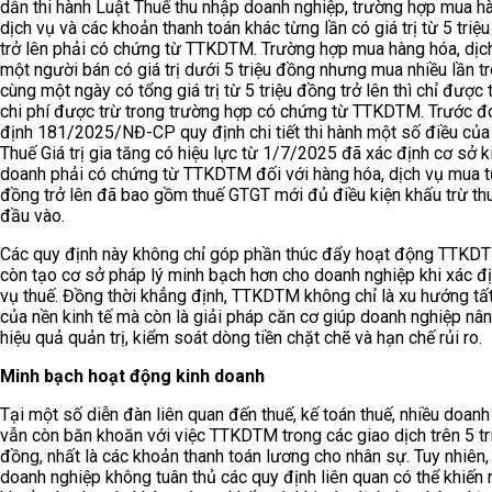
dẫn thi hành Luật Thuế thu nhập doanh nghiệp, trường hợp mua h
dịch vụ và các khoản thanh toán khác từng lần có giá trị từ 5 triệ
trở lên phải có chứng từ TTKDTM. Trường hợp mua hàng hóa, dịc
một người bán có giá trị dưới 5 triệu đồng nhưng mua nhiều lần t
cùng một ngày có tổng giá trị từ 5 triệu đồng trở lên thì chỉ được 
chi phí được trừ trong trường hợp có chứng từ TTKDTM. Trước đ
định 181/2025/NĐ-CP quy định chi tiết thi hành một số điều của
Thuế Giá trị gia tăng có hiệu lực từ 1/7/2025 đã xác định cơ sở k
doanh phải có chứng từ TTKDTM đối với hàng hóa, dịch vụ mua từ
đồng trở lên đã bao gồm thuế GTGT mới đủ điều kiện khấu trừ t
đầu vào.
Các quy định này không chỉ góp phần thúc đẩy hoạt động TTK
còn tạo cơ sở pháp lý minh bạch hơn cho doanh nghiệp khi xác đ
vụ thuế. Đồng thời khẳng định, TTKDTM không chỉ là xu hướng tấ
của nền kinh tế mà còn là giải pháp căn cơ giúp doanh nghiệp nâ
hiệu quả quản trị, kiểm soát dòng tiền chặt chẽ và hạn chế rủi ro.
Minh bạch hoạt động kinh doanh
Tại một số diễn đàn liên quan đến thuế, kế toán thuế, nhiều doanh
vẫn còn băn khoăn với việc TTKDTM trong các giao dịch trên 5 tr
đồng, nhất là các khoản thanh toán lương cho nhân sự. Tuy nhiên,
doanh nghiệp không tuân thủ các quy định liên quan có thể khiến