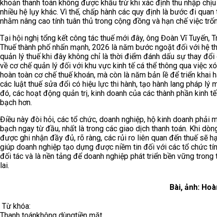
khoản thanh toán không được khấu trừ khi xác định thu nhập chịu
nhiều hệ lụy khác. Vì thế, chấp hành các quy định là bước đi quan
nhằm nâng cao tính tuân thủ trong cộng đồng và hạn chế việc trốn
Tại hội nghị tổng kết công tác thuế mới đây, ông Đoàn Vĩ Tuyến, 
Thuế thành phố nhấn mạnh, 2026 là năm bước ngoặt đối với hệ t
quản lý thuế khi đây không chỉ là thời điểm đánh dấu sự thay đổi
về cơ chế quản lý đối với khu vực kinh tế cá thể thông qua việc x
hoàn toàn cơ chế thuế khoán, mà còn là năm bản lề để triển khai h
các luật thuế sửa đổi có hiệu lực thi hành, tạo hành lang pháp lý 
đó, các hoạt động quản trị, kinh doanh của các thành phần kinh t
bạch hơn.
Điều này đòi hỏi, các tổ chức, doanh nghiệp, hộ kinh doanh phải 
bạch ngay từ đầu, nhất là trong các giao dịch thanh toán. Khi dòng
được ghi nhận đầy đủ, rõ ràng, các rủi ro liên quan đến thuế sẽ h
giúp doanh nghiệp tạo dựng được niềm tin đối với các tổ chức tí
đối tác và là nền tảng để doanh nghiệp phát triển bền vững trong
lai.
Bài, ảnh: Ho
Từ khóa:
Thanh toán
không dùng
tiền mặt