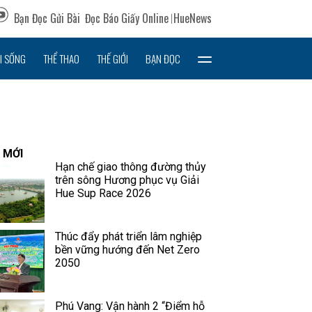
Bạn Đọc Gửi Bài
Đọc Báo Giấy Online
HueNews
I SỐNG
THỂ THAO
THẾ GIỚI
BẠN ĐỌC
 MỚI
Hạn chế giao thông đường thủy
trên sông Hương phục vụ Giải
Hue Sup Race 2026
Thúc đẩy phát triển lâm nghiệp
bền vững hướng đến Net Zero
2050
Phú Vang: Vận hành 2 “Điểm hỗ