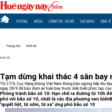
FESTIVAL
MEDIA
CHÍNH TRỊ - XÃ HỘI
HUE NEWS
KINH TẾ
Trang chủ
Kinh tế
Kinh tế
Tạm dừng khai thác 4 sân bay 
Tối 27/9, Cục Hàng không Việt Nam thông báo ngừng tiếp thu tàu
ngày 28/9 để bảo đảm an toàn bay trước diễn biến phức tạp của 
Phòng tránh bão số 10: Hạn chế ra đường từ 10h đ
phó với bão số 10, nhất là các địa phương ven biển
B
"quyết liệt, từ sớm, từ xa" ứng phó bão số 10