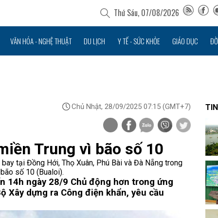
Thứ Sáu, 07/08/2026
VĂN HÓA - NGHỆ THUẬT
DU LỊCH
Y TẾ - SỨC KHỎE
GIÁO DỤC
ĐỜ
Chủ Nhật, 28/09/2025 07:15
(GMT+7)
TIN
miền Trung vì bão số 10
 bay tại Đồng Hới, Thọ Xuân, Phú Bài và Đà Nẵng trong
bão số 10 (Bualoi).
ến 14h ngày 28/9
Chủ động hơn trong ứng
ộ Xây dựng ra Công điện khẩn, yêu cầu