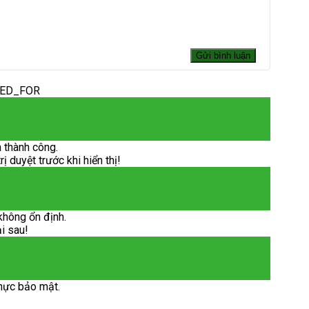
DED_FOR
 thành công.
 duyệt trước khi hiển thị!
không ổn định.
ại sau!
hực bảo mật.