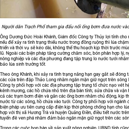
Người dân Trạch Phổ tham gia đấu nối ống bơm đưa nước và
Ông Dương Đức Hoài Khánh, Giám đốc Công ty Thủy lợi tỉnh cho 
nếu để xảy ra tình trạng thiếu nước trong đồng ruộng thì lúa chậm
triển và thời vụ sẽ kéo dài, không thể thu hoạch kịp thời trước m
lũ. Ngoài các biện pháp tăng cường chăm sóc, bón phân hợp lý, 
nông nghiệp và các địa phương đang tập trung lo nước tưới nh
bảo lúa sinh trưởng tốt.
Theo ông Khánh, khi xảy ra tình trạng nắng hạn gay gắt sẽ đóng t
các cửa trên đập Thảo Long nhằm ngăn mặn giữ ngọt trên sông
Công ty phối hợp với các địa phương tập trung tổ chức nạo vét h
kênh mương, các hồ chứa nhỏ trên địa bàn tỉnh; sửa chữa và vận 
cả các trạm bơm điện và gắn các ống bơm nhằm chủ động, kịp t
nước từ các sông, hồ chứa vào tưới. Công ty phối hợp với ngành 
biện pháp ưu tiên cung cấp điện kịp thời phòng chống hạn cho lúa
hợp với thị xã Hương Trà và huyện Quảng Điền, điều tiết nước trê
tuyến đê ven phá nhằm đảm bảo ngăn mặn giữ ngọt trên các sôn
Trong các cuộc họp bàn về sản xuất nông nghiệp, UBND tỉnh cũn