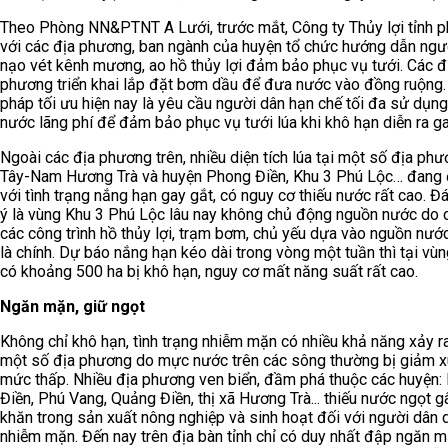
Theo Phòng NN&PTNT A Lưới, trước mắt, Công ty Thủy lợi tỉnh p
với các địa phương, ban ngành của huyện tổ chức hướng dẫn ngư
nạo vét kênh mương, ao hồ thủy lợi đảm bảo phục vụ tưới. Các đ
phương triển khai lắp đặt bơm dầu để đưa nước vào đồng ruộng.
pháp tối ưu hiện nay là yêu cầu người dân hạn chế tối đa sử dụn
nước lãng phí để đảm bảo phục vụ tưới lúa khi khô hạn diễn ra ga
Ngoài các địa phương trên, nhiều diện tích lúa tại một số địa ph
Tây-Nam Hương Trà và huyện Phong Điền, Khu 3 Phú Lộc… đang 
với tình trạng nắng hạn gay gắt, có nguy cơ thiếu nước rất cao. Đ
ý là vùng Khu 3 Phú Lộc lâu nay không chủ động nguồn nước do 
các công trình hồ thủy lợi, trạm bơm, chủ yếu dựa vào nguồn nư
là chính. Dự báo nắng hạn kéo dài trong vòng một tuần thì tại vù
có khoảng 500 ha bị khô hạn, nguy cơ mất năng suất rất cao.
Ngăn mặn, giữ ngọt
Không chỉ khô hạn, tình trạng nhiễm mặn có nhiều khả năng xảy ra
một số địa phương do mực nước trên các sông thường bị giảm 
mức thấp. Nhiều địa phương ven biển, đầm phá thuộc các huyện:
Điền, Phú Vang, Quảng Điền, thị xã Hương Trà... thiếu nước ngọt g
khăn trong sản xuất nông nghiệp và sinh hoạt đối với người dân 
nhiễm mặn. Đến nay trên địa bàn tỉnh chỉ có duy nhất đập ngăn 