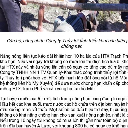
Cán bộ, công nhân Công ty Thủy lợi tỉnh triển khai các biện
chống hạn
Nắng nóng liên tục kéo dài khiến hơn 10 ha lúa của HTX Trạch Ph
khô hạn. Nếu vài ngày tới không có mưa lớn thì diện tích lúa bị kh
tại HTX này và nhiều vùng lân cận có nguy cơ tăng cao dù mấy ng
Công ty TNHH NN 1 TV Quản lý-Khai thác công trình thủy lợi tỉnh
ty Thủy lợi) phối hợp với HTX tiến hành lắp đặt ống nối từ hồ Môi
hệ thống liên hồ Mỹ Xuyên) để đưa nước chống hạn khẩn cấp ch
ruộng HTX Trạch Phổ và các vùng hạ lưu hồ Môi.
Tại huyện miền núi A Lưới, tình trạng nắng hạn càng đáng lo ngại 
Hầu hết các khe suối, mực nước các hồ chứa trên địa bàn huyện 
đều xuống mức rất thấp. Một số hồ có dấu hiệu trơ đáy, bị xuống
không có khả năng chống hạn cho sản xuất nông nghiệp, nhất là c
Nếu trong 10 ngày tới không có mưa lớn thì gần như toàn bộ diện 
trên địa bàn huyện A Lưới, với khoảng 800 ha có nguy cơ khô hạn