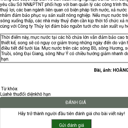
yêu cầu Sở NN&PTNT phối hợp với ban quản lý các công trình thu
thuỷ lợi, các ban ngành liên quan có biện pháp tích nước, xả nước
nhằm đảm bảo phục vụ sản xuất nông nghiệp. Nếu mực nước trê
sông xuống thấp, các nhà máy thuỷ điện cần kịp thời tổ chức xả 
cùng với Công ty Thủy lợi đảm bảo nguồn tưới cho sản xuất vụ hè
Thời điểm này, mực nước tại các hồ chứa lớn vẫn đảm bảo cao t
thiết kế, song sẽ có nguy cơ giảm trong những ngày đến do vận 
điều tiết để tưới lúa. Mực nước trên các sông Bồ, sông Hương, 
Truồi, sông Đại Giang, sông Như Ý có chiều hướng giảm nhanh d
hạn.
Bài, ảnh: HOÀN
Từ khóa:
Lúa
hè thu
đối diện
khô hạn
ĐÁNH GIÁ
Hãy trở thành người đầu tiên đánh giá cho bài viết này!