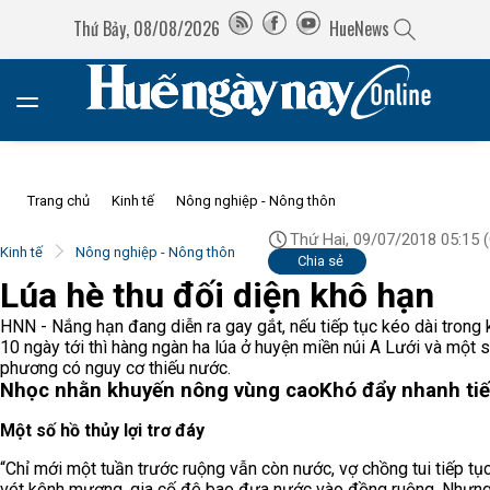
Thứ Bảy, 08/08/2026
HueNews
Trang chủ
Kinh tế
Nông nghiệp - Nông thôn
Thứ Hai, 09/07/2018 05:15
(
Kinh tế
Nông nghiệp - Nông thôn
Chia sẻ
Lúa hè thu đối diện khô hạn
HNN - Nắng hạn đang diễn ra gay gắt, nếu tiếp tục kéo dài trong
10 ngày tới thì hàng ngàn ha lúa ở huyện miền núi A Lưới và một 
phương có nguy cơ thiếu nước.
Nhọc nhằn khuyến nông vùng cao
Khó đẩy nhanh ti
Một số hồ thủy lợi trơ đáy
“Chỉ mới một tuần trước ruộng vẫn còn nước, vợ chồng tui tiếp tụ
vét kênh mương, gia cố đê bao đưa nước vào đồng ruộng. Nhưn