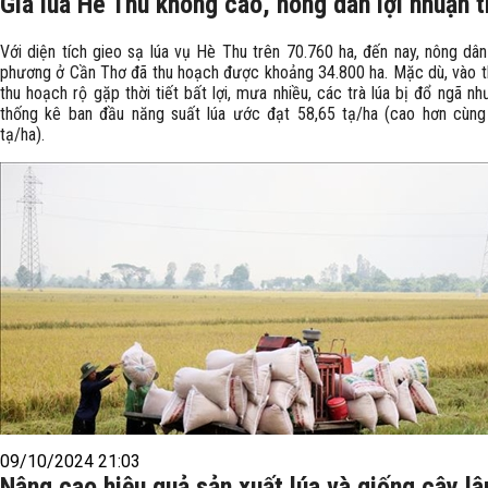
Giá lúa Hè Thu không cao, nông dân lợi nhuận 
Với diện tích gieo sạ lúa vụ Hè Thu trên 70.760 ha, đến nay, nông dâ
phương ở Cần Thơ đã thu hoạch được khoảng 34.800 ha. Mặc dù, vào t
thu hoạch rộ gặp thời tiết bất lợi, mưa nhiều, các trà lúa bị đổ ngã n
thống kê ban đầu năng suất lúa ước đạt 58,65 tạ/ha (cao hơn cùng
tạ/ha).
09/10/2024 21:03
Nâng cao hiệu quả sản xuất lúa và giống cây l