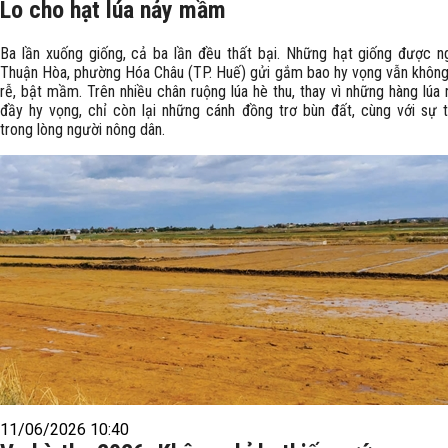
Lo cho hạt lúa nảy mầm
Ba lần xuống giống, cả ba lần đều thất bại. Những hạt giống được n
Thuận Hòa, phường Hóa Châu (TP. Huế) gửi gắm bao hy vọng vẫn không
rễ, bật mầm. Trên nhiều chân ruộng lúa hè thu, thay vì những hàng lúa
đầy hy vọng, chỉ còn lại những cánh đồng trơ bùn đất, cùng với sự t
trong lòng người nông dân.
11/06/2026 10:40