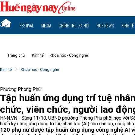
FESTIVAL
MEDIA
CHÍNH TRỊ - XÃ HỘI
HUE NEWS
KINH TẾ
Trang chủ
Kinh tế
Khoa học - Công nghệ
Kinh tế
Khoa học - Công nghệ
Phường Phong Phú:
Tập huấn ứng dụng trí tuệ nhân
chức, viên chức, người lao độn
HNN.VN - Sáng 11/10, UBND phường Phong Phú phối hợp với Sở 
huấn kỹ năng ứng dụng trí tuệ nhân tạo (AI) cho cán bộ, công chứ
120 phụ nữ được tập huấn ứng dụng công nghệ AI 