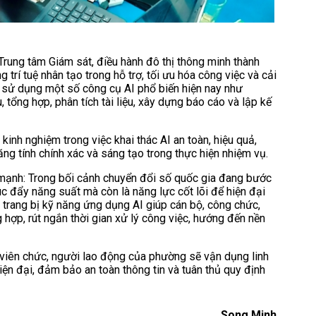
ung tâm Giám sát, điều hành đô thị thông minh thành
trí tuệ nhân tạo trong hỗ trợ, tối ưu hóa công việc và cải
ẫn sử dụng một số công cụ AI phổ biến hiện nay như
tổng hợp, phân tích tài liệu, xây dựng báo cáo và lập kế
kinh nghiệm trong việc khai thác AI an toàn, hiệu quả,
ăng tính chính xác và sáng tạo trong thực hiện nhiệm vụ.
nh: Trong bối cảnh chuyển đổi số quốc gia đang bước
húc đẩy năng suất mà còn là năng lực cốt lõi để hiện đại
 trang bị kỹ năng ứng dụng AI giúp cán bộ, công chức,
hợp, rút ngắn thời gian xử lý công việc, hướng đến nền
 viên chức, người lao động của phường sẽ vận dụng linh
hiện đại, đảm bảo an toàn thông tin và tuân thủ quy định
Song Minh