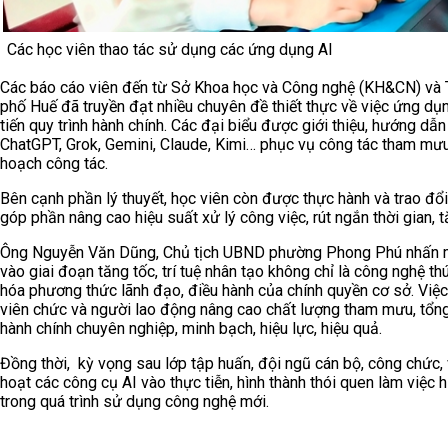
Các học viên thao tác sử dụng các ứng dụng AI
Các báo cáo viên đến từ Sở Khoa học và Công nghệ (KH&CN) và Tr
phố Huế đã truyền đạt nhiều chuyên đề thiết thực về việc ứng dụng 
tiến quy trình hành chính. Các đại biểu được giới thiệu, hướng d
ChatGPT, Grok, Gemini, Claude, Kimi… phục vụ công tác tham mưu, 
hoạch công tác.
Bên cạnh phần lý thuyết, học viên còn được thực hành và trao đổi 
góp phần nâng cao hiệu suất xử lý công việc, rút ngắn thời gian, t
Ông Nguyễn Văn Dũng, Chủ tịch UBND phường Phong Phú nhấn mạ
vào giai đoạn tăng tốc, trí tuệ nhân tạo không chỉ là công nghệ t
hóa phương thức lãnh đạo, điều hành của chính quyền cơ sở. Việc
viên chức và người lao động nâng cao chất lượng tham mưu, tổng 
hành chính chuyên nghiệp, minh bạch, hiệu lực, hiệu quả.
Đồng thời, kỳ vọng sau lớp tập huấn, đội ngũ cán bộ, công chức,
hoạt các công cụ AI vào thực tiễn, hình thành thói quen làm việc 
trong quá trình sử dụng công nghệ mới.