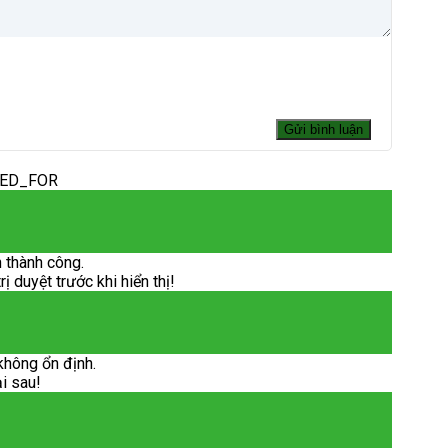
DED_FOR
 thành công.
 duyệt trước khi hiển thị!
không ổn định.
ại sau!