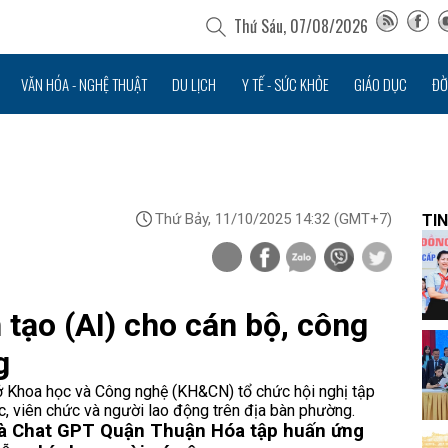
Thứ Sáu, 07/08/2026
VĂN HÓA - NGHỆ THUẬT
DU LỊCH
Y TẾ - SỨC KHỎE
GIÁO DỤC
ĐỜ
Thứ Bảy, 11/10/2025 14:32
(GMT+7)
TIN
 tạo (AI) cho cán bộ, công
g
Khoa học và Công nghệ (KH&CN) tổ chức hội nghị tập
c, viên chức và người lao động trên địa bàn phường.
và Chat GPT
Quận Thuận Hóa tập huấn ứng