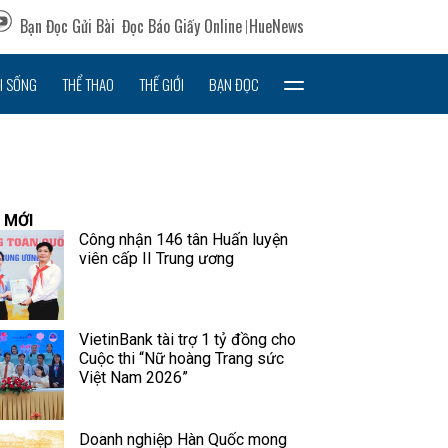
Bạn Đọc Gửi Bài
Đọc Báo Giấy Online
HueNews
I SỐNG
THỂ THAO
THẾ GIỚI
BẠN ĐỌC
 MỚI
Công nhận 146 tân Huấn luyện
viên cấp II Trung ương
VietinBank tài trợ 1 tỷ đồng cho
Cuộc thi “Nữ hoàng Trang sức
Việt Nam 2026”
Doanh nghiệp Hàn Quốc mong