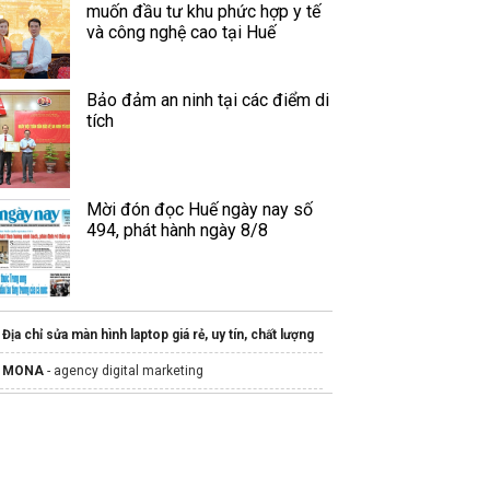
muốn đầu tư khu phức hợp y tế
và công nghệ cao tại Huế
Bảo đảm an ninh tại các điểm di
tích
Mời đón đọc Huế ngày nay số
494, phát hành ngày 8/8
Địa chỉ sửa màn hình laptop giá rẻ, uy tín, chất lượng
MONA
- agency digital marketing
Mua
thiết bị mạng cisco
giá rẻ
Các mẫu
sơ đồ tổ chức
Tin
tuyển dụng sales
mới nhất