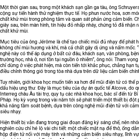
Một thời gian sau, trong một khách sạn gần ga tàu, ông Schruyer
cộng sự tiến hành thử nghiệm thực tế. Họ phun nước hoa, sơn món
chất khử mùi trong phòng tắm và quan sát phản ứng cảm biến. Ch
giây sau, trên màn hình, tín hiệu đỏ nhấp nháy, chứng tỏ đã nhận r
chất khử mùi.
Mục tiêu của ông Jérôme là chế tạo chiếc mũi đủ nhạy để phát h
không chỉ mùi hương và khí, mà cả chất gây dị ứng và nấm mốc. 
nghệ này có thể áp dụng ở bất cứ đâu, khách sạn, văn phòng, bệnh
trường học, nhà ở, nơi tồn tại nguồn ô nhiễm”, ông nói. Tham vọn
chỉ dừng ở việc phát hiện, mà còn tiến tới khắc phục, chẳng hạn 
điều chỉnh thông gió trong tòa nhà dựa trên dữ liệu cảm biến chín
Tuy nhiên, giới khoa học muốn tiến xa hơn để mũi điện tử có thể p
dấu hiệu ung thư. Đây là mục tiêu của dự án quốc tế Alcove, do q
Interreg châu Âu tài trợ, quy tụ các nhà khoa học, bác sĩ đến từ Bỉ
Pháp. Họ kỳ vọng trong vài năm tới sẽ phát triển một thiết bị đột
khả năng tầm soát bệnh, dựa trên công nghệ mũi điện tử với cảm
siêu nhạy.
Hiện thiết bị vẫn đang trong giai đoạn đăng ký sáng chế, nên nh
nghiên cứu chỉ hé lộ vài chi tiết: một chiếc mặt nạ để thở, ống dẫn
hộp điện tử nối với máy tính và những cảm biến siêu nhạy, lĩnh v