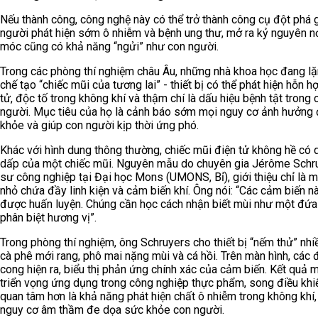
Nếu thành công, công nghệ này có thể trở thành công cụ đột phá 
người phát hiện sớm ô nhiễm và bệnh ung thư, mở ra kỷ nguyên n
móc cũng có khả năng “ngửi” như con người.
Trong các phòng thí nghiệm châu Âu, những nhà khoa học đang lặ
chế tạo “chiếc mũi của tương lai” - thiết bị có thể phát hiện hỗn 
tử, độc tố trong không khí và thậm chí là dấu hiệu bệnh tật trong 
người. Mục tiêu của họ là cảnh báo sớm mọi nguy cơ ảnh hưởng
khỏe và giúp con người kịp thời ứng phó.
Khác với hình dung thông thường, chiếc mũi điện tử không hề có 
dấp của một chiếc mũi. Nguyên mẫu do chuyên gia Jérôme Schru
sư công nghiệp tại Đại học Mons (UMONS, Bỉ), giới thiệu chỉ là 
nhỏ chứa đầy linh kiện và cảm biến khí. Ông nói: “Các cảm biến n
được huấn luyện. Chúng cần học cách nhận biết mùi như một đứa 
phân biệt hương vị”.
Trong phòng thí nghiệm, ông Schruyers cho thiết bị “nếm thử” nhi
cà phê mới rang, phô mai nặng mùi và cá hồi. Trên màn hình, các
cong hiện ra, biểu thị phản ứng chính xác của cảm biến. Kết quả 
triển vọng ứng dụng trong công nghiệp thực phẩm, song điều khi
quan tâm hơn là khả năng phát hiện chất ô nhiễm trong không khí
nguy cơ âm thầm đe dọa sức khỏe con người.