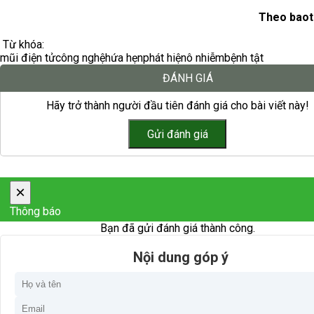
Theo baot
Từ khóa:
mũi điện tử
công nghệ
hứa hẹn
phát hiện
ô nhiễm
bệnh tật
ĐÁNH GIÁ
Hãy trở thành người đầu tiên đánh giá cho bài viết này!
×
Thông báo
Bạn đã gửi đánh giá thành công.
Nội dung góp ý