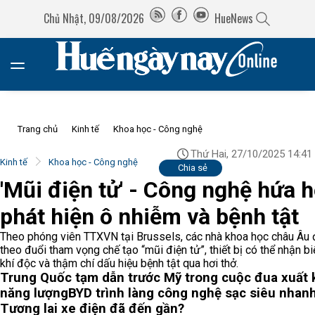
Chủ Nhật, 09/08/2026
HueNews
Trang chủ
Kinh tế
Khoa học - Công nghệ
Thứ Hai, 27/10/2025 14:41
Kinh tế
Khoa học - Công nghệ
Chia sẻ
'Mũi điện tử' - Công nghệ hứa 
phát hiện ô nhiễm và bệnh tật
Theo phóng viên TTXVN tại Brussels, các nhà khoa học châu Âu
theo đuổi tham vọng chế tạo “mũi điện tử”, thiết bị có thể nhận bi
khí độc và thậm chí dấu hiệu bệnh tật qua hơi thở.
Trung Quốc tạm dẫn trước Mỹ trong cuộc đua xuất 
năng lượng
BYD trình làng công nghệ sạc siêu nhanh
Tương lai xe điện đã đến gần?