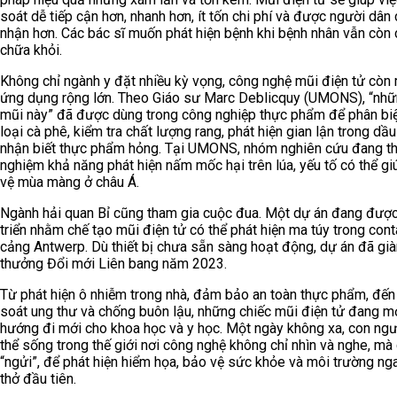
soát dễ tiếp cận hơn, nhanh hơn, ít tốn chi phí và được người dân
nhận hơn. Các bác sĩ muốn phát hiện bệnh khi bệnh nhân vẫn còn 
chữa khỏi.
Không chỉ ngành y đặt nhiều kỳ vọng, công nghệ mũi điện tử còn
ứng dụng rộng lớn. Theo Giáo sư Marc Deblicquy (UMONS), “nhữ
mũi này” đã được dùng trong công nghiệp thực phẩm để phân biệ
loại cà phê, kiểm tra chất lượng rang, phát hiện gian lận trong dầu
nhận biết thực phẩm hỏng. Tại UMONS, nhóm nghiên cứu đang t
nghiệm khả năng phát hiện nấm mốc hại trên lúa, yếu tố có thể g
vệ mùa màng ở châu Á.
Ngành hải quan Bỉ cũng tham gia cuộc đua. Một dự án đang được
triển nhằm chế tạo mũi điện tử có thể phát hiện ma túy trong conta
cảng Antwerp. Dù thiết bị chưa sẵn sàng hoạt động, dự án đã già
thưởng Đổi mới Liên bang năm 2023.
Từ phát hiện ô nhiễm trong nhà, đảm bảo an toàn thực phẩm, đế
soát ung thư và chống buôn lậu, những chiếc mũi điện tử đang m
hướng đi mới cho khoa học và y học. Một ngày không xa, con ngư
thể sống trong thế giới nơi công nghệ không chỉ nhìn và nghe, mà 
“ngửi”, để phát hiện hiểm họa, bảo vệ sức khỏe và môi trường nga
thở đầu tiên.