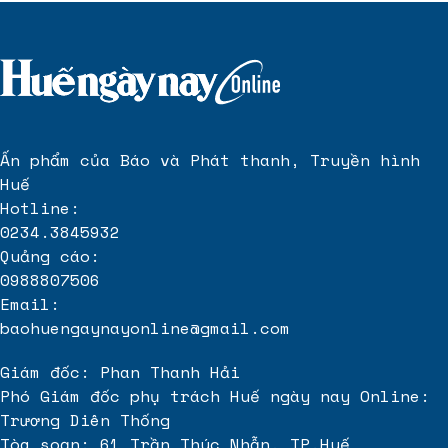
thiết bị hội nghị truyền hình
máy xay đa năng công nghiệp
vệ sinh nhà máy sản xuất
Xem tin
game online
chuyên ngành
Ấn phẩm của Báo và Phát thanh, Truyền hình
Huế
Hotline:
0234.3845932
Quảng cáo:
0988807506
Email:
baohuengaynayonline@gmail.com
Giám đốc: Phan Thanh Hải
Phó Giám đốc phụ trách Huế ngày nay Online:
Trương Diên Thống
Tòa soạn: 61 Trần Thúc Nhẫn, TP.Huế