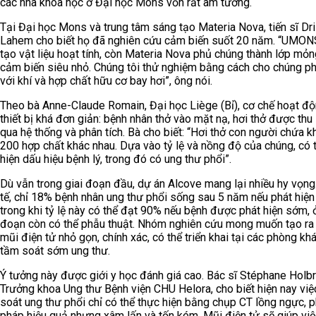
các nhà khoa học ở Đại học Mons vốn rất am tường.
Tại Đại học Mons và trung tâm sáng tạo Materia Nova, tiến sĩ Dr
Lahem cho biết họ đã nghiên cứu cảm biến suốt 20 năm. “UMON
tạo vật liệu hoạt tính, còn Materia Nova phủ chúng thành lớp mỏn
cảm biến siêu nhỏ. Chúng tôi thử nghiệm bằng cách cho chúng p
với khí và hợp chất hữu cơ bay hơi”, ông nói.
Theo bà Anne-Claude Romain, Đại học Liège (Bỉ), cơ chế hoạt đ
thiết bị khá đơn giản: bệnh nhân thở vào mặt nạ, hơi thở được thu 
qua hệ thống và phân tích. Bà cho biết: “Hơi thở con người chứa 
200 hợp chất khác nhau. Dựa vào tỷ lệ và nồng độ của chúng, có 
hiện dấu hiệu bệnh lý, trong đó có ung thư phổi”.
Dù vẫn trong giai đoạn đầu, dự án Alcove mang lại nhiều hy vọng
tế, chỉ 18% bệnh nhân ung thư phổi sống sau 5 năm nếu phát hiệ
trong khi tỷ lệ này có thể đạt 90% nếu bệnh được phát hiện sớm, ở
đoạn còn có thể phẫu thuật. Nhóm nghiên cứu mong muốn tạo ra
mũi điện tử nhỏ gọn, chính xác, có thể triển khai tại các phòng k
tầm soát sớm ung thư.
Ý tưởng này được giới y học đánh giá cao. Bác sĩ Stéphane Holbr
Trưởng khoa Ung thư Bệnh viện CHU Helora, cho biết hiện nay vi
soát ung thư phổi chỉ có thể thực hiện bằng chụp CT lồng ngực,
pháp hiệu quả nhưng xâm lấn và tốn kém. Mũi điện tử sẽ giúp vi