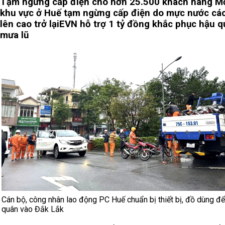
Tạm ngừng cấp điện cho hơn 25.500 khách hàng
Mộ
khu vực ở Huế tạm ngừng cấp điện do mực nước cá
lên cao trở lại
EVN hỗ trợ 1 tỷ đồng khắc phục hậu q
mưa lũ
Cán bộ, công nhân lao động PC Huế chuẩn bị thiết bị, đồ dùng để
quân vào Đắk Lắk