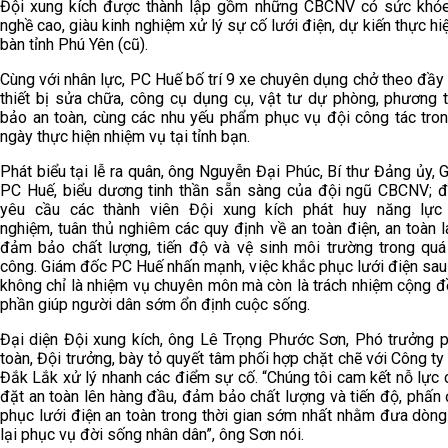
Đội xung kích được thành lập gồm những CBCNV có sức khỏe 
nghề cao, giàu kinh nghiệm xử lý sự cố lưới điện, dự kiến thực hiệ
bàn tỉnh Phú Yên (cũ).
Cùng với nhân lực, PC Huế bố trí 9 xe chuyên dụng chở theo đầy
thiết bị sửa chữa, công cụ dụng cụ, vật tư dự phòng, phương 
bảo an toàn, cùng các nhu yếu phẩm phục vụ đội công tác tro
ngày thực hiện nhiệm vụ tại tỉnh bạn.
Phát biểu tại lễ ra quân, ông Nguyễn Đại Phúc, Bí thư Đảng ủy,
PC Huế, biểu dương tinh thần sẵn sàng của đội ngũ CBCNV; đ
yêu cầu các thành viên Đội xung kích phát huy năng lực
nghiệm, tuân thủ nghiêm các quy định về an toàn điện, an toàn 
đảm bảo chất lượng, tiến độ và vệ sinh môi trường trong quá t
công. Giám đốc PC Huế nhấn mạnh, việc khắc phục lưới điện sau 
không chỉ là nhiệm vụ chuyên môn mà còn là trách nhiệm cộng đ
phần giúp người dân sớm ổn định cuộc sống.
Đại diện Đội xung kích, ông Lê Trọng Phước Sơn, Phó trưởng 
toàn, Đội trưởng, bày tỏ quyết tâm phối hợp chặt chẽ với Công ty
Đắk Lắk xử lý nhanh các điểm sự cố. “Chúng tôi cam kết nỗ lực 
đặt an toàn lên hàng đầu, đảm bảo chất lượng và tiến độ, phấn
phục lưới điện an toàn trong thời gian sớm nhất nhằm đưa dòng
lại phục vụ đời sống nhân dân”, ông Sơn nói.