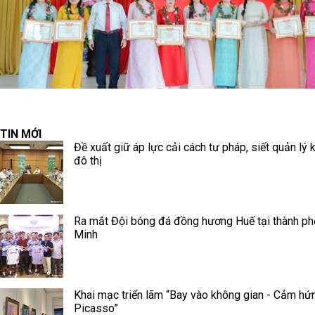
TIN MỚI
Đề xuất giữ áp lực cải cách tư pháp, siết quản lý k
đô thị
Ra mắt Đội bóng đá đồng hương Huế tại thành ph
Minh
Khai mạc triển lãm “Bay vào không gian - Cảm hứ
Picasso”