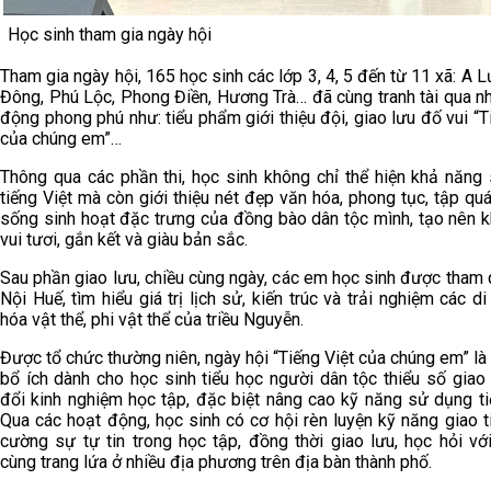
Học sinh tham gia ngày hội
Tham gia ngày hội, 165 học sinh các lớp 3, 4, 5 đến từ 11 xã: A 
Đông, Phú Lộc, Phong Điền, Hương Trà… đã cùng tranh tài qua n
động phong phú như: tiểu phẩm giới thiệu đội, giao lưu đố vui “T
của chúng em”…
Thông qua các phần thi, học sinh không chỉ thể hiện khả năng
tiếng Việt mà còn giới thiệu nét đẹp văn hóa, phong tục, tập qu
sống sinh hoạt đặc trưng của đồng bào dân tộc mình, tạo nên k
vui tươi, gắn kết và giàu bản sắc.
Sau phần giao lưu, chiều cùng ngày, các em học sinh được tham
Nội Huế, tìm hiểu giá trị lịch sử, kiến trúc và trải nghiệm các d
hóa vật thể, phi vật thể của triều Nguyễn.
Được tổ chức thường niên, ngày hội “Tiếng Việt của chúng em” là
bổ ích dành cho học sinh tiểu học người dân tộc thiểu số giao 
đổi kinh nghiệm học tập, đặc biệt nâng cao kỹ năng sử dụng ti
Qua các hoạt động, học sinh có cơ hội rèn luyện kỹ năng giao t
cường sự tự tin trong học tập, đồng thời giao lưu, học hỏi vớ
cùng trang lứa ở nhiều địa phương trên địa bàn thành phố.