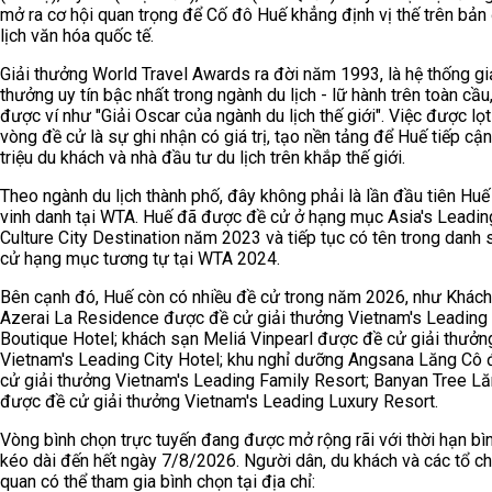
mở ra cơ hội quan trọng để Cố đô Huế khẳng định vị thế trên bản
lịch văn hóa quốc tế.
Giải thưởng World Travel Awards ra đời năm 1993, là hệ thống gi
thưởng uy tín bậc nhất trong ngành du lịch - lữ hành trên toàn cầu
được ví như "Giải Oscar của ngành du lịch thế giới". Việc được lọ
vòng đề cử là sự ghi nhận có giá trị, tạo nền tảng để Huế tiếp cậ
triệu du khách và nhà đầu tư du lịch trên khắp thế giới.
Theo ngành du lịch thành phố, đây không phải là lần đầu tiên Hu
vinh danh tại WTA. Huế đã được đề cử ở hạng mục Asia's Leadin
Culture City Destination năm 2023 và tiếp tục có tên trong danh 
cử hạng mục tương tự tại WTA 2024.
Bên cạnh đó, Huế còn có nhiều đề cử trong năm 2026, như Khác
Azerai La Residence được đề cử giải thưởng Vietnam's Leading
Boutique Hotel; khách sạn Meliá Vinpearl được đề cử giải thưởn
Vietnam's Leading City Hotel; khu nghỉ dưỡng Angsana Lăng Cô
cử giải thưởng Vietnam's Leading Family Resort; Banyan Tree L
được đề cử giải thưởng Vietnam's Leading Luxury Resort.
Vòng bình chọn trực tuyến đang được mở rộng rãi với thời hạn bì
kéo dài đến hết ngày 7/8/2026. Người dân, du khách và các tổ ch
quan có thể tham gia bình chọn tại địa chỉ: