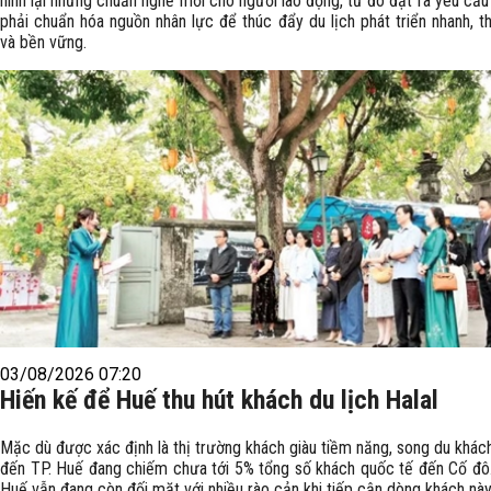
hình lại những chuẩn nghề mới cho người lao động, từ đó đặt ra yêu cầu
phải chuẩn hóa nguồn nhân lực để thúc đẩy du lịch phát triển nhanh, t
và bền vững.
03/08/2026 07:20
Hiến kế để Huế thu hút khách du lịch Halal
Mặc dù được xác định là thị trường khách giàu tiềm năng, song du khác
đến TP. Huế đang chiếm chưa tới 5% tổng số khách quốc tế đến Cố đô.
Huế vẫn đang còn đối mặt với nhiều rào cản khi tiếp cận dòng khách này