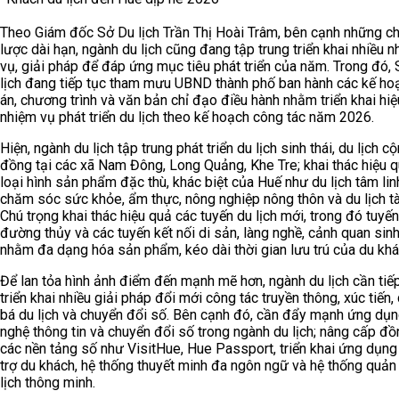
Theo Giám đốc Sở Du lịch Trần Thị Hoài Trâm, bên cạnh những ch
lược dài hạn, ngành du lịch cũng đang tập trung triển khai nhiều 
vụ, giải pháp để đáp ứng mục tiêu phát triển của năm. Trong đó,
lịch đang tiếp tục tham mưu UBND thành phố ban hành các kế ho
án, chương trình và văn bản chỉ đạo điều hành nhằm triển khai hi
nhiệm vụ phát triển du lịch theo kế hoạch công tác năm 2026.
Hiện, ngành du lịch tập trung phát triển du lịch sinh thái, du lịch c
đồng tại các xã Nam Đông, Long Quảng, Khe Tre; khai thác hiệu 
loại hình sản phẩm đặc thù, khác biệt của Huế như du lịch tâm lin
chăm sóc sức khỏe, ẩm thực, nông nghiệp nông thôn và du lịch tà
Chú trọng khai thác hiệu quả các tuyến du lịch mới, trong đó tuyến
đường thủy và các tuyến kết nối di sản, làng nghề, cảnh quan sinh
nhằm đa dạng hóa sản phẩm, kéo dài thời gian lưu trú của du kh
Để lan tỏa hình ảnh điểm đến mạnh mẽ hơn, ngành du lịch cần tiế
triển khai nhiều giải pháp đổi mới công tác truyền thông, xúc tiến
bá du lịch và chuyển đổi số. Bên cạnh đó, cần đẩy mạnh ứng dụ
nghệ thông tin và chuyển đổi số trong ngành du lịch; nâng cấp đ
các nền tảng số như VisitHue, Hue Passport, triển khai ứng dụng
trợ du khách, hệ thống thuyết minh đa ngôn ngữ và hệ thống quản 
lịch thông minh.