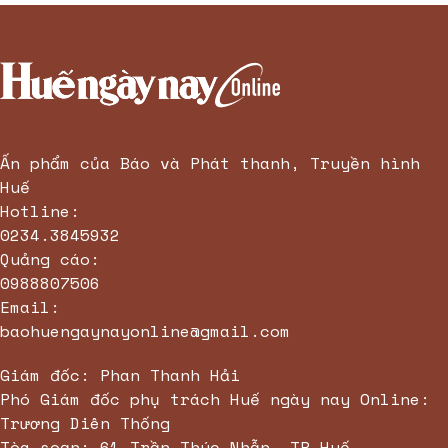
Ấn phẩm của Báo và Phát thanh, Truyền hình
Huế
Hotline:
0234.3845932
Quảng cáo:
0988807506
Email:
baohuengaynayonline@gmail.com
Giám đốc: Phan Thanh Hải
Phó Giám đốc phụ trách Huế ngày nay Online:
Trương Diên Thống
Tòa soạn: 61 Trần Thúc Nhẫn, TP.Huế