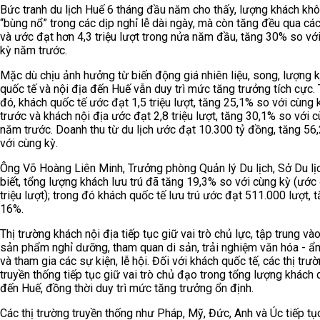
Bức tranh du lịch Huế 6 tháng đầu năm cho thấy, lượng khách khô
“bùng nổ” trong các dịp nghỉ lễ dài ngày, mà còn tăng đều qua cá
và ước đạt hơn 4,3 triệu lượt trong nửa năm đầu, tăng 30% so vớ
kỳ năm trước.
Mặc dù chịu ảnh hưởng từ biến động giá nhiên liệu, song, lượng 
quốc tế và nội địa đến Huế vẫn duy trì mức tăng trưởng tích cực.
đó, khách quốc tế ước đạt 1,5 triệu lượt, tăng 25,1% so với cùng
trước và khách nội địa ước đạt 2,8 triệu lượt, tăng 30,1% so với 
năm trước. Doanh thu từ du lịch ước đạt 10.300 tỷ đồng, tăng 56
với cùng kỳ.
Ông Võ Hoàng Liên Minh, Trưởng phòng Quản lý Du lịch, Sở Du lị
biết, tổng lượng khách lưu trú đã tăng 19,3% so với cùng kỳ (ước 
triệu lượt); trong đó khách quốc tế lưu trú ước đạt 511.000 lượt, 
16%.
Thị trường khách nội địa tiếp tục giữ vai trò chủ lực, tập trung và
sản phẩm nghỉ dưỡng, tham quan di sản, trải nghiệm văn hóa - ẩ
và tham gia các sự kiện, lễ hội. Đối với khách quốc tế, các thị trư
truyền thống tiếp tục giữ vai trò chủ đạo trong tổng lượng khách 
đến Huế, đồng thời duy trì mức tăng trưởng ổn định.
Các thị trường truyền thống như Pháp, Mỹ, Đức, Anh và Úc tiếp tụ