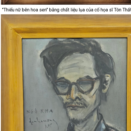
"Thiếu nữ bên hoa sen" bằng chất liệu lụa của cố họa sĩ Tôn Thấ