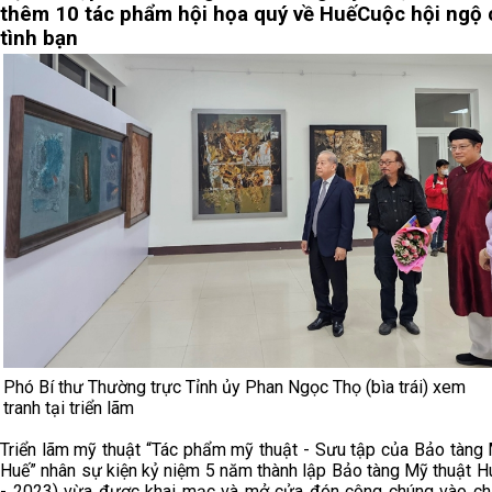
thêm 10 tác phẩm hội họa quý về Huế
Cuộc hội ngộ 
tình bạn
Phó Bí thư Thường trực Tỉnh ủy Phan Ngọc Thọ (bìa trái) xem
tranh tại triển lãm
Triển lãm mỹ thuật “Tác phẩm mỹ thuật - Sưu tập của Bảo tàng 
Huế” nhân sự kiện kỷ niệm 5 năm thành lập Bảo tàng Mỹ thuật H
- 2023) vừa được khai mạc và mở cửa đón công chúng vào ch