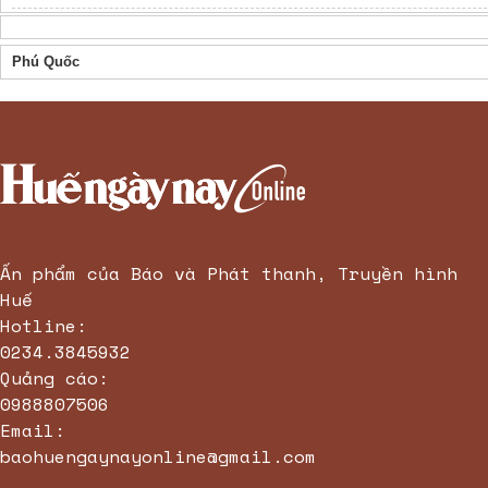
Phú Quốc
Ấn phẩm của Báo và Phát thanh, Truyền hình
Huế
Hotline:
0234.3845932
Quảng cáo:
0988807506
Email:
baohuengaynayonline@gmail.com