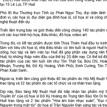
tại 15 Lê Lợi, TP. Huế.
Phó Bí thư Thường trực Tỉnh ủy Phan Ngọc Thọ, đại diện lãnh
đơn vị, các họa sĩ, đại diện gia đình họa sĩ, cố họa sĩ và công 
nghệ thuật đến dự.
Triển lãm trưng bày và giới thiệu đến công chúng 140 tác phẩm
với các loại hình hội họa, điêu khắc, đồ họa, video art.
Trong đó, có 68 tác phẩm được tỉnh Thừa Thiên Huế đầu tư kinh
tầm với tiêu chí họa sĩ, nhà điêu khắc có tên tuổi là người Huế 
sống, học tập và làm việc tại Huế đã góp phần xây dựng nền 
Huế, từ những thập niên đầu của thế kỷ 20 đến nay. Có thể kể 
tác phẩm của các tên tuổi lớn như Tôn Thất Sa, Bửu Chỉ, Ho
Nhuận, Trương Bé, Đỗ Kỳ Hoàng, Vĩnh Phối, Đinh Cường, Tôn T
Phan Xuân Sanh…
Ngoài ra, triển lãm cũng giới thiệu 40 tác phẩm do Hội Mỹ thuật
trao tặng và 32 tác phẩm do các tổ chức và cá nhân trao tặng.
Dịp này, Bảo tàng Mỹ thuật Huế đã tiếp nhận tác phẩm mỹ t
Truyền lô” của cố họa sĩ Đỗ Kỳ Hoàng do Trung tâm Bảo tồn Di t
Huế trao tặng và 2 tác phẩm “Hòa âm bản nhạc xuân”, “Đại 
Nguyên trong mắt tôi” do họa sĩ Trần Nguyên Đán sáng tác và tra