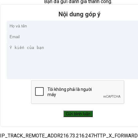
Bạn đã gửi đánh giá thành công.
Nội dung góp ý
IP_TRACK_REMOTE_ADDR216.73.216.247HTTP_X_FORWAR