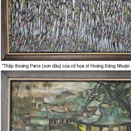
"Thấp thoáng Paris (sơn dầu) của cố họa sĩ Hoàng Đăng Nhuận