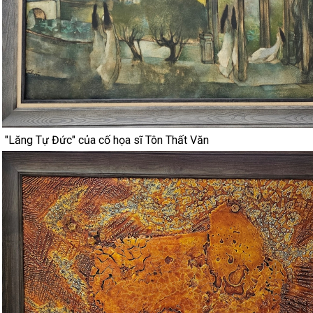
"Lăng Tự Đức" của cố họa sĩ Tôn Thất Văn