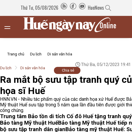
Thứ Tư, 05/08/2026
HueNews
Trang chủ
Du lịch
Di sản văn hóa
Thứ Ba, 05/12/2023 19:41
Du lịch
Di sản văn hóa
Chia sẻ
Ra mắt bộ sưu tập tranh quý c
họa sĩ Huế
HNN.VN - Nhiều tác phẩm quý của các danh họa xứ Huế được Bả
Mỹ thuật Huế sưu tập trong 5 năm qua lần đầu tiên được giới thi
công chúng.
Trung tâm Bảo tồn di tích Cố đô Huế tặng tranh qu
Bảo tàng Mỹ thuật Huế
Bảo tàng Mỹ thuật Huế tiếp 
bộ sưu tập tranh dân gian
Bảo tàng mỹ thuật Huế: S