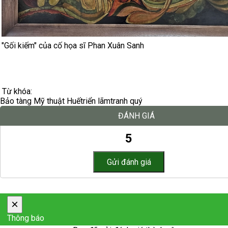
"Gối kiếm" của cố họa sĩ Phan Xuân Sanh
Từ khóa:
Bảo tàng Mỹ thuật Huế
triển lãm
tranh quý
ĐÁNH GIÁ
5
×
Thông báo