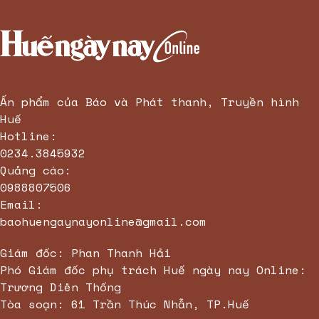
Giá máy photocopy
Google Workspace
GCS
sim số đảo 2
Dấu hiệu của bệnh táo bón nặng
không thể bỏ qua
Ấn phẩm của Báo và Phát thanh, Truyền hình
Các
ví dụ về chuyển đổi số
Huế
Mua
thiết bị phát wifi unifi
tốc độ cao
Hotline:
0234.3845932
ha giang motorbike tour 4 days mrbiuhagiangloop.com
Quảng cáo:
0988807506
Email:
baohuengaynayonline@gmail.com
Giám đốc: Phan Thanh Hải
Phó Giám đốc phụ trách Huế ngày nay Online:
Trương Diên Thống
Tòa soạn: 61 Trần Thúc Nhẫn, TP.Huế