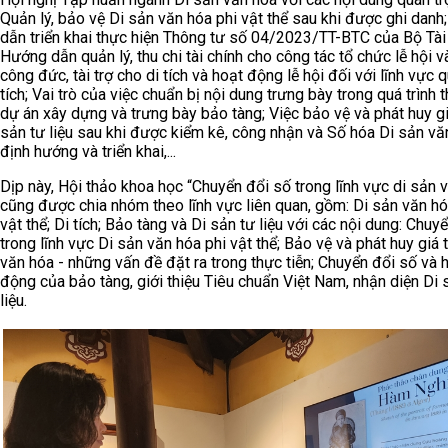
Quản lý, bảo vệ Di sản văn hóa phi vật thể sau khi được ghi dan
dẫn triển khai thực hiện Thông tư số 04/2023/TT-BTC của Bộ Tài
Hướng dẫn quản lý, thu chi tài chính cho công tác tổ chức lễ hội và
công đức, tài trợ cho di tích và hoạt động lễ hội đối với lĩnh vực q
tích; Vai trò của việc chuẩn bị nội dung trưng bày trong quá trình 
dự án xây dựng và trưng bày bảo tàng; Việc bảo vệ và phát huy giá
sản tư liệu sau khi được kiểm kê, công nhận và Số hóa Di sản vă
định hướng và triển khai,...
Dịp này, Hội thảo khoa học “Chuyển đổi số trong lĩnh vực di sản 
cũng được chia nhóm theo lĩnh vực liên quan, gồm: Di sản văn hó
vật thể; Di tích; Bảo tàng và Di sản tư liệu với các nội dung: Chuy
trong lĩnh vực Di sản văn hóa phi vật thể; Bảo vệ và phát huy giá t
văn hóa - những vấn đề đặt ra trong thực tiễn; Chuyển đổi số và 
động của bảo tàng, giới thiệu Tiêu chuẩn Việt Nam, nhận diện Di 
liệu.