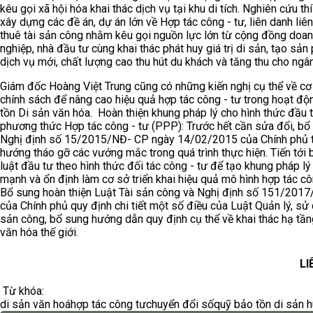
kêu gọi xã hội hóa khai thác dịch vụ tại khu di tích. Nghiên cứu th
xây dựng các đề án, dự án lớn về Hợp tác công - tư, liên danh liên
thuê tài sản công nhằm kêu gọi nguồn lực lớn từ cộng đồng doa
nghiệp, nhà đầu tư cùng khai thác phát huy giá trị di sản, tạo sả
dịch vụ mới, chất lượng cao thu hút du khách và tăng thu cho ngâ
Giám đốc Hoàng Việt Trung cũng có những kiến nghị cụ thể về cơ
chính sách để nâng cao hiệu quả hợp tác công - tư trong hoạt đ
tồn Di sản văn hóa. Hoàn thiện khung pháp lý cho hình thức đầu 
phương thức Hợp tác công - tư (PPP): Trước hết cần sửa đổi, bổ
Nghị định số 15/2015/NĐ- CP ngày 14/02/2015 của Chính phủ 
hướng tháo gỡ các vướng mắc trong quá trình thực hiện. Tiến tới 
luật đầu tư theo hình thức đối tác công - tư để tạo khung pháp lý
mạnh và ổn định làm cơ sở triển khai hiệu quả mô hình hợp tác côn
Bổ sung hoàn thiện Luật Tài sản công và Nghị định số 151/201
của Chính phủ quy định chi tiết một số điều của Luật Quản lý, sử 
sản công, bổ sung hướng dẫn quy định cụ thể về khai thác hạ tần
văn hóa thế giới.
LI
Từ khóa:
di sản văn hoá
hợp tác công tư
chuyển đổi số
quỹ bảo tồn di sản 