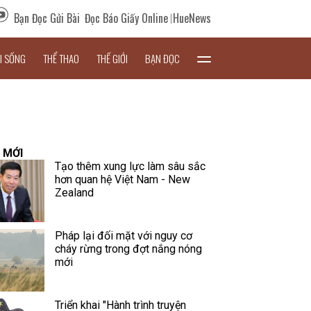
Bạn Đọc Gửi Bài
Đọc Báo Giấy Online
HueNews
I SỐNG
THỂ THAO
THẾ GIỚI
BẠN ĐỌC
 MỚI
Tạo thêm xung lực làm sâu sắc
hơn quan hệ Việt Nam - New
Zealand
Pháp lại đối mặt với nguy cơ
cháy rừng trong đợt nắng nóng
mới
Triển khai "Hành trình truyện