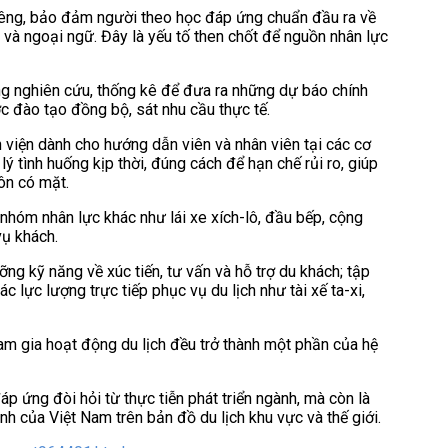
riêng, bảo đảm người theo học đáp ứng chuẩn đầu ra về
in và ngoại ngữ. Đây là yếu tố then chốt để nguồn nhân lực
ng nghiên cứu, thống kê để đưa ra những dự báo chính
ợc đào tạo đồng bộ, sát nhu cầu thực tế.
h viện dành cho hướng dẫn viên và nhân viên tại các cơ
lý tình huống kịp thời, đúng cách để hạn chế rủi ro, giúp
ôn có mặt.
nhóm nhân lực khác như lái xe xích-lô, đầu bếp, cộng
vụ khách.
g kỹ năng về xúc tiến, tư vấn và hỗ trợ du khách; tập
ác lực lượng trực tiếp phục vụ du lịch như tài xế ta-xi,
am gia hoạt động du lịch đều trở thành một phần của hệ
p ứng đòi hỏi từ thực tiễn phát triển ngành, mà còn là
nh của Việt Nam trên bản đồ du lịch khu vực và thế giới.