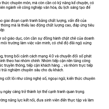
ến thức chuyên môn, mà còn cần có kỹ năng kể chuyện, có
iên ngành về công nghiệp văn hóa, du lịch sáng tạo để
o giai đoạn cạnh tranh bằng chất lượng, vấn đề của
 thông mà là thiếu lao động chất lượng cao, đáp ứng tiêu
ệp.
ơ sở giáo dục, còn cần sự đồng hành chặt chẽ của doanh
o môi trường làm việc văn minh, có chế độ đãi ngộ xứng
ng, trong bối cảnh cách mạng 4.0 và chuyển đổi số phát
hình theo hai nhóm chính: Nhóm tiếp cận nền tảng công
c truyền thông, tiếp cận khách hàng…; và nhóm trực tiếp
i trải nghiệm chuyên sâu cho du khách.
g cốt lõi như công nghệ số, ngoại ngữ, kiến thức chuyên
ụ ngày càng trở thành lợi thế cạnh tranh quan trọng.
ng năng lực kết nối, đưa sinh viên đến thực tập và làm