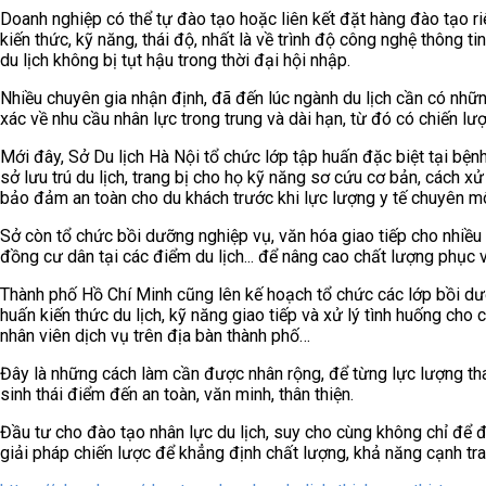
Doanh nghiệp có thể tự đào tạo hoặc liên kết đặt hàng đào tạo 
kiến thức, kỹ năng, thái độ, nhất là về trình độ công nghệ thông t
du lịch không bị tụt hậu trong thời đại hội nhập.
Nhiều chuyên gia nhận định, đã đến lúc ngành du lịch cần có nhữ
xác về nhu cầu nhân lực trong trung và dài hạn, từ đó có chiến lư
Mới đây, Sở Du lịch Hà Nội tổ chức lớp tập huấn đặc biệt tại bện
sở lưu trú du lịch, trang bị cho họ kỹ năng sơ cứu cơ bản, cách xử 
bảo đảm an toàn cho du khách trước khi lực lượng y tế chuyên m
Sở còn tổ chức bồi dưỡng nghiệp vụ, văn hóa giao tiếp cho nhiều 
đồng cư dân tại các điểm du lịch... để nâng cao chất lượng phục 
Thành phố Hồ Chí Minh cũng lên kế hoạch tổ chức các lớp bồi dưỡn
huấn kiến thức du lịch, kỹ năng giao tiếp và xử lý tình huống cho c
nhân viên dịch vụ trên địa bàn thành phố…
Đây là những cách làm cần được nhân rộng, để từng lực lượng th
sinh thái điểm đến an toàn, văn minh, thân thiện.
Đầu tư cho đào tạo nhân lực du lịch, suy cho cùng không chỉ để đá
giải pháp chiến lược để khẳng định chất lượng, khả năng cạnh tra