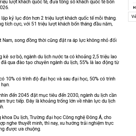
riệu lượt khách quốc tế, đưa tổng số khách quốc tế bốn
2026.
H
Vé
V
h lập kỷ lục đón hơn 2 triệu lượt khách quốc tế mỗi tháng.
ng tích cực, với 51 triệu lượt khách bốn tháng đầu năm,
h
t
t Nam, song đồng thời cũng đặt ra áp lực không nhỏ đối
C
M
kê sơ bộ, ngành du lịch nước ta có khoảng 2,5 triệu lao
h
 đã qua đào tạo chuyên ngành du lịch, 55% là lao động từ
c
c
có 10% có trình độ đại học và sau đại học, 50% có trình
 hạn.
T
 nhìn đến 2045 đặt mục tiêu đến 2030, ngành du lịch cần
àm trực tiếp. Đây là khoảng trống lớn về nhân lực du lịch
h.
 khoa Du lịch, Trường đại học Công nghệ Đông Á, cho
ợp nghe thuyết minh, thì nay, xu hướng trải nghiệm trực
àng được ưa chuộng.