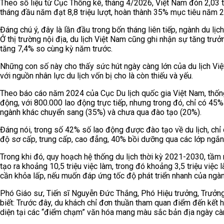
Theo số liệu từ Cục Thống kê, tháng 4/2026, Việt Nam đón 2,03 t
tháng đầu năm đạt 8,8 triệu lượt, hoàn thành 35% mục tiêu năm 
Đáng chú ý, đây là lần đầu trong bốn tháng liên tiếp, ngành du lịc
Ở thị trường nội địa, du lịch Việt Nam cũng ghi nhận sự tăng trưở
tăng 7,4% so cùng kỳ năm trước.
Những con số này cho thấy sức hút ngày càng lớn của du lịch Việ
với nguồn nhân lực du lịch vốn bị cho là còn thiếu và yếu.
Theo báo cáo năm 2024 của Cục Du lịch quốc gia Việt Nam, thống 
động, với 800.000 lao động trực tiếp, nhưng trong đó, chỉ có 45%
ngành khác chuyển sang (35%) và chưa qua đào tạo (20%).
Đáng nói, trong số 42% số lao động được đào tạo về du lịch, chỉ 
độ sơ cấp, trung cấp, cao đẳng, 40% bồi dưỡng qua các lớp ngắn
Trong khi đó, quy hoạch hệ thống du lịch thời kỳ 2021-2030, tầm
tạo ra khoảng 10,5 triệu việc làm, trong đó khoảng 3,5 triệu việc l
cần khỏa lấp, nếu muốn đáp ứng tốc độ phát triển nhanh của ngàn
Phó Giáo sư, Tiến sĩ Nguyễn Đức Thắng, Phó Hiệu trưởng, Trưởng
biết: Trước đây, du khách chỉ đơn thuần tham quan điểm đến kết h
diện tại các “điểm chạm” văn hóa mang màu sắc bản địa ngày c