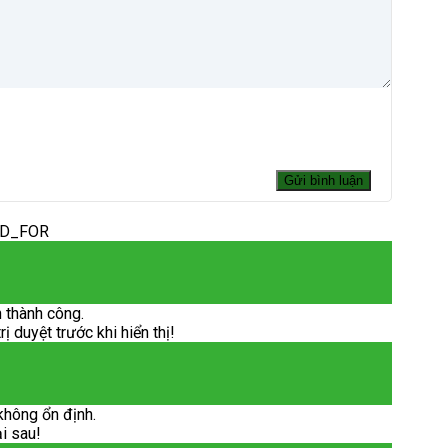
ED_FOR
 thành công.
 duyệt trước khi hiển thị!
không ổn định.
ại sau!