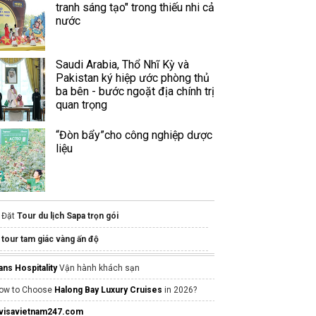
tranh sáng tạo" trong thiếu nhi cả
nước
Saudi Arabia, Thổ Nhĩ Kỳ và
Pakistan ký hiệp ước phòng thủ
ba bên - bước ngoặt địa chính trị
quan trọng
“Đòn bẩy”cho công nghiệp dược
liệu
Đặt
Tour du lịch Sapa trọn gói
tour tam giác vàng ấn độ
cách làm siro mận
ans Hospitality
Vận hành khách sạn
Indochina travel packages
by AOJ
ow to Choose
Halong Bay Luxury Cruises
in 2026?
xe hào hương thanh hóa
visavietnam247.com