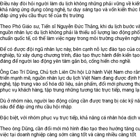
Điều này đòi hỏi người làm du lịch không những phải vững về ki
khả năng ứng dụng công nghệ, tư duy sáng tạo và vốn kiến thức l
đáp ứng yêu cầu thực tế của thị trường.
Theo Phó Giáo sư, Tiến sĩ Nguyễn Đức Thắng, khi du lịch bước và
nguồn nhân lực du lịch không phải là thiếu số lượng lao động phổ
chuẩn quốc tế, có thể làm việc ngay trong môi trường chuyên nghi
Để có được đội ngũ nhân lực này, bên cạnh nỗ lực đào tạo của c
nghiệp, từ xây dựng chương trình, đào tạo thực hành đến kiến tạ
đáng để người lao động yên tâm gắn bó, cống hiến cho nghề.
Ông Cao Trí Dũng, Chủ tịch Liên Chi hội Lữ hành Việt Nam cho rằ
triển mạnh mẽ, nguồn nhân lực du lịch Việt Nam đang được định 
nghệ, tập trung vào số hóa dữ liệu, sản phẩm, đổi mới phương thứ
phục vụ khách hàng, tập trung những tương tác trực tiếp, mang lạ
Dù ở nhóm nào, người lao động cũng cần được trang bị các kỹ năn
sâu để đáp ứng nhu cầu hội nhập.
Đặc biệt, với nhóm phục vụ trực tiếp, khả năng cá nhân hóa dịch v
Theo ông Dũng, cần đổi mới mô hình đào tạo theo hướng tăng cườ
việc tại doanh nghiệp càng sớm càng tốt và càng nhiều càng tốt.