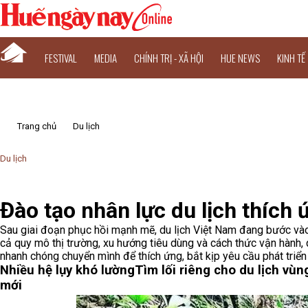
FESTIVAL
MEDIA
CHÍNH TRỊ - XÃ HỘI
HUE NEWS
KINH TẾ
Trang chủ
Du lịch
Du lịch
Đào tạo nhân lực du lịch thích 
Sau giai đoạn phục hồi mạnh mẽ, du lịch Việt Nam đang bước vào
cả quy mô thị trường, xu hướng tiêu dùng và cách thức vận hành, 
nhanh chóng chuyển mình để thích ứng, bắt kịp yêu cầu phát triể
Nhiều hệ lụy khó lường
Tìm lối riêng cho du lịch vùn
mới