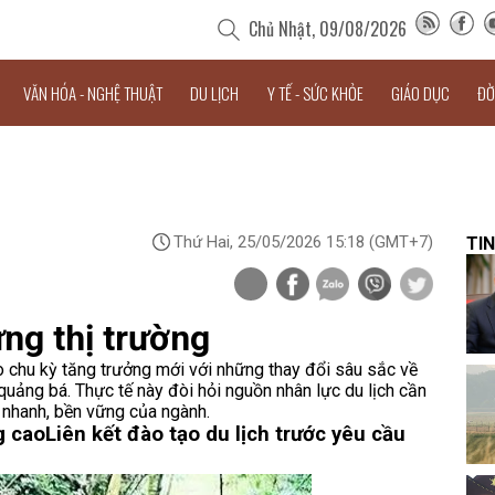
Chủ Nhật, 09/08/2026
VĂN HÓA - NGHỆ THUẬT
DU LỊCH
Y TẾ - SỨC KHỎE
GIÁO DỤC
ĐỜ
Thứ Hai, 25/05/2026 15:18
(GMT+7)
TIN
ứng thị trường
 chu kỳ tăng trưởng mới với những thay đổi sâu sắc về
quảng bá. Thực tế này đòi hỏi nguồn nhân lực du lịch cần
n nhanh, bền vững của ngành.
g cao
Liên kết đào tạo du lịch trước yêu cầu