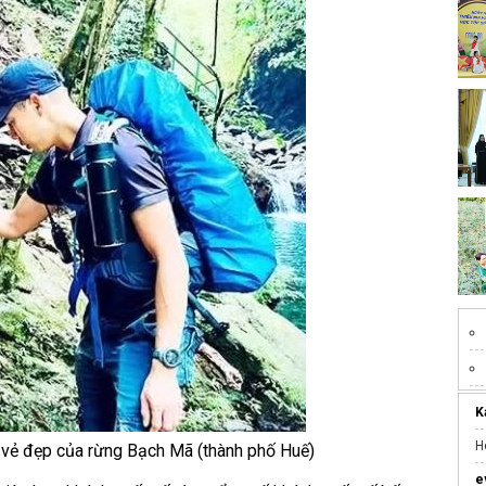
K
H
 vẻ đẹp của rừng Bạch Mã (thành phố Huế)
e