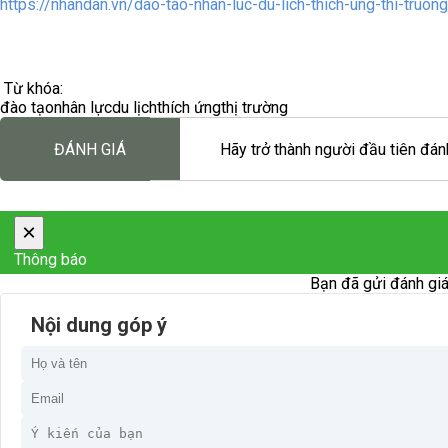
https://nhandan.vn/dao-tao-nhan-luc-du-lich-thich-ung-thi-truo
Từ khóa:
đào tạo
nhân lực
du lịch
thích ứng
thị trường
ĐÁNH GIÁ
Hãy trở thành người đầu tiên đánh
×
Thông báo
Bạn đã gửi đánh giá
Nội dung góp ý