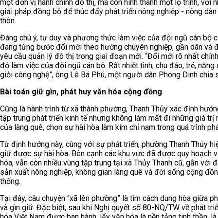
một đơn vị hành chính đô thị, mà còn hình thành một lộ trình, với 
giải pháp đồng bộ để thúc đẩy phát triển nông nghiệp - nông dân
thôn.
Đáng chú ý, tư duy và phương thức làm việc của đội ngũ cán bộ 
đang từng bước đổi mới theo hướng chuyên nghiệp, gần dân và 
yêu cầu quản lý đô thị trong giai đoạn mới. “Đổi mới rõ nhất chính 
độ làm việc của đội ngũ cán bộ. Rất nhiệt tình, chu đáo, trẻ, năng
giỏi công nghệ”, ông Lê Bá Phú, một người dân Phong Dinh chia s
Bài toán giữ gìn, phát huy văn hóa cộng đồng
Cũng là hành trình từ xã thành phường, Thanh Thủy xác định hướn
tập trung phát triển kinh tế nhưng không làm mất đi những giá trị 
của làng quê, chọn sự hài hòa làm kim chỉ nam trong quá trình phát
Từ định hướng này, cùng với sự phát triển, phường Thanh Thủy hi
giữ được sự hài hòa. Bên cạnh các khu vực đã được quy hoạch v
hóa, vẫn còn nhiều vùng tập trung tại xã Thủy Thanh cũ, gắn với 
sản xuất nông nghiệp, không gian làng quê và đời sống cộng đồn
thống.
Tại đây, câu chuyện “xã lên phường” là tìm cách dung hòa giữa phá
và gìn giữ. Đặc biệt, sau khi Nghị quyết số 80-NQ/TW về phát tri
hóa Việt Nam được ban hành, lấy văn hóa là nền tảng tinh thần, l