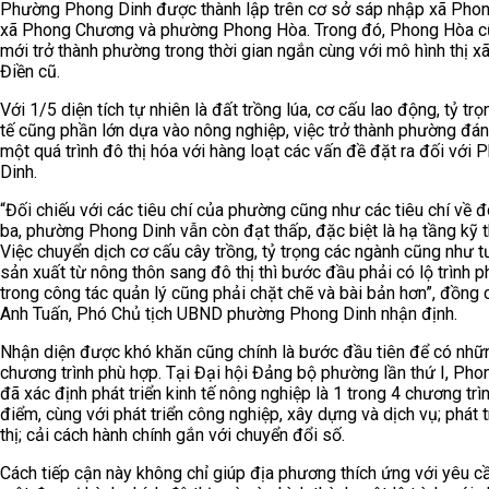
Phường Phong Dinh được thành lập trên cơ sở sáp nhập xã Phon
xã Phong Chương và phường Phong Hòa. Trong đó, Phong Hòa c
mới trở thành phường trong thời gian ngắn cùng với mô hình thị 
Điền cũ.
Với 1/5 diện tích tự nhiên là đất trồng lúa, cơ cấu lao động, tỷ trọ
tế cũng phần lớn dựa vào nông nghiệp, việc trở thành phường đá
một quá trình đô thị hóa với hàng loạt các vấn đề đặt ra đối với 
Dinh.
“Đối chiếu với các tiêu chí của phường cũng như các tiêu chí về đô
ba, phường Phong Dinh vẫn còn đạt thấp, đặc biệt là hạ tầng kỹ t
Việc chuyển dịch cơ cấu cây trồng, tỷ trọng các ngành cũng như t
sản xuất từ nông thôn sang đô thị thì bước đầu phải có lộ trình p
trong công tác quản lý cũng phải chặt chẽ và bài bản hơn”, đồng 
Anh Tuấn, Phó Chủ tịch UBND phường Phong Dinh nhận định.
Nhận diện được khó khăn cũng chính là bước đầu tiên để có nhữ
chương trình phù hợp. Tại Đại hội Đảng bộ phường lần thứ I, Pho
đã xác định phát triển kinh tế nông nghiệp là 1 trong 4 chương trì
điểm, cùng với phát triển công nghiệp, xây dựng và dịch vụ; phát t
thị; cải cách hành chính gắn với chuyển đổi số.
Cách tiếp cận này không chỉ giúp địa phương thích ứng với yêu c