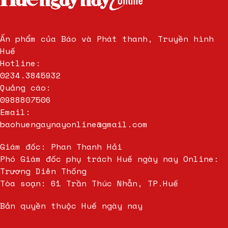
Ấn phẩm của Báo và Phát thanh, Truyền hình
Huế
Hotline:
0234.3845932
Quảng cáo:
0988807506
Email:
baohuengaynayonline@gmail.com
Giám đốc: Phan Thanh Hải
Phó Giám đốc phụ trách Huế ngày nay Online:
Trương Diên Thống
Tòa soạn: 61 Trần Thúc Nhẫn, TP.Huế
Bản quyền thuộc Huế ngày nay