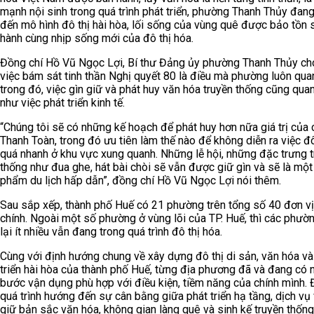
mạnh nội sinh trong quá trình phát triển, phường Thanh Thủy đan
đến mô hình đô thị hài hòa, lối sống của vùng quê được bảo tồn
hành cùng nhịp sống mới của đô thị hóa.
Đồng chí Hồ Vũ Ngọc Lợi, Bí thư Đảng ủy phường Thanh Thủy cho
việc bám sát tinh thần Nghị quyết 80 là điều mà phường luôn qua
trong đó, việc gìn giữ và phát huy văn hóa truyền thống cũng qua
như việc phát triển kinh tế.
“Chúng tôi sẽ có những kế hoạch để phát huy hơn nữa giá trị của 
Thanh Toàn, trong đó ưu tiên làm thế nào để không diễn ra việc đô
quá nhanh ở khu vực xung quanh. Những lễ hội, những đặc trưng 
thống như đua ghe, hát bài chòi sẽ vẫn được giữ gìn và sẽ là một
phẩm du lịch hấp dẫn”, đồng chí Hồ Vũ Ngọc Lợi nói thêm.
Sau sắp xếp, thành phố Huế có 21 phường trên tổng số 40 đơn vị
chính. Ngoài một số phường ở vùng lõi của TP. Huế, thì các phườ
lại ít nhiều vẫn đang trong quá trình đô thị hóa.
Cùng với định hướng chung về xây dựng đô thị di sản, văn hóa và
triển hài hòa của thành phố Huế, từng địa phương đã và đang có
bước vận dụng phù hợp với điều kiện, tiềm năng của chính mình. 
quá trình hướng đến sự cân bằng giữa phát triển hạ tầng, dịch vụ 
giữ bản sắc văn hóa, không gian làng quê và sinh kế truyền thốn