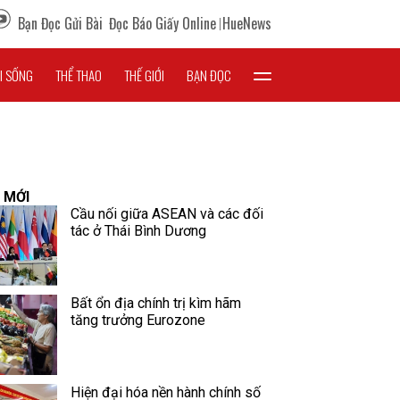
Bạn Đọc Gửi Bài
Đọc Báo Giấy Online
HueNews
I SỐNG
THỂ THAO
THẾ GIỚI
BẠN ĐỌC
 MỚI
Cầu nối giữa ASEAN và các đối
tác ở Thái Bình Dương
Bất ổn địa chính trị kìm hãm
tăng trưởng Eurozone
Hiện đại hóa nền hành chính số