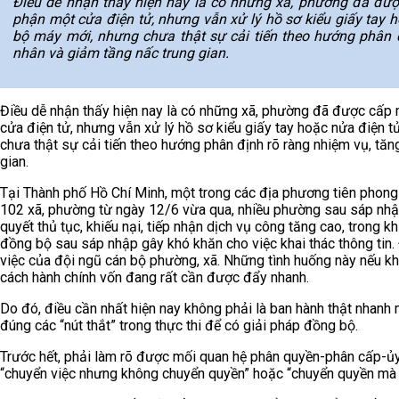
Điều dễ nhận thấy hiện nay là có những xã, phường đã đượ
phận một cửa điện tử, nhưng vẫn xử lý hồ sơ kiểu giấy tay 
bộ máy mới, nhưng chưa thật sự cải tiến theo hướng phân đ
nhân và giảm tầng nấc trung gian.
Điều dễ nhận thấy hiện nay là có những xã, phường đã được cấp 
cửa điện tử, nhưng vẫn xử lý hồ sơ kiểu giấy tay hoặc nửa điện 
chưa thật sự cải tiến theo hướng phân định rõ ràng nhiệm vụ, tăn
gian.
Tại Thành phố Hồ Chí Minh, một trong các địa phương tiên phong
102 xã, phường từ ngày 12/6 vừa qua, nhiều phường sau sáp nhậ
quyết thủ tục, khiếu nại, tiếp nhận dịch vụ công tăng cao, trong k
đồng bộ sau sáp nhập gây khó khăn cho việc khai thác thông tin. 
việc của đội ngũ cán bộ phường, xã. Những tình huống này nếu kh
cách hành chính vốn đang rất cần được đẩy nhanh.
Do đó, điều cần nhất hiện nay không phải là ban hành thật nhanh 
đúng các “nút thắt” trong thực thi để có giải pháp đồng bộ.
Trước hết, phải làm rõ được mối quan hệ phân quyền-phân cấp-ủy 
“chuyển việc nhưng không chuyển quyền” hoặc “chuyển quyền mà