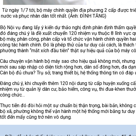
Từ ngày 1/7 tới, bộ máy chính quyền địa phương 2 cấp được tri
nước và phục nhân dân tốt nhất. (Ảnh: ĐÌNH TĂNG)
Bộ Nội vụ đang lấy ý kiến dự thảo nghị định phân định thẩm quyền
đó đáng chú ý là đề xuất chuyển 120 nhiệm vụ thuộc 8 lĩnh vực q
bộ máy, phân công, phân cấp và tổ chức vận hành chính quyền hai 
công tác hành chính. Đó là phép thử của tư duy cải cách, là thách 
phường thành “mắt xích đầu tiên” thật sự hiệu quả của bộ máy c
Câu chuyện vận hành bộ máy sao cho hiệu quả không mới, nhưng càn
mới sau sáp nhập có diện tích rộng hơn, dân số đông hơn, đa dạ
Cán bộ đủ chưa? Trụ sở, trang thiết bị, hệ thống thông tin có đá
Đáng chú ý, khi chuyển thêm 120 nội dung từ cấp huyện xuống cấp
nhiệm vụ từ quản lý dân cư, bảo hiểm, công vụ, thi đua-khen thưởng
công chức…
Thực tiễn đó đòi hỏi một sự chuẩn bị thận trọng, bài bản, không 
bộ xã, phường không thể vận hành một hệ thống mới bằng tư duy 
tốt đến mấy cũng trở nên vô dụng.