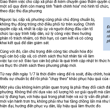
Giao thêm việc cho cấp xã phải đi kèm chuyển giao thẩm quyền q
một số quy định còn mang tính “hành chính hóa” mô hình tổ chức,
theo đặc thù địa phương.
Ngược lại, cấp xã, phường cũng phải chủ động chuẩn bị,
không thụ động trông chờ điều phối từ trên xuống. Chính
Đ
quyền cấp xã, nhất là cấp ủy và người đứng đầu cần tổ
n
chức lại quy trình tiếp dân, xử lý công việc theo hướng
n
phân rõ trách nhiệm, có thời hạn, có cam kết và có công
p
khai kết quả để dân giám sát.
Cùng với đó, cần chú trọng đến công tác chuẩn hóa đội
ngũ cán bộ cấp xã; có chính sách thu hút nhân tài về làm
việc tại cơ sở. Đào tạo cán bộ phải là quá trình cập nhật tri thức 
và thực thi chính sách theo phương pháp mới.
Từ nay đến ngày 1/7 là thời điểm vàng để rà soát, điều chỉnh, hoà
thiếu sự chuẩn bị để rồi phải “chạy theo” khắc phục hậu quả của 
Một yêu cầu không kém phần quan trọng là phải thay đổi cách đá
phường. Không thể chỉ dựa vào số lượng hồ sơ giải quyết mà cần 
xử lý đúng hạn, với hiệu quả trong phát hiện và xử lý vấn đề phát 
mới vận hành trơn tru, không phải như hai tầng chồng lấn mà như
hiện đại, hướng đến phục vụ dân, lấy hiệu quả làm thước đo.