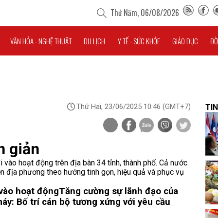
Thứ Năm, 06/08/2026
VĂN HÓA - NGHỆ THUẬT
DU LỊCH
Y TẾ - SỨC KHỎE
GIÁO DỤC
ĐỜ
Thứ Hai, 23/06/2025 10:46
(GMT+7)
TIN
n giản
 vào hoạt động trên địa bàn 34 tỉnh, thành phố. Cả nước
ền địa phương theo hướng tinh gọn, hiệu quả và phục vụ
 vào hoạt động
Tăng cường sự lãnh đạo của
áy: Bố trí cán bộ tương xứng với yêu cầu