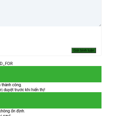
ED_FOR
 thành công.
 duyệt trước khi hiển thị!
không ổn định.
ại sau!