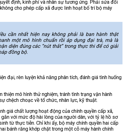
uyết định, kinh phí và nhân sự tương ứng. Phải sửa đổi
 không cho phép cấp xã được linh hoạt bố trí bộ máy
iều cần nhất hiện nay không phải là ban hành thật
hanh một mô hình chuẩn rồi áp dụng đại trà, mà là
hận diện đúng các “nút thắt” trong thực thi để có giải
háp đồng bộ.
hiện đại, rèn luyện khả năng phân tích, đánh giá tình huống
n thiện mô hình thử nghiệm, tránh tình trạng vận hành
sự chệch choạc về tổ chức, nhân lực, kỹ thuật.
nh giá chất lượng hoạt động của chính quyền cấp xã,
gắn với mức độ hài lòng của người dân, với tỷ lệ hồ sơ
sinh từ thực tiễn. Chỉ khi ấy, bộ máy chính quyền hai cấp
 hai bánh răng khớp chặt trong một cỗ máy hành chính