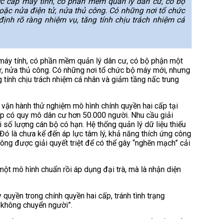
c cấp máy tính, có phần mềm quản lý dân cư, có bộ
hoặc nửa điện tử, nửa thủ công. Có những nơi tổ chức
ịnh rõ ràng nhiệm vụ, tăng tính chịu trách nhiệm cá
máy tính, có phần mềm quản lý dân cư, có bộ phận một
tử, nửa thủ công. Có những nơi tổ chức bộ máy mới, nhưng
g tính chịu trách nhiệm cá nhân và giảm tầng nấc trung
 vận hành thử nghiệm mô hình chính quyền hai cấp tại
p có quy mô dân cư hơn 50.000 người. Nhu cầu giải
hi số lượng cán bộ có hạn. Hệ thống quản lý dữ liệu thiếu
Đó là chưa kể đến áp lực tâm lý, khả năng thích ứng công
ông được giải quyết triệt để có thể gây “nghẽn mạch” cải
một mô hình chuẩn rồi áp dụng đại trà, mà là nhận diện
quyền trong chính quyền hai cấp, tránh tình trạng
 không chuyển người”.