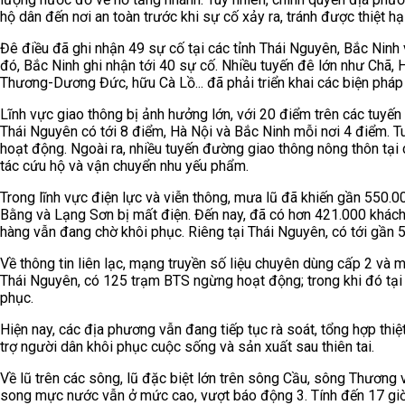
hộ dân đến nơi an toàn trước khi sự cố xảy ra, tránh được thiệt hạ
Đê điều đã ghi nhận 49 sự cố tại các tỉnh Thái Nguyên, Bắc Ninh
đó, Bắc Ninh ghi nhận tới 40 sự cố. Nhiều tuyến đê lớn như Chã, 
Thương-Dương Đức, hữu Cà Lồ... đã phải triển khai các biện pháp c
Lĩnh vực giao thông bị ảnh hưởng lớn, với 20 điểm trên các tuyến
Thái Nguyên có tới 8 điểm, Hà Nội và Bắc Ninh mỗi nơi 4 điểm
hoạt động. Ngoài ra, nhiều tuyến đường giao thông nông thôn tại
tác cứu hộ và vận chuyển nhu yếu phẩm.
Trong lĩnh vực điện lực và viễn thông, mưa lũ đã khiến gần 550.0
Bằng và Lạng Sơn bị mất điện. Đến nay, đã có hơn 421.000 khách
hàng vẫn đang chờ khôi phục. Riêng tại Thái Nguyên, có tới gần 
Về thông tin liên lạc, mạng truyền số liệu chuyên dùng cấp 2 và 
Thái Nguyên, có 125 trạm BTS ngừng hoạt động; trong khi đó tại H
phục.
Hiện nay, các địa phương vẫn đang tiếp tục rà soát, tổng hợp thiệ
trợ người dân khôi phục cuộc sống và sản xuất sau thiên tai.
Về lũ trên các sông, lũ đặc biệt lớn trên sông Cầu, sông Thương
song mực nước vẫn ở mức cao, vượt báo động 3. Tính đến 17 gi