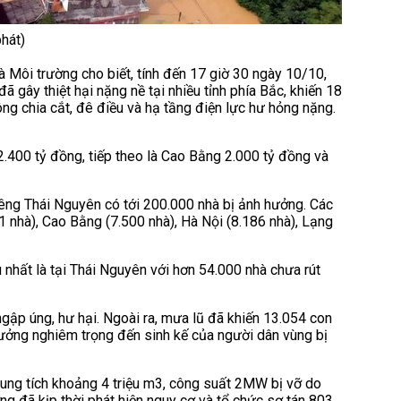
hát)
à Môi trường cho biết, tính đến 17 giờ 30 ngày 10/10,
 gây thiệt hại nặng nề tại nhiều tỉnh phía Bắc, khiến 18
ông chia cắt, đê điều và hạ tầng điện lực hư hỏng nặng.
2.400 tỷ đồng, tiếp theo là Cao Bằng 2.000 tỷ đồng và
iêng Thái Nguyên có tới 200.000 nhà bị ảnh hưởng. Các
nhà), Cao Bằng (7.500 nhà), Hà Nội (8.186 nhà), Lạng
 nhất là tại Thái Nguyên với hơn 54.000 nhà chưa rút
gập úng, hư hại. Ngoài ra, mưa lũ đã khiến 13.054 con
hưởng nghiêm trọng đến sinh kế của người dân vùng bị
 dung tích khoảng 4 triệu m3, công suất 2MW bị vỡ do
ng đã kịp thời phát hiện nguy cơ và tổ chức sơ tán 803