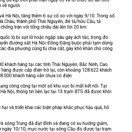
i về người.
 và Hà Nội, tăng thêm 6 sự cố so với ngày 9/10. Trong số
Hà Châu, thành phố Thái Nguyên, đê tả/hữu Cầu, tả
hống tràn với tổng chiều dài lên tới 20 km.
 quốc lộ bị sạt lở hoặc ngập sâu gây ách tắc; trong đó
. Tuyến đường sắt Hà Nội-Đồng Đăng buộc phải tạm dừng
 các địa phương cũng bị chia cắt, gây khó khăn cho công
00 khách hàng tại các tỉnh Thái Nguyên, Bắc Ninh, Cao
 hàng được cấp điện trở lại, còn khoảng 128.622 khách
58.000 khách hàng vẫn chưa có điện.
mạng công cộng tại một số khu vực bị mất kết nối. Tại
à Nội, thông tin liên lạc tại 13 trạm BTS đã được khôi
t hại và triển khai các biện pháp khắc phục hậu quả, hỗ
 và sông Trung đã đạt đỉnh và đang có xu hướng giảm,
ờ ngày 10/10, mực nước tại sông Cầu đo được tại trạm