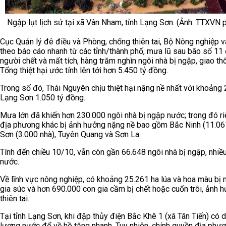
Ngập lụt lịch sử tại xã Vân Nham, tỉnh Lạng Sơn. (Ảnh: TTXVN p
Cục Quản lý đê điều và Phòng, chống thiên tai, Bộ Nông nghiệp v
theo báo cáo nhanh từ các tỉnh/thành phố, mưa lũ sau bão số 11 đã
người chết và mất tích, hàng trăm nghìn ngôi nhà bị ngập, giao th
Tổng thiệt hại ước tính lên tới hơn 5.450 tỷ đồng.
Trong số đó, Thái Nguyên chịu thiệt hại nặng nề nhất với khoảng 
Lạng Sơn 1.050 tỷ đồng.
Mưa lớn đã khiến hơn 230.000 ngôi nhà bị ngập nước; trong đó r
địa phương khác bị ảnh hưởng nặng nề bao gồm Bắc Ninh (11.061 
Sơn (3.000 nhà), Tuyên Quang và Sơn La.
Tính đến chiều 10/10, vẫn còn gần 66.648 ngôi nhà bị ngập, nhiều
nước.
Về lĩnh vực nông nghiệp, có khoảng 25.261 ha lúa và hoa màu bị n
gia súc và hơn 690.000 con gia cầm bị chết hoặc cuốn trôi, ảnh 
thiên tai.
Tại tỉnh Lạng Sơn, khi đập thủy điện Bắc Khê 1 (xã Tân Tiến) có
lượng nước đổ về hồ tăng nhanh. Tuy nhiên, chính quyền địa phươ