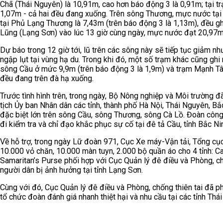
Chã (Thái Nguyên) là 10,91m, cao hơn báo động 3 là 0,91m; tại t
1,07m - cả hai đều đang xuống. Trên sông Thương, mực nước tại
tại Phủ Lạng Thương là 7,43m (trên báo động 3 là 1,13m), đều gh
Lũng (Lạng Sơn) vào lúc 13 giờ cùng ngày, mực nước đạt 20,97m
Dự báo trong 12 giờ tới, lũ trên các sông này sẽ tiếp tục giảm n
ngập lụt tại vùng hạ du. Trong khi đó, một số trạm khác cũng gh
sông Cầu ở mức 9,9m (trên báo động 3 là 1,9m) và trạm Mạnh Tân
đều đang trên đà hạ xuống.
Trước tình hình trên, trong ngày, Bộ Nông nghiệp và Môi trườn
tịch Ủy ban Nhân dân các tỉnh, thành phố Hà Nội, Thái Nguyên, B
đặc biệt lớn trên sông Cầu, sông Thương, sông Cà Lồ. Đoàn công 
đi kiểm tra và chỉ đạo khắc phục sự cố tại đê tả Cầu, tỉnh Bắc Ni
Về hỗ trợ, trong ngày Lữ đoàn 971, Cục Xe máy-Vận tải, Tổng cụ
10.000 vỏ chăn, 10.000 màn tuyn, 2.000 bộ quần áo cho 4 tỉnh: 
Samaritan’s Purse phối hợp với Cục Quản lý đê điều và Phòng, ch
người dân bị ảnh hưởng tại tỉnh Lạng Sơn.
Cùng với đó, Cục Quản lý đê điều và Phòng, chống thiên tai đã phố
tổ chức đoàn đánh giá nhanh thiệt hại và nhu cầu tại các tỉnh Th