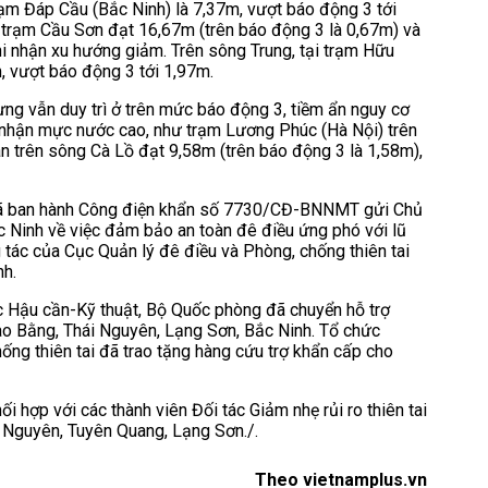
rạm Đáp Cầu (Bắc Ninh) là 7,37m, vượt báo động 3 tới
 trạm Cầu Sơn đạt 16,67m (trên báo động 3 là 0,67m) và
i nhận xu hướng giảm. Trên sông Trung, tại trạm Hữu
, vượt báo động 3 tới 1,97m.
hưng vẫn duy trì ở trên mức báo động 3, tiềm ẩn nguy cơ
i nhận mực nước cao, như trạm Lương Phúc (Hà Nội) trên
 trên sông Cà Lồ đạt 9,58m (trên báo động 3 là 1,58m),
g đã ban hành Công điện khẩn số 7730/CĐ-BNNMT gửi Chủ
ắc Ninh về việc đảm bảo an toàn đê điều ứng phó với lũ
tác của Cục Quản lý đê điều và Phòng, chống thiên tai
nh.
c Hậu cần-Kỹ thuật, Bộ Quốc phòng đã chuyển hỗ trợ
Cao Bằng, Thái Nguyên, Lạng Sơn, Bắc Ninh. Tổ chức
ống thiên tai đã trao tặng hàng cứu trợ khẩn cấp cho
i hợp với các thành viên Đối tác Giảm nhẹ rủi ro thiên tai
ái Nguyên, Tuyên Quang, Lạng Sơn./.
Theo vietnamplus.vn