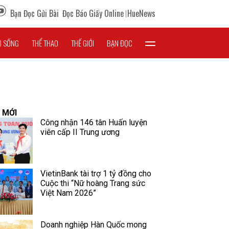
Bạn Đọc Gửi Bài
Đọc Báo Giấy Online
HueNews
I SỐNG
THỂ THAO
THẾ GIỚI
BẠN ĐỌC
 MỚI
Công nhận 146 tân Huấn luyện
viên cấp II Trung ương
VietinBank tài trợ 1 tỷ đồng cho
Cuộc thi “Nữ hoàng Trang sức
Việt Nam 2026”
Doanh nghiệp Hàn Quốc mong