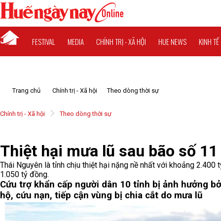
FESTIVAL
MEDIA
CHÍNH TRỊ - XÃ HỘI
HUE NEWS
KINH TẾ
Trang chủ
Chính trị - Xã hội
Theo dòng thời sự
Chính trị - Xã hội
Theo dòng thời sự
Thiệt hại mưa lũ sau bão số 11
Thái Nguyên là tỉnh chịu thiệt hại nặng nề nhất với khoảng 2.400
1.050 tỷ đồng.
Cứu trợ khẩn cấp người dân 10 tỉnh bị ảnh hưởng bở
hộ, cứu nạn, tiếp cận vùng bị chia cắt do mưa lũ