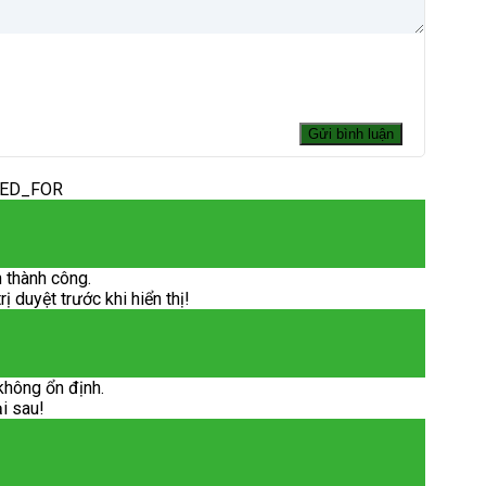
DED_FOR
 thành công.
 duyệt trước khi hiển thị!
không ổn định.
ại sau!