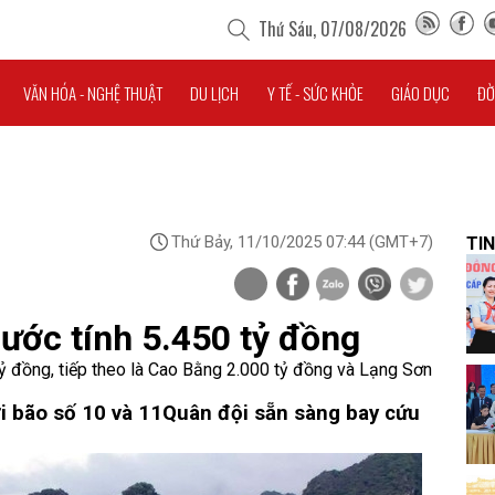
Thứ Sáu, 07/08/2026
VĂN HÓA - NGHỆ THUẬT
DU LỊCH
Y TẾ - SỨC KHỎE
GIÁO DỤC
ĐỜ
Thứ Bảy, 11/10/2025 07:44
(GMT+7)
TIN
 ước tính 5.450 tỷ đồng
 tỷ đồng, tiếp theo là Cao Bằng 2.000 tỷ đồng và Lạng Sơn
i bão số 10 và 11
Quân đội sẵn sàng bay cứu